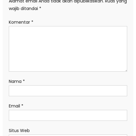
Alamat email Anda tidak akan dipublikasikan.
Ruas yang
wajib ditandai
*
Komentar
*
Nama
*
Email
*
Situs Web