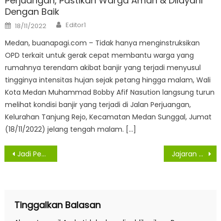
Perjuangan, Pastikan Warga Aman & Dilayani
Dengan Baik
Author
Posted
Editor1
18/11/2022
on
Medan, buanapagi.com – Tidak hanya menginstruksikan
OPD terkait untuk gerak cepat membantu warga yang
rumahnya terendam akibat banjir yang terjadi menyusul
tingginya intensitas hujan sejak petang hingga malam, Wali
Kota Medan Muhammad Bobby Afif Nasution langsung turun
melihat kondisi banjir yang terjadi di Jalan Perjuangan,
Kelurahan Tanjung Rejo, Kecamatan Medan Sunggal, Jumat
(18/11/2022) jelang tengah malam. […]
Navigasi
Jadi Pegawai Tetap PDAM Tirtalihou Dibandrol Rp.50-70 Juta, Betty Sinaga : Tak Benar Itu
Jajaran Polsek Sunggal Dan Tim Gugus Tugas Covid-19, Bubarkan Kegiatan Zumba Party Body Contest di Manhattan
pos
Tinggalkan Balasan