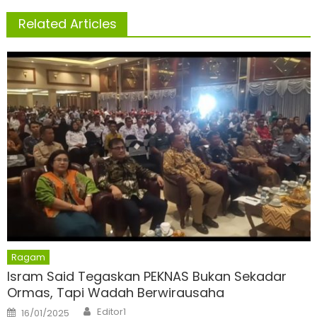
Related Articles
Ragam
Isram Said Tegaskan PEKNAS Bukan Sekadar
Ormas, Tapi Wadah Berwirausaha
Author
Posted
Editor1
16/01/2025