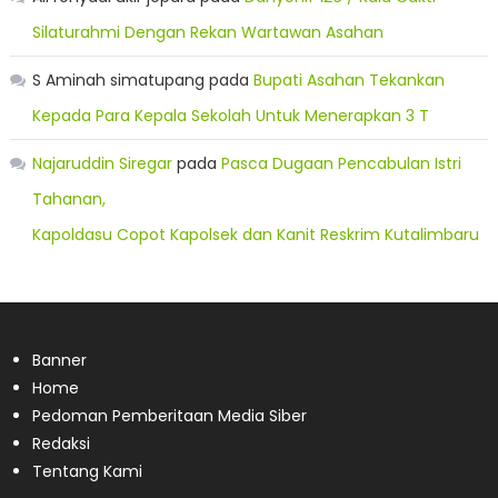
Silaturahmi Dengan Rekan Wartawan Asahan
S Aminah simatupang
pada
Bupati Asahan Tekankan
Kepada Para Kepala Sekolah Untuk Menerapkan 3 T
Najaruddin Siregar
pada
Pasca Dugaan Pencabulan Istri
Tahanan,
Kapoldasu Copot Kapolsek dan Kanit Reskrim Kutalimbaru
Banner
Home
Pedoman Pemberitaan Media Siber
Redaksi
Tentang Kami