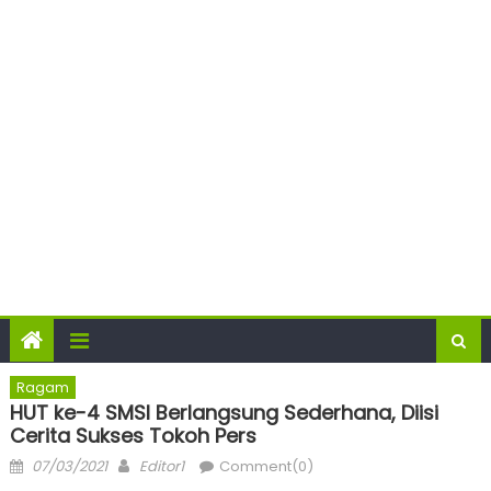
Ragam
HUT ke-4 SMSI Berlangsung Sederhana, Diisi
Cerita Sukses Tokoh Pers
Posted
Author
07/03/2021
Editor1
Comment(0)
on