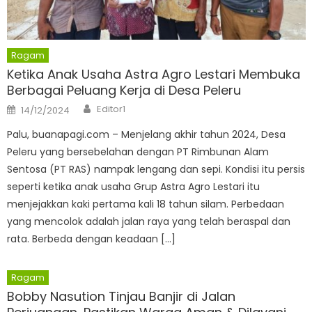
Ragam
Ketika Anak Usaha Astra Agro Lestari Membuka
Berbagai Peluang Kerja di Desa Peleru
Author
Posted
Editor1
14/12/2024
on
Palu, buanapagi.com – Menjelang akhir tahun 2024, Desa
Peleru yang bersebelahan dengan PT Rimbunan Alam
Sentosa (PT RAS) nampak lengang dan sepi. Kondisi itu persis
seperti ketika anak usaha Grup Astra Agro Lestari itu
menjejakkan kaki pertama kali 18 tahun silam. Perbedaan
yang mencolok adalah jalan raya yang telah beraspal dan
rata. Berbeda dengan keadaan […]
Ragam
Bobby Nasution Tinjau Banjir di Jalan