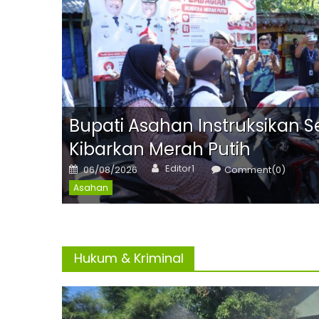
ewat
Bupati Asahan Instruksikan 
Kibarkan Merah Putih
Author
Posted
Editor1
06/08/2026
Comment(0)
on
Asahan
Hukum & Kriminal