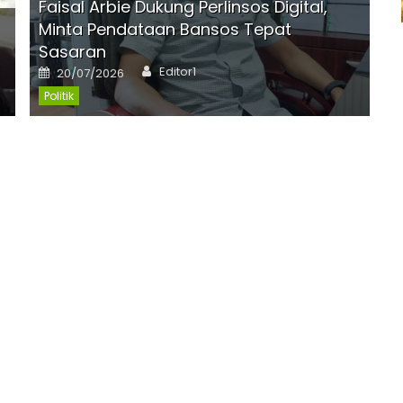
Faisal Arbie Dukung Perlinsos Digital,
r
Minta Pendataan Bansos Tepat
Sasaran
Author
Posted
Editor1
20/07/2026
on
Politik