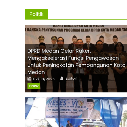
Politik
DPRD Medan Gelar Raker,
Mengakselerasi Fungsi Pengawasan
untuk Peningkatan Pembangunan Kota
Medan
Author
Posted
Editor1
02/08/2026
on
Politik