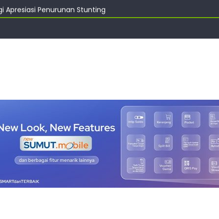
gi Apresiasi Penurunan Stunting
Imigrasi Palu
ke-57 Kepala Imigrasi Palu
esona Kota Palu Lewat Tiga Video Klip Lagu Daerah
sikan Seluruh Warga Kibarkan Merah Putih