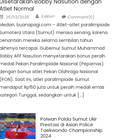
Disetarakan Bobby Nasution dengan
Atlet Normal
Author
Posted
Editor1
25/03/2025
Comment(0)
on
Medan, buanapagi.com – Atlet-atlet paralimpiade
Sumatera Utara (Sumut) merasa senang, karena
penantian mereka selama sembilan tahun
akhirnya tercapai. Gubernur Sumut Muhammad
Bobby Afif Nasution menyetarakan bonus peraih
medali Pekan Paralimpiade Nasional (Peparnas)
dengan bonus atlet Pekan Olahraga Nasional
(PON). Saat ini, atlet paralimpiade Sumut
mendapat Rp150 juta untuk peraih medali emas
kategori Tunggal, sedangkan untuk […]
Polwan Polda Sumut Ukir
Prestasi di Asian Police
Taekwondo Championship
2024