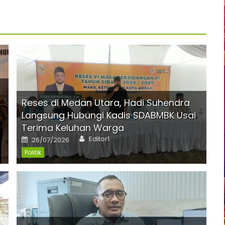
Reses di Medan Utara, Hadi Suhendra
Langsung Hubungi Kadis SDABMBK Usai
Terima Keluhan Warga
Author
Posted
Editor1
26/07/2026
on
Politik