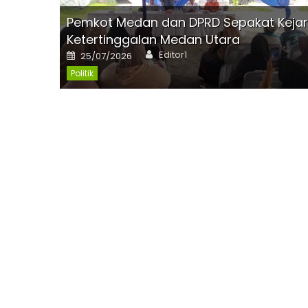
Pemkot Medan dan DPRD Sepakat Keja
Ketertinggalan Medan Utara
Author
Posted
Editor1
25/07/2026
on
Politik