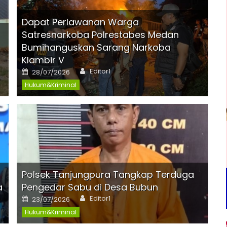
Dapat Perlawanan Warga
Satresnarkoba Polrestabes Medan
Bumihanguskan Sarang Narkoba
Klambir V
Author
Posted
Editor1
28/07/2026
on
Hukum&Kriminal
Polsek Tanjungpura Tangkap Terduga
a
Pengedar Sabu di Desa Bubun
Author
Posted
Editor1
23/07/2026
on
Hukum&Kriminal