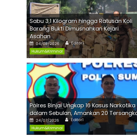
Sabu 3,1 Kilogram hingga Ratusan Koli
Barang Bukti Dimusnahkan Kejari
Asahan
Author
Posted
Editor1
04/08/2026
on
Hukum&Kriminal
Polres Binjai Ungkap 16 Kasus Narkotika
dalam Sebulan, Amankan 20 Tersangk
Author
Posted
Editor1
24/07/2026
on
Hukum&Kriminal