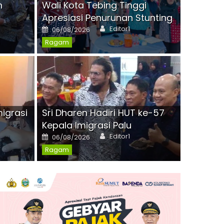
n
Wali Kota Tebing Tinggi
Apresiasi Penurunan Stunting
Author
Posted
Editor1
06/08/2026
on
Ragam
Tinggi Apresiasi Penurunan
Itjen 
migrasi
Sri Dharen Hadiri HUT ke-57
Comment(0)
Posted
06/08/2
Kepala Imigrasi Palu
on
Author
Posted
Editor1
Ragam
06/08/2026
on
Ragam