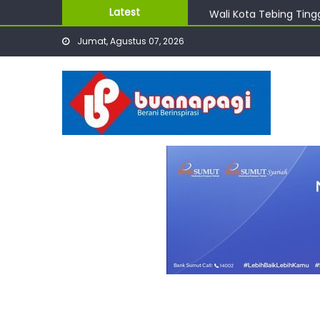
Skip
Wali Kota Tebing Ting
Latest
to
Itjen Apresiasi Kinerja 
Jumat, Agustus 07, 2026
content
Sri Dharen Hadiri HUT 
Udin Leaders Angkat P
Bupati Asahan Instruk