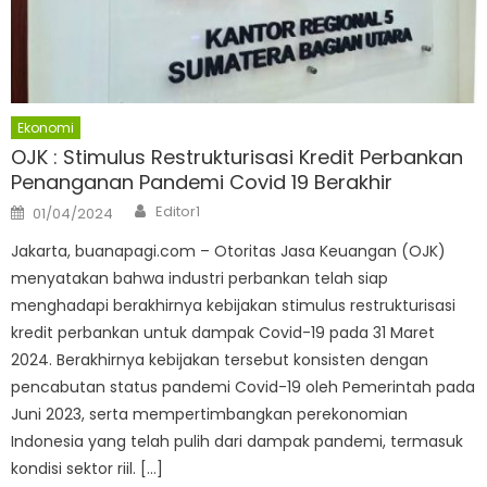
Ekonomi
OJK : Stimulus Restrukturisasi Kredit Perbankan
Penanganan Pandemi Covid 19 Berakhir
Author
Posted
Editor1
01/04/2024
on
Jakarta, buanapagi.com – Otoritas Jasa Keuangan (OJK)
menyatakan bahwa industri perbankan telah siap
menghadapi berakhirnya kebijakan stimulus restrukturisasi
kredit perbankan untuk dampak Covid-19 pada 31 Maret
2024. Berakhirnya kebijakan tersebut konsisten dengan
pencabutan status pandemi Covid-19 oleh Pemerintah pada
Juni 2023, serta mempertimbangkan perekonomian
Indonesia yang telah pulih dari dampak pandemi, termasuk
kondisi sektor riil. […]