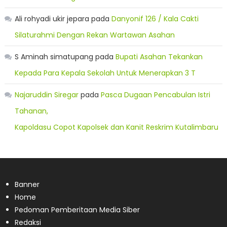
Ali rohyadi ukir jepara
pada
Danyonif 126 / Kala Cakti
Silaturahmi Dengan Rekan Wartawan Asahan
S Aminah simatupang
pada
Bupati Asahan Tekankan
Kepada Para Kepala Sekolah Untuk Menerapkan 3 T
Najaruddin Siregar
pada
Pasca Dugaan Pencabulan Istri
Tahanan,
Kapoldasu Copot Kapolsek dan Kanit Reskrim Kutalimbaru
Banner
Home
Pedoman Pemberitaan Media Siber
Redaksi