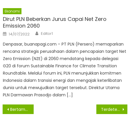
Ekonomi
Dirut PLN Beberkan Jurus Capai Net Zero
Emission 2060
Author
Posted
Editor1
14/07/2022
on
Denpasar, buanapagi.com – PT PLN (Persero) memaparkan
rencana strategis perusahaan dalam pencapaian target Net
Zero Emission (NZE) di 2060 mendatang kepada delegasi
G20 di forum Sustainable Finance for Climate Transition
Roundtable. Melalui forum ini, PLN menunjukkan komitmen
Indonesia dalam transisi energi dan mengajak keterlibatan
dunia untuk mewujudkan target tersebut. Direktur Utama
PLN Darmawan Prasodjo dalam […]
Navigasi
Bertambah Tiga Belas Warga Asahan Konfirmasi Dan Lima Orang Sembuh Dari Virus Covid -19
Terdeteksi 25 Hot Spot di Sumut, Wagubsu Minta Semua Pihak Waspada Karhutla
pos