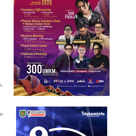
n,
au