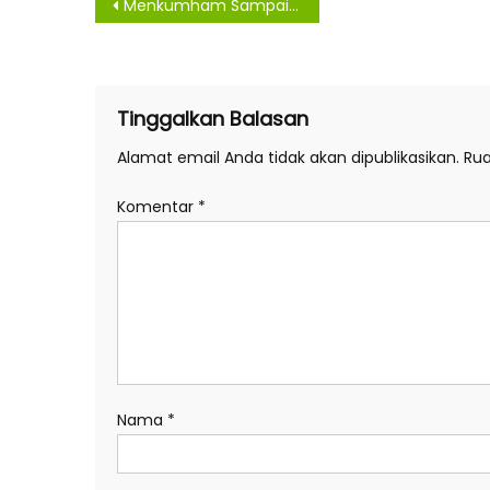
Navigasi
Menkumham Sampaikan Kemudahan Perseroan
pos
Tinggalkan Balasan
Alamat email Anda tidak akan dipublikasikan.
Rua
Komentar
*
Nama
*