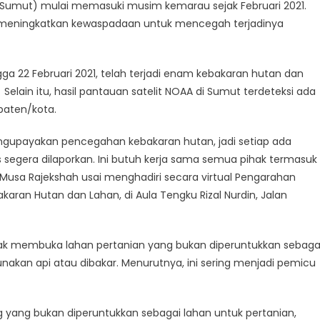
(Sumut) mulai memasuki musim kemarau sejak Februari 2021.
gar meningkatkan kewaspadaan untuk mencegah terjadinya
ga 22 Februari 2021, telah terjadi enam kebakaran hutan dan
. Selain itu, hasil pantauan satelit NOAA di Sumut terdeteksi ada
paten/kota.
engupayakan pencegahan kebakaran hutan, jadi setiap ada
segera dilaporkan. Ini butuh kerja sama semua pihak termasuk
Musa Rajekshah usai menghadiri secara virtual Pengarahan
aran Hutan dan Lahan, di Aula Tengku Rizal Nurdin, Jalan
k membuka lahan pertanian yang bukan diperuntukkan sebaga
kan api atau dibakar. Menurutnya, ini sering menjadi pemicu
 yang bukan diperuntukkan sebagai lahan untuk pertanian,