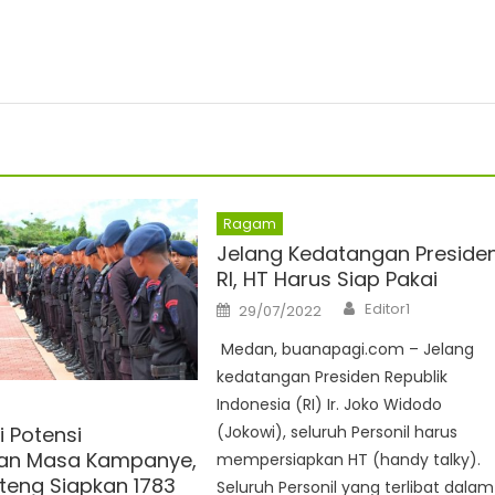
Ragam
Jelang Kedatangan Preside
RI, HT Harus Siap Pakai
Author
Posted
Editor1
29/07/2022
on
Medan, buanapagi.com – Jelang
kedatangan Presiden Republik
Indonesia (RI) Ir. Joko Widodo
i Potensi
(Jokowi), seluruh Personil harus
an Masa Kampanye,
mempersiapkan HT (handy talky).
lteng Siapkan 1783
Seluruh Personil yang terlibat dalam