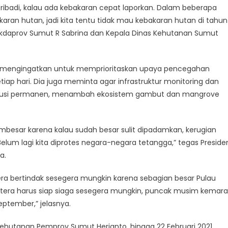
ribadi, kalau ada kebakaran cepat laporkan. Dalam beberapa
aran hutan, jadi kita tentu tidak mau kebakaran hutan di tahun
Sekdaprov Sumut R Sabrina dan Kepala Dinas Kehutanan Sumut
do mengingatkan untuk memprioritaskan upaya pencegahan
tiap hari. Dia juga meminta agar infrastruktur monitoring dan
olusi permanen, menambah ekosistem gambut dan mangrove
besar karena kalau sudah besar sulit dipadamkan, kerugian
 Belum lagi kita diprotes negara-negara tetangga,” tegas Preside
a.
ra bertindak sesegera mungkin karena sebagian besar Pulau
era harus siap siaga sesegera mungkin, puncak musim kemar
September,” jelasnya.
ehutanan Pemprov Sumut Herianto, hingga 22 Februari 2021,