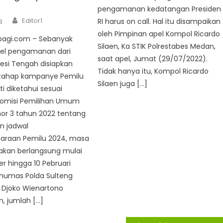
pengamanan kedatangan Presiden
Author
Editor1
RI harus on call. Hal itu disampaikan
3
oleh Pimpinan apel Kompol Ricardo
pagi.com – Sebanyak
Silaen, Ka STIK Polrestabes Medan,
nel pengamanan dari
saat apel, Jumat (29/07/2022).
esi Tengah disiapkan
Tidak hanya itu, Kompol Ricardo
tahap kampanye Pemilu
Silaen juga […]
ti diketahui sesuai
Komisi Pemilihan Umum
or 3 tahun 2022 tentang
n jadwal
araan Pemilu 2024, masa
kan berlangsung mulai
 hingga 10 Pebruari
dhumas Polda Sulteng
 Djoko Wienartono
, jumlah […]