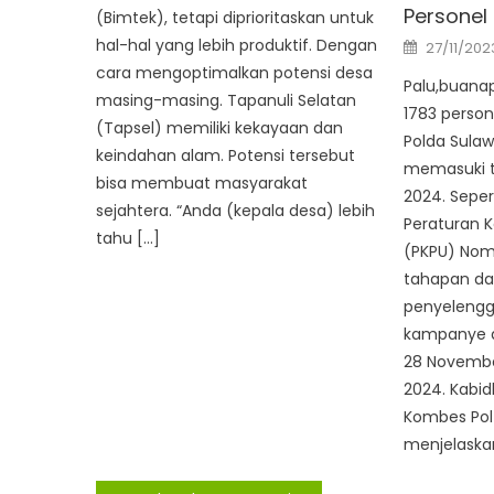
Personel
(Bimtek), tetapi diprioritaskan untuk
Posted
hal-hal yang lebih produktif. Dengan
27/11/202
on
cara mengoptimalkan potensi desa
Palu,buana
masing-masing. Tapanuli Selatan
1783 perso
(Tapsel) memiliki kekayaan dan
Polda Sulaw
keindahan alam. Potensi tersebut
memasuki 
bisa membuat masyarakat
2024. Seper
sejahtera. “Anda (kepala desa) lebih
Peraturan 
tahu […]
(PKPU) Nom
tahapan da
penyelengg
kampanye a
28 November
2024. Kabi
Kombes Pol
menjelaskan