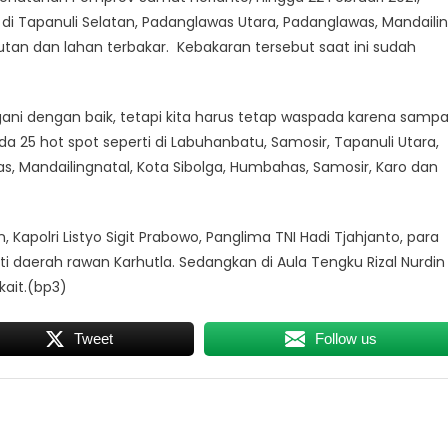
 di Tapanuli Selatan, Padanglawas Utara, Padanglawas, Mandaili
 hutan dan lahan terbakar. Kebakaran tersebut saat ini sudah
gani dengan baik, tetapi kita harus tetap waspada karena sampa
a 25 hot spot seperti di Labuhanbatu, Samosir, Tapanuli Utara,
s, Mandailingnatal, Kota Sibolga, Humbahas, Samosir, Karo dan
, Kapolri Listyo Sigit Prabowo, Panglima TNI Hadi Tjahjanto, para
i daerah rawan Karhutla. Sedangkan di Aula Tengku Rizal Nurdin
kait.(bp3)
Tweet
Follow us