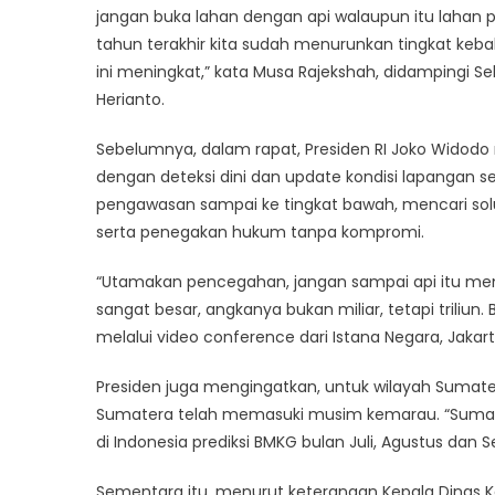
jangan buka lahan dengan api walaupun itu lahan p
tahun terakhir kita sudah menurunkan tingkat kebak
ini meningkat,” kata Musa Rajekshah, didampingi 
Herianto.
Sebelumnya, dalam rapat, Presiden RI Joko Wido
dengan deteksi dini dan update kondisi lapangan se
pengawasan sampai ke tingkat bawah, mencari s
serta penegakan hukum tanpa kompromi.
“Utamakan pencegahan, jangan sampai api itu mem
sangat besar, angkanya bukan miliar, tetapi triliun.
melalui video conference dari Istana Negara, Jakart
Presiden juga mengingatkan, untuk wilayah Sumate
Sumatera telah memasuki musim kemarau. “Sumat
di Indonesia prediksi BMKG bulan Juli, Agustus dan 
Sementara itu, menurut keterangan Kepala Dinas K