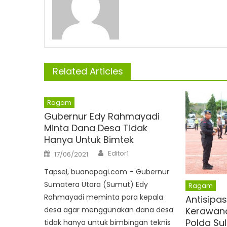
Related Articles
Ragam
Gubernur Edy Rahmayadi
Minta Dana Desa Tidak
Hanya Untuk Bimtek
Author
Posted
Editor1
17/06/2021
on
Tapsel, buanapagi.com – Gubernur
Sumatera Utara (Sumut) Edy
Ragam
Rahmayadi meminta para kepala
Antisipas
Kerawan
desa agar menggunakan dana desa
Polda Su
tidak hanya untuk bimbingan teknis