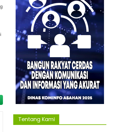
ng
i
Tentang Kami