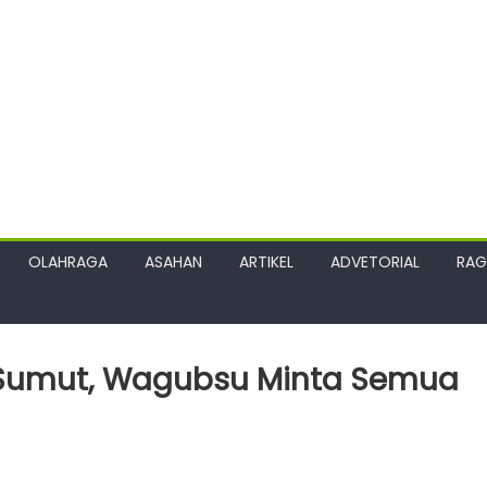
OLAHRAGA
ASAHAN
ARTIKEL
ADVETORIAL
RA
di Sumut, Wagubsu Minta Semua