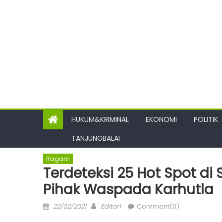
HUKUM&KRIMINAL
EKONOMI
POLITIK
TANJUNGBALAI
Ragam
Terdeteksi 25 Hot Spot 
Pihak Waspada Karhutla
Posted
Author
22/02/2021
Editor1
Comment(0)
on