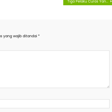
Tiga Pelaku Curas Yang Meresahkan Warga Ditangkap Polsek Raya
s yang wajib ditandai
*