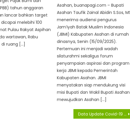
arget Pajak Bumi dan
Asahan, buanapagi.com – Bupati
PBB) tahun anggaran
Asahan Taufik Zainal Abidin S.Sos, M
an lancar bahkan target
menerima audiensi pengurus
dicapai melebihi 100
Jam’iyah Batak Muslim Indonesia
mat Pulau Rakyat Aspihan
(JBMI) Kabupaten Asahan di rumah
da wartawan, Rabu
dinasnya, Senin (15/09/2025).
 di ruang […]
Pertemuan ini menjadi wadah
silaturahmi sekaligus forum
penyampaian aspirasi dan program
kerja JBMI kepada Pemerintah
Kabupaten Asahan. JBMI
menyatakan siap mendukung visi
misi Bupati dan Wakil Bupati Asahan
mewujudkan Asahan […]
Data Update Covid-19 Di Asahan, Lima Warga Asahan Konfirmasi Virus Covid -19