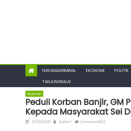
HUKUM&KRIMINAL
EKONOMI
POLITIK
TANJUNGBALAI
Asahan
Peduli Korban Banjir, GM
Kepada Masyarakat Sei D
Posted
Author
13/12/2020
Editor1
Comment(0)
on