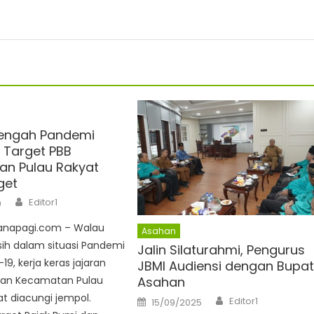
tengah Pandemi
, Target PBB
n Pulau Rakyat
get
Author
Editor1
0
anapagi.com – Walau
Asahan
sih dalam situasi Pandemi
Jalin Silaturahmi, Pengurus
-19, kerja keras jajaran
JBMI Audiensi dengan Bupat
Asahan
an Kecamatan Pulau
Author
t diacungi jempol.
Posted
Editor1
15/09/2025
on