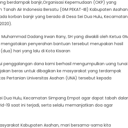
ang berdampak banjir,Organisasi Kepemudaan (OKP) yang
 Tanah Air Indonesia Bersatu (GM PEKAT-IB) Kabupaten Asahan
a korban banjir yang berada di Desa Sei Dua Hulu, Kecamatan
2020).
n Muhammad Dadang Irwan Rany, SH yang diwakili oleh Ketua G
he mengatakan penyerahan bantuan tersebut merupakan hasil
dua) hari yang lalu di Kota Kisaran
lalui penggalangan dana kami berhasil mengumpulkan uang tunai
njakan beras untuk dibagikan ke masyarakat yang terdampak
as Pertanian Universitas Asahan (UNA) tersebut kepada
 Sei Dua Hulu, Kecamatan Simpang Empat agar dapat tabah dal
19 saat ini terjadi, serta selalu memanjatkan doa agar
 masyarakat Kabupaten Asahan, mari bersama-sama kita