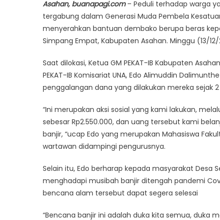
Asahan, buanapagi.com
– Peduli terhadap warga y
tergabung dalam Generasi Muda Pembela Kesatuan
menyerahkan bantuan dembako berupa beras kepad
Simpang Empat, Kabupaten Asahan. Minggu (13/12/
Saat dilokasi, Ketua GM PEKAT-IB Kabupaten Asaha
PEKAT-IB Komisariat UNA, Edo Alimuddin Dalimunt
penggalangan dana yang dilakukan mereka sejak 2 (
“Ini merupakan aksi sosial yang kami lakukan, me
sebesar Rp2.550.000, dan uang tersebut kami bela
banjir, “ucap Edo yang merupakan Mahasiswa Fakult
wartawan didampingi pengurusnya.
Selain itu, Edo berharap kepada masyarakat Desa
menghadapi musibah banjir ditengah pandemi Covid-
bencana alam tersebut dapat segera selesai
“Bencana banjir ini adalah duka kita semua, duka