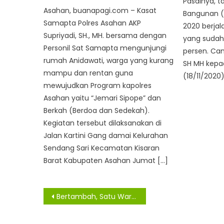
Pasalnya, t
Asahan, buanapagi.com – Kasat
Bangunan (
Samapta Polres Asahan AKP
2020 berjal
Supriyadi, SH., MH. bersama dengan
yang sudah 
Personil Sat Samapta mengunjungi
persen. Ca
rumah Anidawati, warga yang kurang
SH MH kepa
mampu dan rentan guna
(18/11/2020)
mewujudkan Program kapolres
Asahan yaitu “Jemari Sipope” dan
Berkah (Berdoa dan Sedekah).
Kegiatan tersebut dilaksanakan di
Jalan Kartini Gang damai Kelurahan
Sendang Sari Kecamatan Kisaran
Barat Kabupaten Asahan Jumat […]
Navigasi
Bertambah, Satu Warga Asahan Kembali Konfirmasi Virus Covid -19
pos