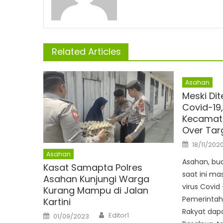
Related Articles
Asahan
Meski Di
Covid-19
Kecamata
Over Tar
Posted
18/11/202
on
Asahan
Asahan, bu
Kasat Samapta Polres
saat ini ma
Asahan Kunjungi Warga
virus Covid 
Kurang Mampu di Jalan
Pemerintah
Kartini
Rakyat dapa
Author
Posted
Editor1
01/09/2023
on