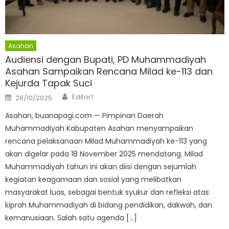
Asahan
Audiensi dengan Bupati, PD Muhammadiyah
Asahan Sampaikan Rencana Milad ke-113 dan
Kejurda Tapak Suci
Author
Posted
Editor1
28/10/2025
on
Asahan, buanapagi.com — Pimpinan Daerah
Muhammadiyah Kabupaten Asahan menyampaikan
rencana pelaksanaan Milad Muhammadiyah ke-113 yang
akan digelar pada 18 November 2025 mendatang. Milad
Muhammadiyah tahun ini akan diisi dengan sejumlah
kegiatan keagamaan dan sosial yang melibatkan
masyarakat luas, sebagai bentuk syukur dan refleksi atas
kiprah Muhammadiyah di bidang pendidikan, dakwah, dan
kemanusiaan. Salah satu agenda […]