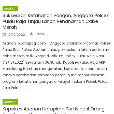
Asahan
Sukseskan Ketahanan Pangan, Anggota Polsek
Pulau Raja Tinjau Lahan Penanaman Cabe
Merah
Author
Posted
Editor1
19/10/2022
on
Asahan, buanapagi.com – Anggota Bhabinkamtibmas Polsek
Pulau Raja Polres Asahan tinjau pembukaan lahan pertanian
cabe merah milik warga di Wilkum Polsek Pulau Raja, Rabu
(19/10/2022) sekira jam 08.30 wib. Kapolsek Pulau Raja AKP
Maralidang Harahap mengatakan, kegiatan tersebut dalam
rangka pembinaan terhadap petani guna menyukseskan
program ketahanan pangan di wilayah hukum Polsek Pulau
Raja Polres […]
Asahan
Kapolres Asahan Harapkan Partisipasi Orang