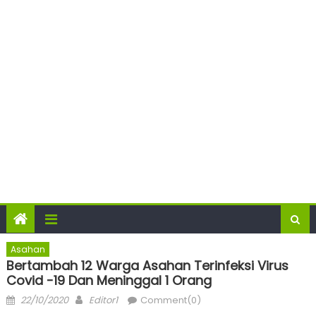
Asahan
Bertambah 12 Warga Asahan Terinfeksi Virus
Covid -19 Dan Meninggal 1 Orang
Posted
Author
22/10/2020
Editor1
Comment(0)
on