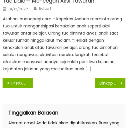
Tua Dalam Mencegah Aksi Tawuran
Author
Posted
Editor1
01/12/2022
on
Asahan, buanapagi.com – Kapolres Asahan meminta orang
tua untuk mengantisipasi kenakalan anak seperti aksi
tawuran antar pelajar. Orang tua diminta awasi anak saat
keluar rumah hingga larut malam. “Terkait dengan
kenakalan anak atau tawuran pelajar, orang tua dimohon
selalu mengawasi aktivitas mereka, langkah tersebut
dilakukan menyusul adanya sejumlah peristiwa kejadian
kejahatan jalanan yang melibatkan anak […]
Navigasi
TP PKK Kabupaten Asahan Gelar Rakornis
Dinkop Medan Diingatkan Objektif Mendata UMKM Penerima BLT
pos
Tinggalkan Balasan
Alamat email Anda tidak akan dipublikasikan.
Ruas yang