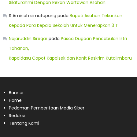
Silaturahmi Dengan Rekan Wartawan Asahan
S Aminah simatupang
pada
Bupati Asahan Tekankan
Kepada Para Kepala Sekolah Untuk Menerapkan 3 T
Najaruddin Siregar
pada
Pasca Dugaan Pencabulan Istri
Tahanan,
Kapoldasu Copot Kapolsek dan Kanit Reskrim Kutalimbaru
Banner
Home
Pedoman Pemberitaan Media Siber
Redaksi
Tentang Kami