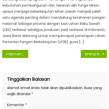
kebutuhan pembangunan dan tekanan alih fungsi lahan,
upaya menjaga keberlanjutan lahan sawah menjadi salah
satu agenda penting dalam mendukung ketahanan pangan
nasional. Sebagai provinsi dengan luas Lahan Baku Sawah
(LBS) terbesar sekaligus produsen padi terbesar di Indonesia,
Jawa Barat didorong untuk mempercepat penetapan Lahan
Pertanian Pangan Berkelanjutan (LP2B) guna […]
Navigasi
Momentum May Day 2026, Bupati Asahan Tegaskan Perlindungan Terhadap Hak Buruh
Sinergi Nyata Ditjen PPTR Dan Ditjen Otda Kemendagri Dalam Upaya Mendorong Peningkatan Kinerja PPTR Pemda
pos
Tinggalkan Balasan
Alamat email Anda tidak akan dipublikasikan.
Ruas yang
wajib ditandai
*
Komentar
*