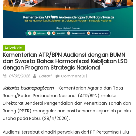
Advetorial
Kementerian ATR/BPN Audiensi dengan BUMN
dan Swasta Bahas Harmonisasi Kebijakan LSD
dengan Program Strategis Nasional
Posted
Author
01/05/2026
Editor1
Comment(0)
on
Jakarta, buanapagi.com
– Kementerian Agraria dan Tata
Ruang/Badan Pertanahan Nasional (ATR/BPN) melalui
Direktorat Jenderal Pengendalian dan Penertiban Tanah dan
Ruang (PPTR) menggelar audiensi bersama sejumlah pelaku
usaha pada Rabu, (29/4/2026).
Audiensi tersebut dihadiri perwakilan dari PT Pertamina Hulu