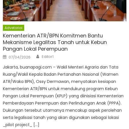
Advetorial
Kementerian ATR/BPN Komitmen Bantu
Mekanisme Legalitas Tanah untuk Kebun
Pangan Lokal Perempuan
Author
Posted
Editor1
07/04/2026
on
Jakarta, buanapagi.com – Wakil Menteri Agraria dan Tata
Ruang/Wakil Kepala Badan Pertanahan Nasional (Wamen
ATR/Waka BPN), Ossy Dermawan, menyatakan kesiapan
Kementerian ATR/BPN untuk mendukung program Kebun
Pangan Lokal Perempuan (KPLP) yang diinisiasi Kementerian
Pemberdayaan Perempuan dan Perlindungan Anak (PPPA).
Dukungan tersebut utamanya mencakup aspek perolehan
serta legalisasi tanah yang akan digunakan sebagai lokasi
_pilot project_ […]