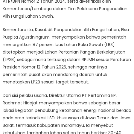
ATR/BPN Nomor 2 Tahun 2024, serta diverifikasi oleh
Kementerian/Lembaga dalam Tim Pelaksana Pengendalian
Alih Fungsi Lahan Sawah.
Sementara itu, Kasubdit Pengendalian Alih Fungsi Lahan, Elsa
Puspita Agustiningrum, menyampaikan bahwa pemerintah
menargetkan 87 persen luas Lahan Baku Sawah (LBS)
ditetapkan menjadi Lahan Pertanian Pangan Berkelanjutan
(LP2B) sebagaimana tertuang dalam RPJMN sesuai Peraturan
Presiden Nomor 12 Tahun 2025, sehingga nantinya
pemerintah pusat akan mendorong daerah untuk
menetapkan LP2B sesuai target tersebut.
Dari sisi pelaku usaha, Direktur Utama PT Pertamina EP,
Rachmat Hidajat menyampaikan bahwa sebagian besar
lokasi kegiatan pendukung ketahanan energi nasional berada
pada area terindikasi LSD, khususnya di Jawa Timur dan Jawa
Barat, termasuk Kabupaten Indramayu. Ia menyebut
kebutuhan tambahan lahan setiap tahun berkisar 30-40