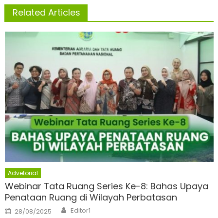
Related Articles
Advetorial
Webinar Tata Ruang Series Ke-8: Bahas Upaya
Penataan Ruang di Wilayah Perbatasan
Author
Posted
Editor1
28/08/2025
on