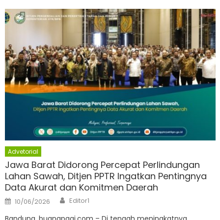
Advetorial
Jawa Barat Didorong Percepat Perlindungan
Lahan Sawah, Ditjen PPTR Ingatkan Pentingnya
Data Akurat dan Komitmen Daerah
Author
Posted
Editor1
10/06/2026
on
Bandung, buanapagi.com – Di tengah meningkatnya