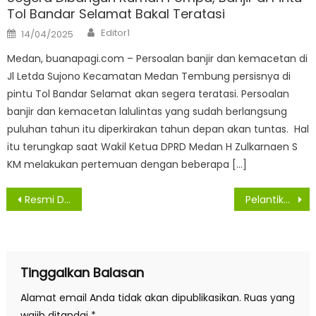
Tol Bandar Selamat Bakal Teratasi
Author
Posted
Editor1
14/04/2025
on
Medan, buanapagi.com – Persoalan banjir dan kemacetan di
Jl Letda Sujono Kecamatan Medan Tembung persisnya di
pintu Tol Bandar Selamat akan segera teratasi. Persoalan
banjir dan kemacetan lalulintas yang sudah berlangsung
puluhan tahun itu diperkirakan tahun depan akan tuntas. Hal
itu terungkap saat Wakil Ketua DPRD Medan H Zulkarnaen S
KM melakukan pertemuan dengan beberapa […]
Navigasi
Resmi Dilantik DPRD Medan, Dr Dra Lily Sampaikan Terima Kasih
Pelantikan 50 Anggota DPRD Medan, Bobby Nasution : Utamakan Kepentingan Publik
pos
Tinggalkan Balasan
Alamat email Anda tidak akan dipublikasikan.
Ruas yang
wajib ditandai
*