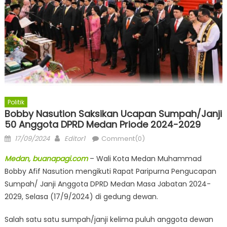
Politik
Bobby Nasution Saksikan Ucapan Sumpah/Janji
50 Anggota DPRD Medan Priode 2024-2029
Posted
Author
17/09/2024
Editor1
Comment(0)
on
Medan, buanapagi.com
– Wali Kota Medan Muhammad
Bobby Afif Nasution mengikuti Rapat Paripurna Pengucapan
Sumpah/ Janji Anggota DPRD Medan Masa Jabatan 2024-
2029, Selasa (17/9/2024) di gedung dewan.
Salah satu satu sumpah/janji kelima puluh anggota dewan