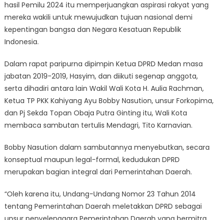
hasil Pemilu 2024 itu memperjuangkan aspirasi rakyat yang
mereka wakili untuk mewujudkan tujuan nasional demi
kepentingan bangsa dan Negara Kesatuan Republik
Indonesia.
Dalam rapat paripurna dipimpin Ketua DPRD Medan masa
jabatan 2019-2019, Hasyim, dan diikuti segenap anggota,
serta dihadiri antara lain Wakil Wali Kota H. Aulia Rachman,
Ketua TP PKK Kahiyang Ayu Bobby Nasution, unsur Forkopima,
dan Pj Sekda Topan Obaja Putra Ginting itu, Wali Kota
membaca sambutan tertulis Mendagri, Tito Karnavian.
Bobby Nasution dalam sambutannya menyebutkan, secara
konseptual maupun legal-formal, kedudukan DPRD
merupakan bagian integral dari Pemerintahan Daerah.
“Oleh karena itu, Undang-Undang Nomor 23 Tahun 2014
tentang Pemerintahan Daerah meletakkan DPRD sebagai
unsur penyelenggara Pemerintahan Daerah yang bermitra