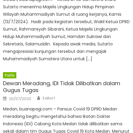
Sutarto menerima Majelis Lingkungan Hidup Pimpinan
Wilayah Muhammadiyah Sumut di ruang kerjanya, Kamis
(13/7/2024). Hadir pada kegiatan tersebut, Wakil Ketua DPRD
Sumut, Rahmansyah Sibarani, Ketua Majelis Lingkungan
Hidup Muhammadiyah Sumut, Hamdan Sukrawi dan
Sekretaris, Salamuddin. Kepada awak media, Sutarto
mengapresiasi kunjungan tersebut dan mengajak
Muhammadiyah Sumatera Utara untuk […]
Politik
Dewan Meradang, IDI Tidak Dilibatkan dalam
Gugus Tugas
Author
Posted
Editor1
20/07/2020
on
Medan, buanapagi.com – Pansus Covid 19 DPRD Medan
meradang begitu mengetahui bahwa Ikatan Dokter
Indonesia (IDI) Cabang Kota Medan tidak dilibatkan sama
sekali dalam tim Gugus Tugas Covid 19 Kota Medan. Menurut