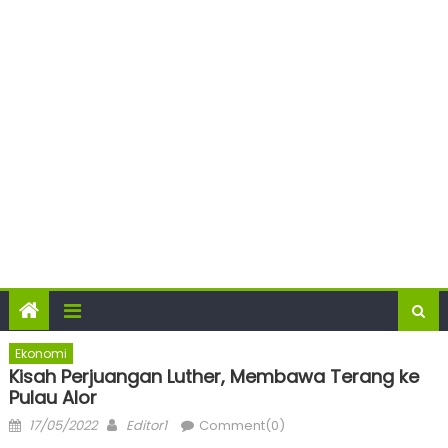
Ekonomi
Kisah Perjuangan Luther, Membawa Terang ke
Pulau Alor
Posted
Author
17/05/2022
Editor1
Comment(0)
on