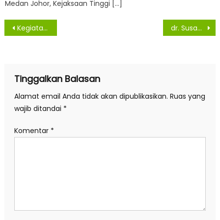
Medan Johor, Kejaksaan Tinggi […]
Navigasi
Kegiatan PKTD Pekon Sinar Mulya 2022 Telah Rampung Direalisaikan Sesuai HOK
dr. Susanti Dewayani Menerima Audiensi Pengurus KONI Kota Pematangsiantar
pos
Tinggalkan Balasan
Alamat email Anda tidak akan dipublikasikan.
Ruas yang
wajib ditandai
*
Komentar
*