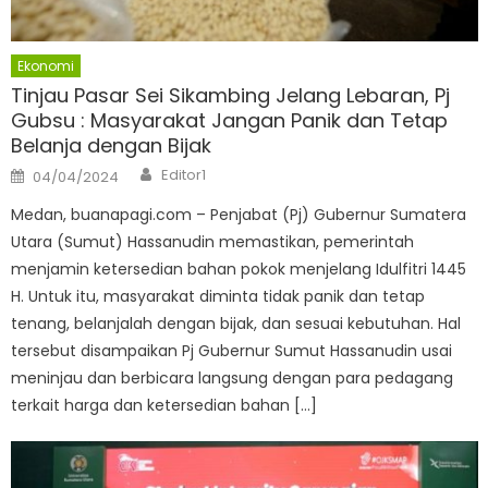
Ekonomi
Tinjau Pasar Sei Sikambing Jelang Lebaran, Pj
Gubsu : Masyarakat Jangan Panik dan Tetap
Belanja dengan Bijak
Author
Posted
Editor1
04/04/2024
on
Medan, buanapagi.com – Penjabat (Pj) Gubernur Sumatera
Utara (Sumut) Hassanudin memastikan, pemerintah
menjamin ketersedian bahan pokok menjelang Idulfitri 1445
H. Untuk itu, masyarakat diminta tidak panik dan tetap
tenang, belanjalah dengan bijak, dan sesuai kebutuhan. Hal
tersebut disampaikan Pj Gubernur Sumut Hassanudin usai
meninjau dan berbicara langsung dengan para pedagang
terkait harga dan ketersedian bahan […]