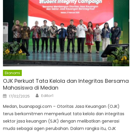
Ekonomi
OJK Perkuat Tata Kelola dan Integritas Bersama
Mahasiswa di Medan
Author
Posted
Editor1
17/02/2025
on
Medan, buanapagi.com – Otoritas Jasa Keuangan (OJK)
terus berkomitmen memperkuat tata kelola dan integritas
sektor jasa keuangan (SJK) dengan melibatkan generasi
muda sebagai agen perubahan. Dalam rangka itu, OJK