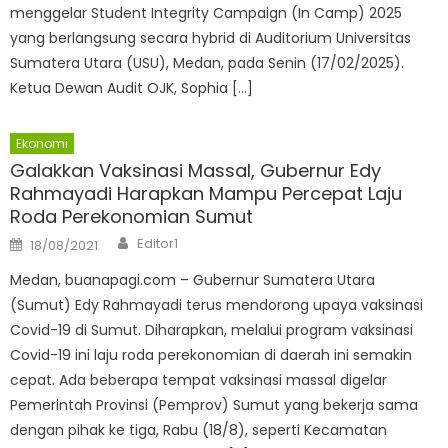
menggelar Student Integrity Campaign (In Camp) 2025
yang berlangsung secara hybrid di Auditorium Universitas
Sumatera Utara (USU), Medan, pada Senin (17/02/2025).
Ketua Dewan Audit OJK, Sophia […]
Ekonomi
Galakkan Vaksinasi Massal, Gubernur Edy
Rahmayadi Harapkan Mampu Percepat Laju
Roda Perekonomian Sumut
Author
Posted
Editor1
18/08/2021
on
Medan, buanapagi.com – Gubernur Sumatera Utara
(Sumut) Edy Rahmayadi terus mendorong upaya vaksinasi
Covid-19 di Sumut. Diharapkan, melalui program vaksinasi
Covid-19 ini laju roda perekonomian di daerah ini semakin
cepat. Ada beberapa tempat vaksinasi massal digelar
Pemerintah Provinsi (Pemprov) Sumut yang bekerja sama
dengan pihak ke tiga, Rabu (18/8), seperti Kecamatan