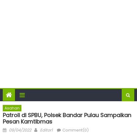
Asahan
Patroli di SPBU, Polsek Bandar Pulau Sampaikan
Pesan Kamtibmas
Posted
Author
09/04/2022
Editor1
Comment(0)
on