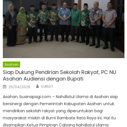
Asahan
Siap Dukung Pendirian Sekolah Rakyat, PC NU
Asahan Audiensi dengan Bupati
Author
Posted
Editor1
25/04/2025
on
Asahan, buanapagi.com – Nahdlatul Ulama di Asahan siap
bersinergi dengan Pemerintah Kabupaten Asahan untuk
mendirikan sekolah rakyat yang diperuntukan bagi
masyarakat miskin di Bumi Rambate Rata Raya ini. Hal itu
disampikan Ketua Pimpinan Cabang Nahdlatul Ulama