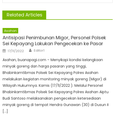
Related Articles
Asahan
Antisipasi Penimbunan Migor, Personel Polsek
Sei Kepayang Lakukan Pengecekan ke Pasar
Author
Posted
Editor1
17/11/2022
on
Asahan, buanapagi.com – Menyikapi kondisi kelangkaan
minyak goreng dan harga pasaran yang tinggi,
Bhabinkamtibmas Polsek Sei Kepayang Polres Asahan
melakukan kegiatan monitoring minyak goreng (Migor) di
Wilayah Hukumnya. Kamis (17/11/2022 ). Melalui Personel
Bhabinkamtibmas Polsek Sei Kepayang Polres Asahan Aiptu
Budi Santoso melaksanakan pengecekan ketersediaan
minyak goreng di tempat Hendra Gunawan (30) di Dusun II
[…]