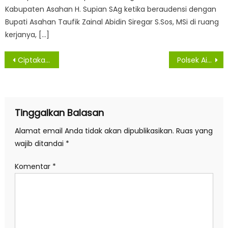
Kabupaten Asahan H. Supian SAg ketika beraudensi dengan
Bupati Asahan Taufik Zainal Abidin Siregar S.Sos, MSi di ruang
kerjanya, […]
Navigasi
Ciptakan Situasi Kamtibmas Yang Kondusif, Polsek Bandar Pulau Patroli Asmara Subuh
Polsek Air Joman Blusukan Ke Grosir Monitoring Kesediaan Stok Dan Harga Minyak Goreng
pos
Tinggalkan Balasan
Alamat email Anda tidak akan dipublikasikan.
Ruas yang
wajib ditandai
*
Komentar
*