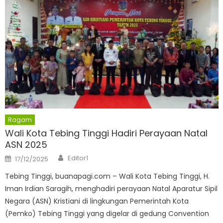
Ragam
Wali Kota Tebing Tinggi Hadiri Perayaan Natal
ASN 2025
Author
Posted
Editor1
17/12/2025
on
Tebing Tinggi, buanapagi.com – Wali Kota Tebing Tinggi, H.
Iman Irdian Saragih, menghadiri perayaan Natal Aparatur Sipil
Negara (ASN) Kristiani di lingkungan Pemerintah Kota
(Pemko) Tebing Tinggi yang digelar di gedung Convention