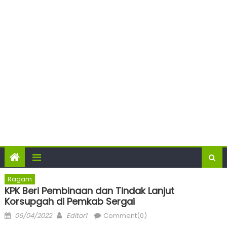
Ragam
KPK Beri Pembinaan dan Tindak Lanjut
Korsupgah di Pemkab Sergai
Posted
Author
06/04/2022
Editor1
Comment(0)
on