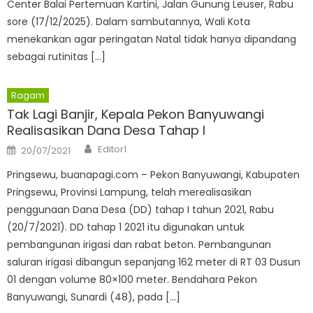
Center Balai Pertemuan Kartini, Jalan Gunung Leuser, Rabu
sore (17/12/2025). Dalam sambutannya, Wali Kota
menekankan agar peringatan Natal tidak hanya dipandang
sebagai rutinitas […]
Ragam
Tak Lagi Banjir, Kepala Pekon Banyuwangi
Realisasikan Dana Desa Tahap I
Author
Posted
Editor1
20/07/2021
on
Pringsewu, buanapagi.com – Pekon Banyuwangi, Kabupaten
Pringsewu, Provinsi Lampung, telah merealisasikan
penggunaan Dana Desa (DD) tahap I tahun 2021, Rabu
(20/7/2021). DD tahap 1 2021 itu digunakan untuk
pembangunan irigasi dan rabat beton. Pembangunan
saluran irigasi dibangun sepanjang 162 meter di RT 03 Dusun
01 dengan volume 80×100 meter. Bendahara Pekon
Banyuwangi, Sunardi (48), pada […]