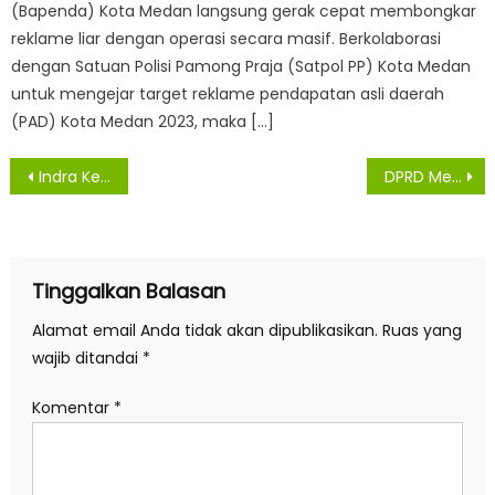
(Bapenda) Kota Medan langsung gerak cepat membongkar
reklame liar dengan operasi secara masif. Berkolaborasi
dengan Satuan Polisi Pamong Praja (Satpol PP) Kota Medan
untuk mengejar target reklame pendapatan asli daerah
(PAD) Kota Medan 2023, maka […]
Navigasi
Indra Kesuma : Lahan Percetakan Sawah di Dusun V Tidak Masuk HGU PTPN III Sei Silau
DPRD Medan Minta Aparat Usut dan Dalami Dugaan Kasus Jual Beli Jabatan di Pemko Medan
pos
Tinggalkan Balasan
Alamat email Anda tidak akan dipublikasikan.
Ruas yang
wajib ditandai
*
Komentar
*