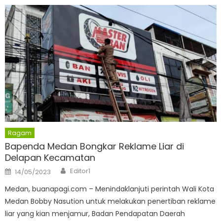
Ragam
Bapenda Medan Bongkar Reklame Liar di
Delapan Kecamatan
Author
Posted
Editor1
14/05/2023
on
Medan, buanapagi.com – Menindaklanjuti perintah Wali Kota
Medan Bobby Nasution untuk melakukan penertiban reklame
liar yang kian menjamur, Badan Pendapatan Daerah