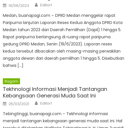
Author
Posted
Editor1
19/06/2023
on
Medan, buanapagi.com – DPRD Medan menggelar rapat
Paripurna lanjutan Laporan Reses Kedua Anggota DPRD Kota
Medan tahun 2023 dari Daerah Pemilihan (Dapil) 1 hingga 5.
Rapat paripurna berlangsung di ruang rapat paripurna
gedung DPRD Medan, Senin (19/6/2023). Laporan reses
kedua tersebut dibacakan oleh masing-masing perwakilan
anggota dewan dari daerah pemilihan 1 hingga 5. Disebutkan
bahwa […]
Ragam
Tekhnologi Informasi Menjadi Tantangan
Kebangsaan Generasi Muda Saat Ini
Author
Posted
Editor1
25/03/2021
on
Tebingtinggi, buanapagi.com – Tekhnologi informasi
menjadi tantangan kebangsaan generasi muda saat ini. Hal
tersebut ditekankan Walikota Tebingtinggi Ir. H. Umar Zunaidi