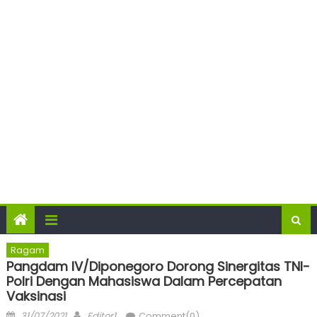
Ragam
Pangdam IV/Diponegoro Dorong Sinergitas TNI-
Polri Dengan Mahasiswa Dalam Percepatan
Vaksinasi
Posted
Author
31/07/2021
Editor1
Comment(0)