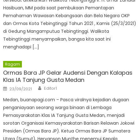
Hasibuan, MM pada saat pembukaan Pemantapan
Pemahaman Wawasan Kebangsaan dan Bela Negara OKP
dan Ormas Kota Tebingtinggi Tahun 2021 , Kamis (25/3/2021)
di Gedung Mangamputua Tebingtinggi. Walikota
Tebingtinggi menyampaikan, bangsa kita saat ini
menghadapi […]
Ragam
Ormas Bara JP Gelar Audensi Dengan Kalapas
Klas IA Tanjung Gusta Medan
Author
Posted
Editor1
23/09/2021
on
Medan, buanapagi.com – Pasca viralnya kejadian dugaan
penganiayaan seorang warga binaan di Lembaga
Pemasyarakatan Klas IA Tanjung Gusta Medan, menjadi
sorotan Organisasi Kemasyarakatan Barisan Relawan Jokowi
Presiden (Ormas Bara JP). Ketua Ormas Bara JP Sumatera
Utara (Sumut), Heryanson Munthe menemui Kepala