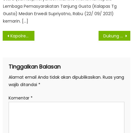
Lembaga Pemasyarakatan Tanjung Gusta (Kalapas Tg
Gusta) Medan Erwedi Supriyatno, Rabu (22/ 09/ 2021)
kemarin. […]
Navigasi
Kapolres Asahan Coffee Morning Bersama Wartawan
Dukung PPKM Level 3, Bantuan Beras dari Aslog Kapolri Disalurkan
pos
Tinggalkan Balasan
Alamat email Anda tidak akan dipublikasikan.
Ruas yang
wajib ditandai
*
Komentar
*