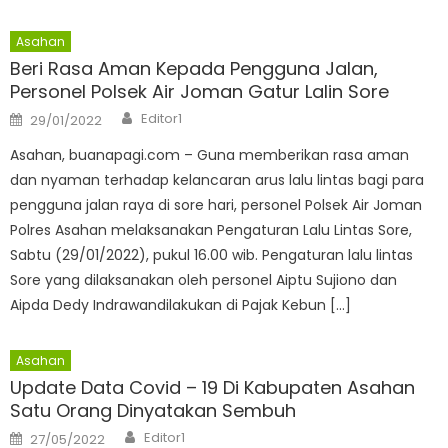
Asahan
Beri Rasa Aman Kepada Pengguna Jalan,
Personel Polsek Air Joman Gatur Lalin Sore
Author
Posted
Editor1
29/01/2022
on
Asahan, buanapagi.com – Guna memberikan rasa aman
dan nyaman terhadap kelancaran arus lalu lintas bagi para
pengguna jalan raya di sore hari, personel Polsek Air Joman
Polres Asahan melaksanakan Pengaturan Lalu Lintas Sore,
Sabtu (29/01/2022), pukul 16.00 wib. Pengaturan lalu lintas
Sore yang dilaksanakan oleh personel Aiptu Sujiono dan
Aipda Dedy Indrawandilakukan di Pajak Kebun […]
Asahan
Update Data Covid – 19 Di Kabupaten Asahan
Satu Orang Dinyatakan Sembuh
Author
Posted
Editor1
27/05/2022
on