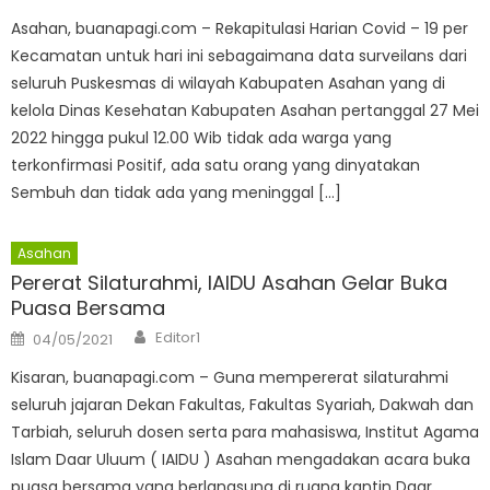
Asahan, buanapagi.com – Rekapitulasi Harian Covid – 19 per
Kecamatan untuk hari ini sebagaimana data surveilans dari
seluruh Puskesmas di wilayah Kabupaten Asahan yang di
kelola Dinas Kesehatan Kabupaten Asahan pertanggal 27 Mei
2022 hingga pukul 12.00 Wib tidak ada warga yang
terkonfirmasi Positif, ada satu orang yang dinyatakan
Sembuh dan tidak ada yang meninggal […]
Asahan
Pererat Silaturahmi, IAIDU Asahan Gelar Buka
Puasa Bersama
Author
Posted
Editor1
04/05/2021
on
Kisaran, buanapagi.com – Guna mempererat silaturahmi
seluruh jajaran Dekan Fakultas, Fakultas Syariah, Dakwah dan
Tarbiah, seluruh dosen serta para mahasiswa, Institut Agama
Islam Daar Uluum ( IAIDU ) Asahan mengadakan acara buka
puasa bersama yang berlangsung di ruang kantin Daar