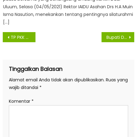
Uluum, Selasa (04/05/2021) Rektor IAIDU Asahan Drs H.A Muin
Isma Nasution, menekankan tentang pentingnya silaturahmi
[…]
Navigasi
TP PKK Medan Gelar Pengajian Ramadhan
Bupati Dan Wakil Bupati Asahan Tanam Perdana Bibit Pohon Sawit
pos
Tinggalkan Balasan
Alamat email Anda tidak akan dipublikasikan.
Ruas yang
wajib ditandai
*
Komentar
*