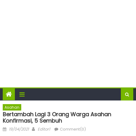
Asahan
Bertambah Lagi 3 Orang Warga Asahan
Konfirmasi, 5 Sembuh
Posted
Author
19/04/2021
Editor1
Comment(0)
on