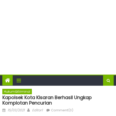
Hukum&Kriminal
Kapolsek Kota Kisaran Berhasil Ungkap
Komplotan Pencurian
Posted
Author
15/03/2021
Editor1
Comment(0)
on