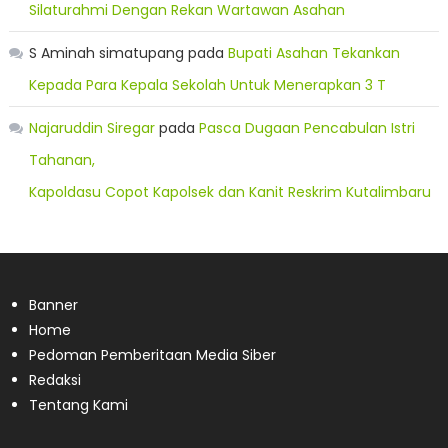
Silaturahmi Dengan Rekan Wartawan Asahan
S Aminah simatupang
pada
Bupati Asahan Tekankan
Kepada Para Kepala Sekolah Untuk Menerapkan 3 T
Najaruddin Siregar
pada
Pasca Dugaan Pencabulan Istri
Tahanan,
Kapoldasu Copot Kapolsek dan Kanit Reskrim Kutalimbaru
Banner
Home
Pedoman Pemberitaan Media Siber
Redaksi
Tentang Kami