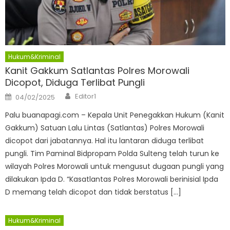
Hukum&Kriminal
Kanit Gakkum Satlantas Polres Morowali
Dicopot, Diduga Terlibat Pungli
Author
Posted
Editor1
04/02/2025
on
Palu buanapagi.com – Kepala Unit Penegakkan Hukum (Kanit
Gakkum) Satuan Lalu Lintas (Satlantas) Polres Morowali
dicopot dari jabatannya. Hal itu lantaran diduga terlibat
pungli. Tim Paminal Bidpropam Polda Sulteng telah turun ke
wilayah Polres Morowali untuk mengusut dugaan pungli yang
dilakukan Ipda D. “Kasatlantas Polres Morowali berinisial Ipda
D memang telah dicopot dan tidak berstatus […]
Hukum&Kriminal