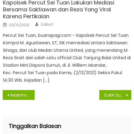
Kapolsek Percut Sei Tuan Lakukan Mediasi
Bersama Saktiawan dan Reza Yang Viral
Karena Pertikaian
Author
Posted
Editor1
03/12/2021
on
Percut Sei Tuan, buanapagi.com – Kapolsek Percut Sei Tuan
Kompol M. Agustiawan, ST, SIK memediasi antara Saktiawan
Sinaga, dari club Medan Utama United, yang menendang M.
Reza Sirait dari salah satu official Club Tanjung Balai United di
Stadion Mini Dispora Sumut, di Jl. Williem Iskandar,
Kec. Percut Sei Tuan pada Kamis, (2/12/2021) Sekira Pukul
14:30 Wib. Kejadian […]
Navigasi
Reskrim Polsek Medan Area Akan Meringkus Pembuang Bayi di Sungai Denai
DJKN Sumut dan KPKNL Medan Siap Bantu Pemko Nilai dan Lelang Barang Milik Daerah
pos
Tinggalkan Balasan