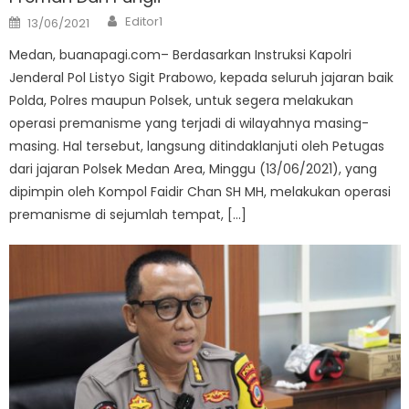
Author
Posted
Editor1
13/06/2021
on
Medan, buanapagi.com– Berdasarkan Instruksi Kapolri
Jenderal Pol Listyo Sigit Prabowo, kepada seluruh jajaran baik
Polda, Polres maupun Polsek, untuk segera melakukan
operasi premanisme yang terjadi di wilayahnya masing-
masing. Hal tersebut, langsung ditindaklanjuti oleh Petugas
dari jajaran Polsek Medan Area, Minggu (13/06/2021), yang
dipimpin oleh Kompol Faidir Chan SH MH, melakukan operasi
premanisme di sejumlah tempat, […]