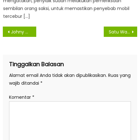
mengatakan, penyidik sudah melakukan pemeriksaan
sembilan orang saksi, untuk memastikan penyebab mobil
tercebur […]
Navigasi
Johny Manurung : Melalui PPMA Kabupaten Asahan Harus Hebat
Satu Warga Asahan Konfirmasi Dan Empat Sembuh Dari Virus Covid -19
pos
Tinggalkan Balasan
Alamat email Anda tidak akan dipublikasikan.
Ruas yang
wajib ditandai
*
Komentar
*