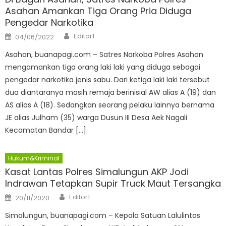
Asahan Amankan Tiga Orang Pria Diduga
Pengedar Narkotika
Author
Posted
Editor1
04/06/2022
on
Asahan, buanapagi.com – Satres Narkoba Polres Asahan
mengamankan tiga orang laki laki yang diduga sebagai
pengedar narkotika jenis sabu. Dari ketiga laki laki tersebut
dua diantaranya masih remaja berinisial AW alias A (19) dan
AS alias A (18). Sedangkan seorang pelaku lainnya bernama
JE alias Julham (35) warga Dusun III Desa Aek Nagali
Kecamatan Bandar […]
Hukum&Kriminal
Kasat Lantas Polres Simalungun AKP Jodi
Indrawan Tetapkan Supir Truck Maut Tersangka
Author
Posted
Editor1
20/11/2020
on
Simalungun, buanapagi.com – Kepala Satuan Lalulintas