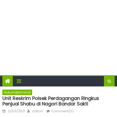
Hukum&Kriminal
Unit Reskrim Polsek Perdagangan Ringkus
Penjual Shabu di Nagori Bandar Sakti
Posted
Author
12/03/2021
Editor1
Comment(0)
on