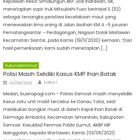
Kepolisian Resor Simalungun AKP Jodi Indrawan, SIK,
menetapkan sopir truk Mitsubishi Fuso berinisial S (52)
sebagai tersangka peristiwa kecelakaan maut yang
menewaskan lima orang di Jalan Asahan KM 4 -5 jurusan
Pematangsiantar – Perdagangan, Nagaori Dolok Marlawan
Kecamatan Siantar, pada Kamis (19/11/2020) kemarin. “Dari
hasil pemeriksaan, kami sudah menetapkan […]
Hukum&Kriminal
Polisi Masih Selidiki Kasus KMP Ihan Batak
Author
Posted
Editor1
03/06/2021
on
Medan, buanapagi.com – Polres Samosir masih menyelidiki
kasus satu unit mobil tercebur ke Danau Toba, saat
melakukan bongkar muat di dalam Kapal Ihan Batak di
Dermaga Ambarita, Kecamatan Simanindo, Kabupaten
Samosir. Kasubbid Penmas Polda Sumut, AKBP MP.
Nainggolan, kepada Wartawan, Kamis (03/06/2021)