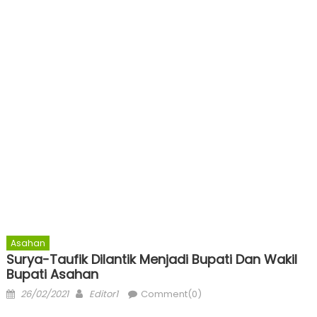
Asahan
Surya-Taufik Dilantik Menjadi Bupati Dan Wakil
Bupati Asahan
Posted
Author
26/02/2021
Editor1
Comment(0)
on