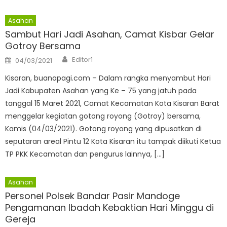
Asahan
Sambut Hari Jadi Asahan, Camat Kisbar Gelar
Gotroy Bersama
Author
Posted
Editor1
04/03/2021
on
Kisaran, buanapagi.com – Dalam rangka menyambut Hari
Jadi Kabupaten Asahan yang Ke – 75 yang jatuh pada
tanggal 15 Maret 2021, Camat Kecamatan Kota Kisaran Barat
menggelar kegiatan gotong royong (Gotroy) bersama,
Kamis (04/03/2021). Gotong royong yang dipusatkan di
seputaran areal Pintu 12 Kota Kisaran itu tampak diikuti Ketua
TP PKK Kecamatan dan pengurus lainnya, […]
Asahan
Personel Polsek Bandar Pasir Mandoge
Pengamanan Ibadah Kebaktian Hari Minggu di
Gereja