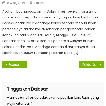
Author
Posted
Editor1
05/06/2022
on
Asahan, buanapagi.com – Dalam memberikan rasa aman
dan nyaman kepada masyarakat yang sedang beribadah,
Polsek Bandar Pasir Mandoge Polres Asahan menurunkan
personelnya dalam melaksanakan pengamanan Ibadah
Kebaktian hari Minggu di Gereja, Minggu (05/06/2022).
Pengamanan itu dilakukan di tiga gereja wilayah hukum
Polsek Bandar Pasir Mandoge dengan diantaranya di GPDI
Ebenhaezer Dusun I Simpang Pasiran Desa […]
Navigasi
Gubsu Lantik Wali Kota dan Wakil Wali Kota Medan Priode 2021-2024
Polda Sumut Amankan Dua Pengedar Narkotika dan Sita 2 Kg Sabu
pos
Tinggalkan Balasan
Alamat email Anda tidak akan dipublikasikan.
Ruas yang
wajib ditandai
*