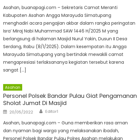
Asahan, buanapagi.com – Sekretaris Camat Meranti
Kabupaten Asahan Angga Marayuda Simatupang
menghadiri acara pengajian akbar dalam rangka peringatan
Isra’ Miraj Nabi Muhammad SAW 1446 H/2025 M yang
berlangsung di halaman Masjid Nurul Yakin, Dusun II Desa
Serdang, Rabu (8/1/2025). Dalam kesempatan itu Angga
Marayuda Simatupang yang bertindak mewakili camat
mengapresiasi terlaksananya kegiatan tersebut karena
sangat […]
Asahan
Personel Polsek Bandar Pulau Giat Pengamanan
Sholat Jumat Di Masjid
Author
Posted
Editor1
20/05/2022
on
Asahan, buanapagi.com – Guna memberikan rasa aman
dan nyaman bagi warga yang melaksanakan ibadah,
Personel Polsek Bandar Pulau Polres Asahan melakukan