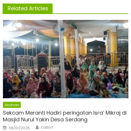
Related Articles
Asahan
Sekcam Meranti Hadiri peringatan Isra’ Mikraj di
Masjid Nurul Yakin Desa Serdang
Author
Posted
Editor1
08/01/2025
on