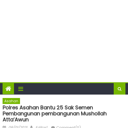
Asahan
Polres Asahan Bantu 25 Sak Semen
Pembangunan pembangunan Mushollah
Atta’Awun
Posted
Author
08/01/2021
Editor1
Comment(0)