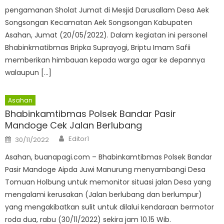
pengamanan Sholat Jumat di Mesjid Darusallam Desa Aek
Songsongan Kecamatan Aek Songsongan Kabupaten
Asahan, Jumat (20/05/2022). Dalam kegiatan ini personel
Bhabinkmatibmas Bripka Suprayogi, Briptu Imam Safii
memberikan himbauan kepada warga agar ke depannya
walaupun […]
Asahan
Bhabinkamtibmas Polsek Bandar Pasir
Mandoge Cek Jalan Berlubang
Author
Posted
Editor1
30/11/2022
on
Asahan, buanapagi.com – Bhabinkamtibmas Polsek Bandar
Pasir Mandoge Aipda Juwi Manurung menyambangi Desa
Tomuan Holbung untuk memonitor situasi jalan Desa yang
mengalami kerusakan (Jalan berlubang dan berlumpur)
yang mengakibatkan sulit untuk dilalui kendaraan bermotor
roda dua, rabu (30/11/2022) sekira jam 10.15 Wib.