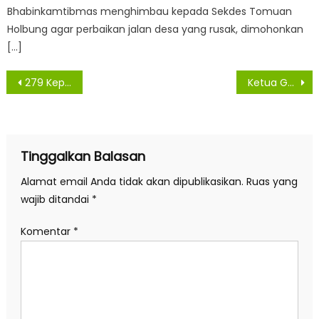
Bhabinkamtibmas menghimbau kepada Sekdes Tomuan
Holbung agar perbaikan jalan desa yang rusak, dimohonkan
[…]
Navigasi
279 Keping KTP-EL Dan 141 Keping KIA Yang Invalid Dimusnahkan
Ketua GM Pekat IB Asahan Sambut Kedatangan Mayjen TNI Tatang Zaenudin
pos
Tinggalkan Balasan
Alamat email Anda tidak akan dipublikasikan.
Ruas yang
wajib ditandai
*
Komentar
*