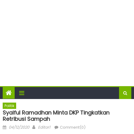
Politik
Syaiful Ramadhan Minta DKP Tingkatkan
Retribusi Sampah
Posted
Author
04/12/2020
Editor1
Comment(0)
on