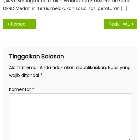
(AKB). Berangkat dari itulah Wakil Ketua Fraksi Partai Golkar
DPRD Medan ini terus melakukan sosialisasi peraturan […]
Navigasi
Persoalan Kewenangan Jangan Jadi Penghambat Pembangunan
Peduli Warga Miskin, Dewan Tinjau Rumah Reot di Karang Berombak
pos
Tinggalkan Balasan
Alamat email Anda tidak akan dipublikasikan.
Ruas yang
wajib ditandai
*
Komentar
*