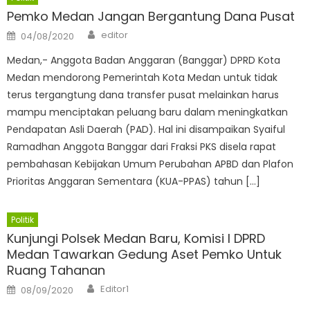
Pemko Medan Jangan Bergantung Dana Pusat
Author
Posted
editor
04/08/2020
on
Medan,- Anggota Badan Anggaran (Banggar) DPRD Kota
Medan mendorong Pemerintah Kota Medan untuk tidak
terus tergangtung dana transfer pusat melainkan harus
mampu menciptakan peluang baru dalam meningkatkan
Pendapatan Asli Daerah (PAD). Hal ini disampaikan Syaiful
Ramadhan Anggota Banggar dari Fraksi PKS disela rapat
pembahasan Kebijakan Umum Perubahan APBD dan Plafon
Prioritas Anggaran Sementara (KUA-PPAS) tahun […]
Politik
Kunjungi Polsek Medan Baru, Komisi I DPRD
Medan Tawarkan Gedung Aset Pemko Untuk
Ruang Tahanan
Author
Posted
Editor1
08/09/2020
on