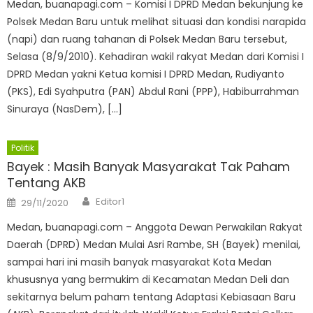
Medan, buanapagi.com – Komisi I DPRD Medan bekunjung ke
Polsek Medan Baru untuk melihat situasi dan kondisi narapida
(napi) dan ruang tahanan di Polsek Medan Baru tersebut,
Selasa (8/9/2010). Kehadiran wakil rakyat Medan dari Komisi I
DPRD Medan yakni Ketua komisi I DPRD Medan, Rudiyanto
(PKS), Edi Syahputra (PAN) Abdul Rani (PPP), Habiburrahman
Sinuraya (NasDem), […]
Politik
Bayek : Masih Banyak Masyarakat Tak Paham
Tentang AKB
Author
Posted
Editor1
29/11/2020
on
Medan, buanapagi.com – Anggota Dewan Perwakilan Rakyat
Daerah (DPRD) Medan Mulai Asri Rambe, SH (Bayek) menilai,
sampai hari ini masih banyak masyarakat Kota Medan
khususnya yang bermukim di Kecamatan Medan Deli dan
sekitarnya belum paham tentang Adaptasi Kebiasaan Baru