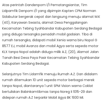
Atas perintah Dandenpom l/l Pematangsiantar, Tim
Lidpamfik Denpom I/l yang dipimpin Kapten CPM Norman
Sidabutar bergerak cepat dan langsung menuju alamat M.K
(40), Karyawan Swasta, alamat Desa Penggalangan
Kecamatan Tebing Syahbandar Kabupaten Serdang Bedagai
yang diduga tersangka penadah mobil gadaian. Tiba di
rumah tersangka, didapati mobil Xenia warna biru Nopol G
8577 EJ, mobil Avanza dan mobil Agya serta sepeda motor
KLX tanpa Nopol adalah diduga milik A.Z, (20), Alamat Jalan
Tanah Besi Desa Paya Pasir Kecamatan Tebing Syahbandar
Kabupaten Serdang Bedagai.
Selanjutnya Tim Lidamfik menuju Rumah A.Z. Dan didalam
rumah ditemukan 10 unit sepeda motor berbagai merek
tanpa Nopol, diantaranya 1 unit SPM Vixion warna Coklat
bertuliskan Babinkamtibmas tanpa Noreg II 1015-29 dan
didepan rumah A.Z terparkir Mobil Agya BK 1930 MI.