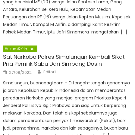
yang berinisial MF (20) warga Jalan Sentosa Lama, Gang
Antara, Kelurahan Sei Kera Hulu, Kecamatan Medan
Perjuangan dan RF (16) warga Jalan Kapten Muslim. Kapolsek
Medan Timur, Kompol M Arifin, didampingi Kanit Reskrim
Polsek Medan Timur, Iptu Jefri Simamora mengatakan, […]
Hukum&Kriminal
Sat Narkoba Polres Simalungun Kembali Sikat
Pria Pemilik Sabu Dari Simpang Dosin
Author
Posted
Editor1
27/08/2022
on
Simalungun, buanapagi.com – Ditengah-tengah gencarnya
jajaran Kepolisian Republik Indonesia dalam memberantas
peredaran Narkoba yang menjadi program Prioritas Kapolri
Jenderal Pol Listyo Sigit Prabowo dan siap untuk berperang
melawan Narkoba. Dan telah disikapi sebelumnya juga
dalam pemberantasan penyakit masyarakat (Pekat), baik
judi, premanisme, narkoba dan lain sebagainya, bukan baru