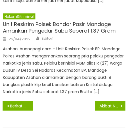
kali ini saja, dari Semenjak menjabat Kapoldasu […]
Hukum&Kriminal
Unit Reskrim Polsek Bandar Pasir Mandoge
Amankan Pengedar Sabu Seberat 1.37 Gram
Author
Posted
Editor1
25/04/2022
on
Asahan, buanapagi.com – Unit Reskrim Polsek BP. Mandoge
Polres Asahan mengamankan seorang pria pelaku pengedar
narkotika jenis sabu. Pelaku berinisial MSM alias R (27) warga
Dusun IV Desa Sei Nadoras Kecamatan BP. Mandoge
Kabupaten Asahan diamankan dengan barang bukti 9
bungkus plastik klip kecil berisikan butiran Kristal diduga
Narkotika jenis Sabu seberat 1.37 gram Brutto […]
Navigasi
Berkat Aplikasi Horas Paten, Polsek Bosar Maligas Ringkus Pelaku Jambret
Akibat Ngebut di Tikungan, Wanita Pejalan Kaki Tewas Dihantam Kijang
pos