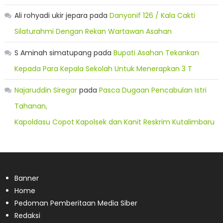
Ali rohyadi ukir jepara
pada
Danyonif 126 / Kala Cakti
Silaturahmi Dengan Rekan Wartawan Asahan
S Aminah simatupang
pada
Bupati Asahan Tekankan
Kepada Para Kepala Sekolah Untuk Menerapkan 3 T
Najaruddin Siregar
pada
Pasca Dugaan Pencabulan Istri
Tahanan,
Kapoldasu Copot Kapolsek dan Kanit Reskrim Kutalimbaru
Banner
Home
Pedoman Pemberitaan Media Siber
Redaksi