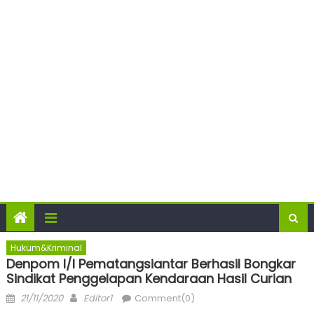
Hukum&Kriminal
Denpom l/l Pematangsiantar Berhasil Bongkar
Sindikat Penggelapan Kendaraan Hasil Curian
Posted
Author
21/11/2020
Editor1
Comment(0)
on