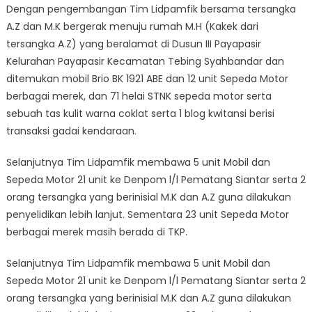
Dengan pengembangan Tim Lidpamfik bersama tersangka
A.Z dan M.K bergerak menuju rumah M.H (Kakek dari
tersangka A.Z) yang beralamat di Dusun III Payapasir
Kelurahan Payapasir Kecamatan Tebing Syahbandar dan
ditemukan mobil Brio BK 1921 ABE dan 12 unit Sepeda Motor
berbagai merek, dan 71 helai STNK sepeda motor serta
sebuah tas kulit warna coklat serta 1 blog kwitansi berisi
transaksi gadai kendaraan.
Selanjutnya Tim Lidpamfik membawa 5 unit Mobil dan
Sepeda Motor 21 unit ke Denpom l/l Pematang Siantar serta 2
orang tersangka yang berinisial M.K dan A.Z guna dilakukan
penyelidikan lebih lanjut. Sementara 23 unit Sepeda Motor
berbagai merek masih berada di TKP.
Selanjutnya Tim Lidpamfik membawa 5 unit Mobil dan
Sepeda Motor 21 unit ke Denpom l/l Pematang Siantar serta 2
orang tersangka yang berinisial M.K dan A.Z guna dilakukan