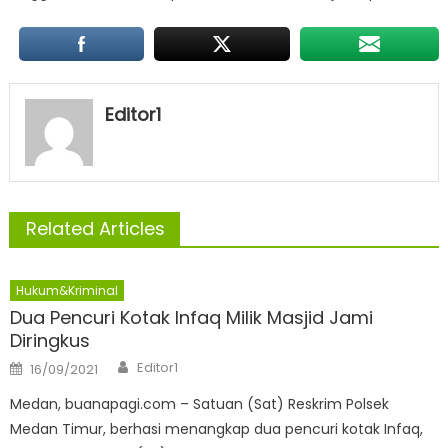
Editor1
Related Articles
Hukum&Kriminal
Dua Pencuri Kotak Infaq Milik Masjid Jami
Diringkus
Author
Posted
Editor1
16/09/2021
on
Medan, buanapagi.com – Satuan (Sat) Reskrim Polsek
Medan Timur, berhasi menangkap dua pencuri kotak Infaq,