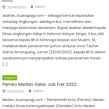
Kota
Author
Posted
Editor1
22/09/2022
on
Asahan, buanapagi.com – Sebagai bentuk kepedulian
terhadap lingkungan, sekaligus ikut memelihara dan
menjaga kelestarian ekosistem, Bupati Asahan diwakil Kepala
Dinas Lingkungan Hidup H. Rahmat Hidayat Sirrgar, S.Sos, MSi
bersama Kepala BPJS Ketenaga Kerjaan Aziz Muslim, SE,
melaksanakan penanaman pohon di Hutan Kota Taufan
Gama Simatupang, Jumat (23/09/2022). Kepala BPJS dalam
sambutannya menyampaikan bahwa penanaman Pohon
[…]
Ragam
Pemko Medan Gelar Job Fair 2022
Author
Posted
Editor1
12/10/2022
on
Medan, buanapagi.com – Pemerintah Kota (Pemko) Medan
melalui Dinas Ketenagakerjaan (Disnaker) Kota Medan