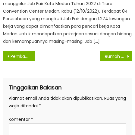
menggelar Job Fair Kota Medan Tahun 2022 di Tiara
Convention Center Medan, Rabu (12/10/2022). Terdapat 84
Perusahaan yang mengikuti Job Fair dengan 1.274 lowongan
kerja yang dapat dimanfaatkan para pencari kerja Kota
Medan untuk mendapatkan pekerjaan sesuai dengan bidang
dan kemampuannya masing-masing. Job […]
Navigasi
Pemkab Sergai Peringati HKN Ke-56 Disertai Membagikan Masker
Rumah Qur’an Medan Berkah Dibuka Agar Anak Lebih Mengenal Al-Qur’an
pos
Tinggalkan Balasan
Alamat email Anda tidak akan dipublikasikan.
Ruas yang
wajib ditandai
*
Komentar
*