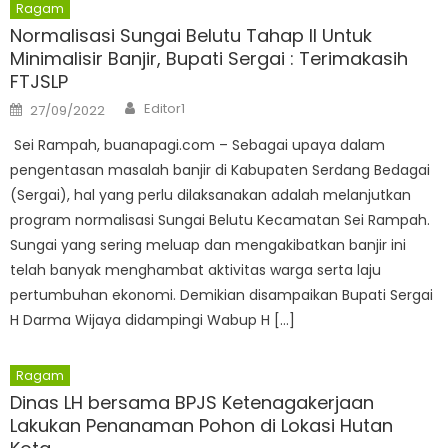
Ragam
Normalisasi Sungai Belutu Tahap II Untuk
Minimalisir Banjir, Bupati Sergai : Terimakasih
FTJSLP
Author
Posted
Editor1
27/09/2022
on
Sei Rampah, buanapagi.com – Sebagai upaya dalam
pengentasan masalah banjir di Kabupaten Serdang Bedagai
(Sergai), hal yang perlu dilaksanakan adalah melanjutkan
program normalisasi Sungai Belutu Kecamatan Sei Rampah.
Sungai yang sering meluap dan mengakibatkan banjir ini
telah banyak menghambat aktivitas warga serta laju
pertumbuhan ekonomi. Demikian disampaikan Bupati Sergai
H Darma Wijaya didampingi Wabup H […]
Ragam
Dinas LH bersama BPJS Ketenagakerjaan
Lakukan Penanaman Pohon di Lokasi Hutan