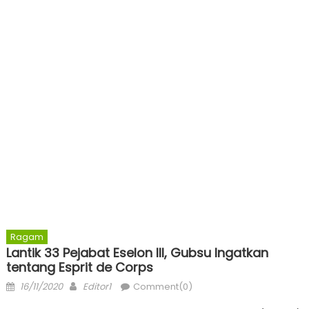
Ragam
Lantik 33 Pejabat Eselon III, Gubsu Ingatkan
tentang Esprit de Corps
Posted
Author
16/11/2020
Editor1
Comment(0)
on