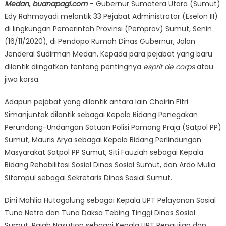
Medan, buanapagi.com
– Gubernur Sumatera Utara (Sumut)
Edy Rahmayadi melantik 33 Pejabat Administrator (Eselon III)
di lingkungan Pemerintah Provinsi (Pemprov) Sumut, Senin
(16/11/2020), di Pendopo Rumah Dinas Gubernur, Jalan
Jenderal Sudirman Medan. Kepada para pejabat yang baru
dilantik diingatkan tentang pentingnya
esprit de corps
atau
jiwa korsa.
Adapun pejabat yang dilantik antara lain Chairin Fitri
Simanjuntak dilantik sebagai Kepala Bidang Penegakan
Perundang-Undangan Satuan Polisi Pamong Praja (Satpol PP)
Sumut, Mauris Arya sebagai Kepala Bidang Perlindungan
Masyarakat Satpol PP Sumut, Siti Fauziah sebagai Kepala
Bidang Rehabilitasi Sosial Dinas Sosial Sumut, dan Ardo Mulia
Sitompul sebagai Sekretaris Dinas Sosial Sumut.
Dini Mahlia Hutagalung sebagai Kepala UPT Pelayanan Sosial
Tuna Netra dan Tuna Daksa Tebing Tinggi Dinas Sosial
Sumut, Rajab Nasution sebagai Kepala UPT Pengujian dan