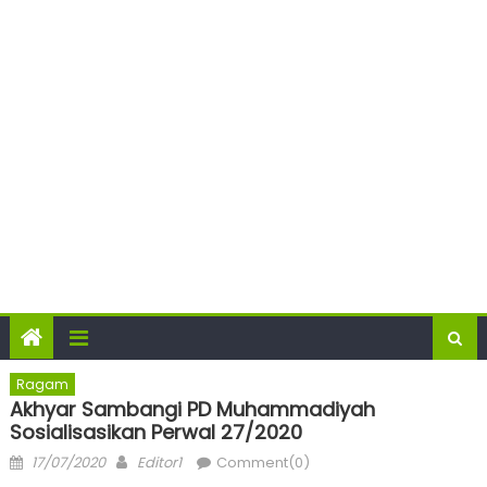
Ragam
Akhyar Sambangi PD Muhammadiyah
Sosialisasikan Perwal 27/2020
Posted
Author
17/07/2020
Editor1
Comment(0)
on