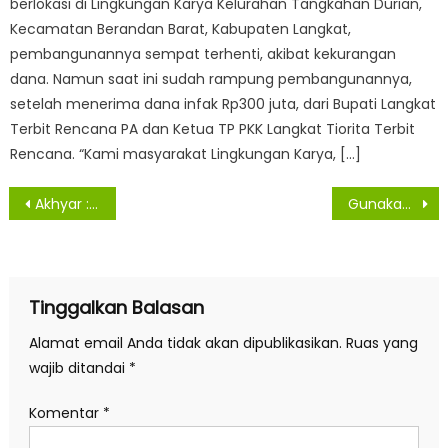
berlokasi di Lingkungan Karya Kelurahan Tangkahan Durian,
Kecamatan Berandan Barat, Kabupaten Langkat,
pembangunannya sempat terhenti, akibat kekurangan
dana. Namun saat ini sudah rampung pembangunannya,
setelah menerima dana infak Rp300 juta, dari Bupati Langkat
Terbit Rencana PA dan Ketua TP PKK Langkat Tiorita Terbit
Rencana. “Kami masyarakat Lingkungan Karya, […]
Navigasi
Akhyar : Bekerjalah Dengan Ilmu Pengetahuan dan Sungguh-Sungguh
Gunakan Dana Unregister Untuk Masyarakat Miskin Berobat
pos
Tinggalkan Balasan
Alamat email Anda tidak akan dipublikasikan.
Ruas yang
wajib ditandai
*
Komentar
*