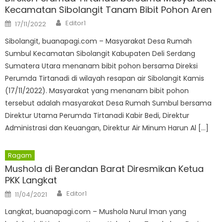
Kecamatan Sibolangit Tanam Bibit Pohon Aren
Author
Posted
Editor1
17/11/2022
on
Sibolangit, buanapagi.com – Masyarakat Desa Rumah
Sumbul Kecamatan Sibolangit Kabupaten Deli Serdang
Sumatera Utara menanam bibit pohon bersama Direksi
Perumda Tirtanadi di wilayah resapan air Sibolangit Kamis
(17/11/2022). Masyarakat yang menanam bibit pohon
tersebut adalah masyarakat Desa Rumah Sumbul bersama
Direktur Utama Perumda Tirtanadi Kabir Bedi, Direktur
Administrasi dan Keuangan, Direktur Air Minum Harun Al […]
Ragam
Mushola di Berandan Barat Diresmikan Ketua
PKK Langkat
Author
Posted
Editor1
11/04/2021
on
Langkat, buanapagi.com – Mushola Nurul Iman yang