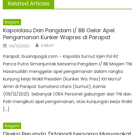
Related Articles
Ragam
Kapoldasu Dan Pangdam I/ BB Gelar Apel
Pengamanan Kunker Wapres di Parapat
Author
Posted
Editor1
09/12/2021
on
Parapat, buanapagai.com – Kapolda Sumut Irjen Pol RZ
Panca Putra Simanjuntak bersama Pangdam I/ BB Mayjen TNI
Hasanuddin menggelar apel pengamanan dalam rangka
kunjung kerja Wakil Presiden (Kunker Wa. Pres) KH Ma’ruf
Amin di Parapat Sumatera Utara (Sumut), Kamis
(09/12/2021). Sebanyak 1.084 Personel gabungan dari TNI dan
Polri mengikuti apel pengamanan, atas kunjungan kerja Wakil
[…]
Ragam
Direksi Perumda Tirtanadi bersama Masyarakat