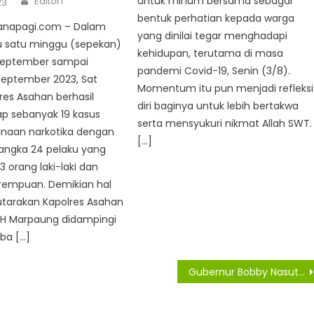
untuk minum bersama sebagai
Editor1
23
bentuk perhatian kepada warga
anapagi.com – Dalam
yang dinilai tegar menghadapi
u satu minggu (sepekan)
kehidupan, terutama di masa
 September sampai
pandemi Covid-19, Senin (3/8).
September 2023, Sat
Momentum itu pun menjadi refleksi
res Asahan berhasil
diri baginya untuk lebih bertakwa
 sebanyak 19 kasus
serta mensyukuri nikmat Allah SWT.
naan narkotika dengan
[…]
sangka 24 pelaku yang
 23 orang laki-laki dan
rempuan. Demikian hal
utarakan Kapolres Asahan
 H Marpaung didampingi
ba […]
Gubernur Bobby Nasution Salurkan ZIS Rp3,5 Miliar kepada 5.051 Penerima Manfaat