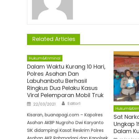
Related Articles
Hukum&Kriminal
Dalam Waktu Kurang 10 Hari,
Polres Asahan Dan
Labuhanbatu Berhasil
Ringkus Dua Pelaku Kasus
Viral Pelemparan Mobil Truk
Author
Posted
Editor1
22/03/2021
on
Hukum&Krim
Kisaran, buanapagi.com – Kapolres
Sat Nark
Asahan AKBP Nugroho Dwi Karyanto
Ungkap 1
SIK didampingi Kasat Reskrim Polres
Dalam Ku
Asahan AKP Rahmadani dan Kapolsek
Posted