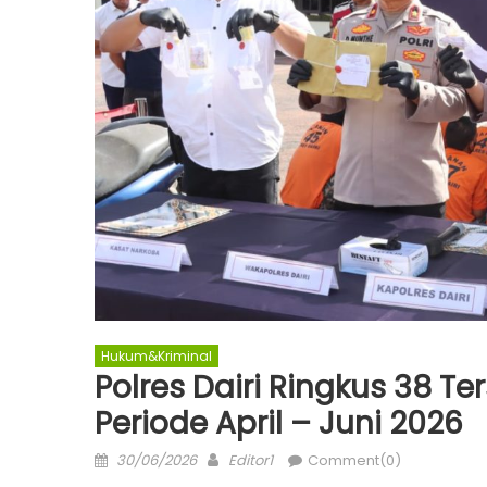
Hukum&Kriminal
Polres Dairi Ringkus 38 T
Periode April – Juni 2026
Posted
Author
30/06/2026
Editor1
Comment(0)
on