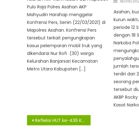
18/09/20
on
Pulo Raja Polres Asahan AKP
Asahan, bu
Mahyudin Harahap menggelar
kurun wakt
Konfrensi Pers, Senin (22/03/2021) di
periode 12
Mapolres Asahan. Konfrensi Pers
dengan 18 
tersebut terkait pengungkapan
Narkoba Pol
kasus pelemparan mobil truk yang
mengungkap
dikendarai Nur Rofi (30) warga
penyalahgu
Kelurahan Banjarsari Kecamatan
jumlah ter
Metro Utara Kabupaten […]
terdiri dari
seorang pe
tersebut di
AKBP Rocky
Kasat Narko
Navigasi
Refleksi HUT ke-436 Kota Medan, Zulham Efendi Sampaikan Sejumlah Catatan Penting
pos