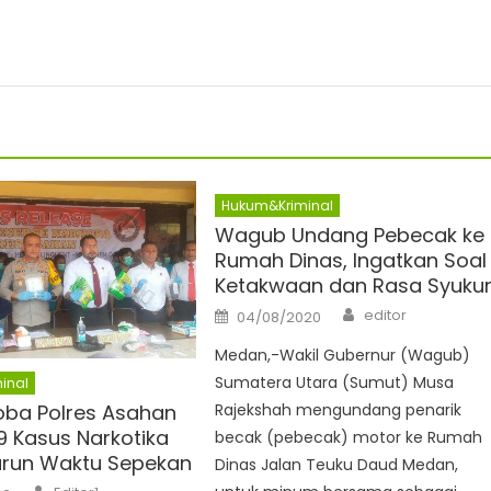
Hukum&Kriminal
Wagub Undang Pebecak ke
Rumah Dinas, Ingatkan Soal
Ketakwaan dan Rasa Syuku
Author
Posted
editor
04/08/2020
on
Medan,-Wakil Gubernur (Wagub)
Sumatera Utara (Sumut) Musa
inal
Rajekshah mengundang penarik
oba Polres Asahan
9 Kasus Narkotika
becak (pebecak) motor ke Rumah
run Waktu Sepekan
Dinas Jalan Teuku Daud Medan,
Author