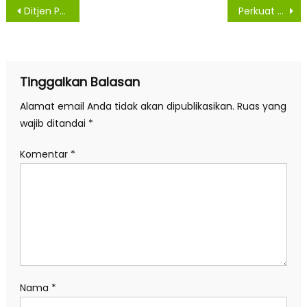
Navigasi
Ditjen PPTR Kawal Penetapan LP2B untuk Penguatan Ketahanan Pangan
Perkuat Kinerja Organisasi, OJK Lantik Sejumlah Pejabat Strategis
pos
Tinggalkan Balasan
Alamat email Anda tidak akan dipublikasikan.
Ruas yang
wajib ditandai
*
Komentar
*
Nama
*