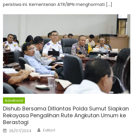
peristiwa ini. Kementerian ATR/BPN menghormati […]
Advetorial
Dishub Bersama Ditlantas Polda Sumut Siapkan
Rekayasa Pengalihan Rute Angkutan Umum ke
Berastagi
Author
Posted
Editor1
26/07/2024