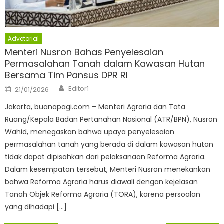
Advetorial
Menteri Nusron Bahas Penyelesaian
Permasalahan Tanah dalam Kawasan Hutan
Bersama Tim Pansus DPR RI
Author
Posted
Editor1
21/01/2026
on
​Jakarta, buanapagi.com – Menteri Agraria dan Tata
Ruang/Kepala Badan Pertanahan Nasional (ATR/BPN), Nusron
Wahid, menegaskan bahwa upaya penyelesaian
permasalahan tanah yang berada di dalam kawasan hutan
tidak dapat dipisahkan dari pelaksanaan Reforma Agraria.
Dalam kesempatan tersebut, Menteri Nusron menekankan
bahwa Reforma Agraria harus diawali dengan kejelasan
Tanah Objek Reforma Agraria (TORA), karena persoalan
yang dihadapi […]