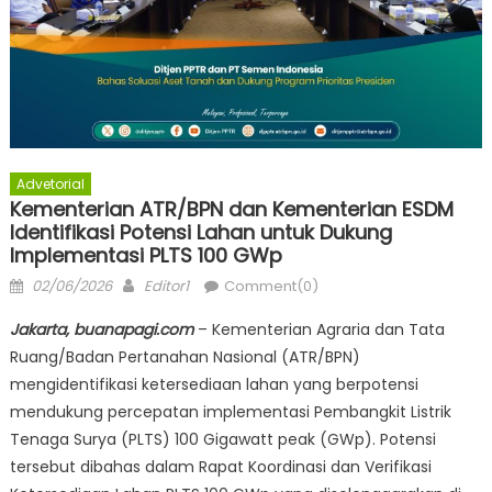
Advetorial
Kementerian ATR/BPN dan Kementerian ESDM
Identifikasi Potensi Lahan untuk Dukung
Implementasi PLTS 100 GWp
Posted
Author
02/06/2026
Editor1
Comment(0)
on
Jakarta, buanapagi.com
– Kementerian Agraria dan Tata
Ruang/Badan Pertanahan Nasional (ATR/BPN)
mengidentifikasi ketersediaan lahan yang berpotensi
mendukung percepatan implementasi Pembangkit Listrik
Tenaga Surya (PLTS) 100 Gigawatt peak (GWp). Potensi
tersebut dibahas dalam Rapat Koordinasi dan Verifikasi