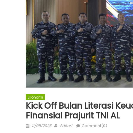
Ekonomi
Kick Off Bulan Literasi Ke
Finansial Prajurit TNI AL
Posted
Author
11/05/2026
Editor1
Comment(0)
on