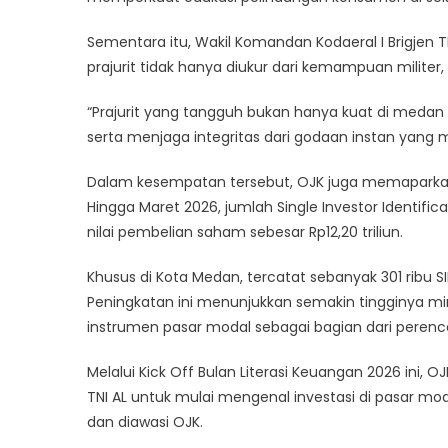
Sementara itu, Wakil Komandan Kodaeral I Brigjen 
prajurit tidak hanya diukur dari kemampuan militer
“Prajurit yang tangguh bukan hanya kuat di medan
serta menjaga integritas dari godaan instan yang 
Dalam kesempatan tersebut, OJK juga memaparka
Hingga Maret 2026, jumlah Single Investor Identificat
nilai pembelian saham sebesar Rp12,20 triliun.
Khusus di Kota Medan, tercatat sebanyak 301 ribu S
Peningkatan ini menunjukkan semakin tingginya 
instrumen pasar modal sebagai bagian dari peren
Melalui Kick Off Bulan Literasi Keuangan 2026 ini, 
TNI AL untuk mulai mengenal investasi di pasar mod
dan diawasi OJK.