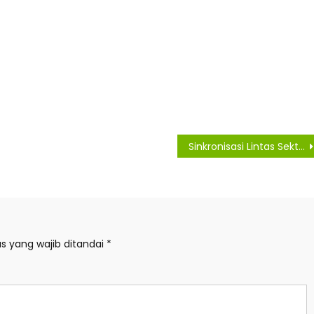
Sinkronisasi Lintas Sektor, PPTR Dorong Insentif untuk Kendalikan Alih Fungsi Lahan Sawah
s yang wajib ditandai
*