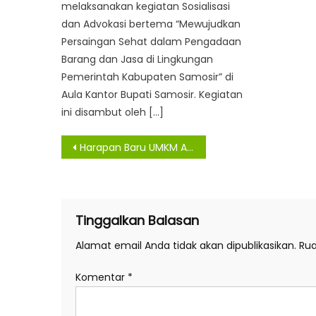
melaksanakan kegiatan Sosialisasi
dan Advokasi bertema “Mewujudkan
Persaingan Sehat dalam Pengadaan
Barang dan Jasa di Lingkungan
Pemerintah Kabupaten Samosir” di
Aula Kantor Bupati Samosir. Kegiatan
ini disambut oleh […]
Navigasi
Harapan Baru UMKM Asahan, Gerai Terpadu Siap Hadir di Jalur Strategis Kisaran
pos
Tinggalkan Balasan
Alamat email Anda tidak akan dipublikasikan.
Rua
Komentar
*