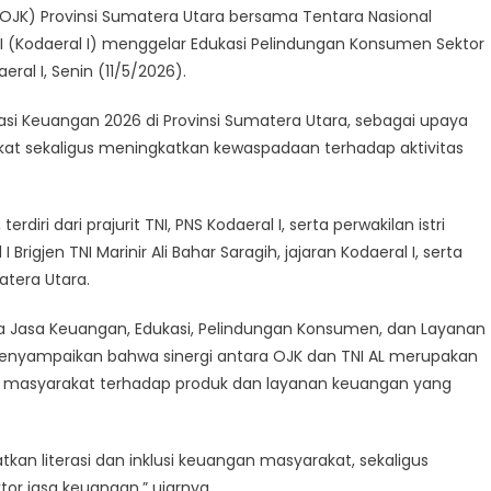
OJK) Provinsi Sumatera Utara bersama Tentara Nasional
I (Kodaeral I) menggelar Edukasi Pelindungan Konsumen Sektor
ral I, Senin (11/5/2026).
erasi Keuangan 2026 di Provinsi Sumatera Utara, sebagai upaya
kat sekaligus meningkatkan kewaspadaan terhadap aktivitas
iri dari prajurit TNI, PNS Kodaeral I, serta perwakilan istri
 Brigjen TNI Marinir Ali Bahar Saragih, jajaran Kodaeral I, serta
atera Utara.
ha Jasa Keuangan, Edukasi, Pelindungan Konsumen, dan Layanan
menyampaikan bahwa sinergi antara OJK dan TNI AL merupakan
masyarakat terhadap produk dan layanan keuangan yang
kan literasi dan inklusi keuangan masyarakat, sekaligus
r jasa keuangan,” ujarnya.