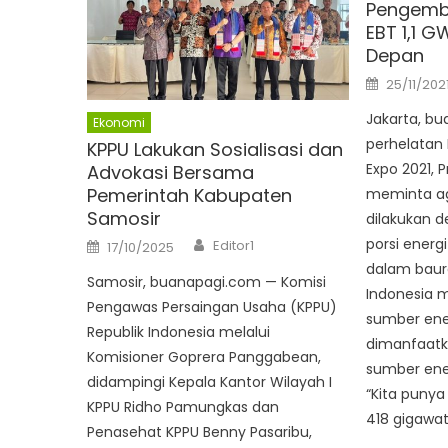
Pengemb
EBT 1,1 G
Depan
Posted
25/11/202
on
Jakarta, b
Ekonomi
perhelatan
KPPU Lakukan Sosialisasi dan
Expo 2021, 
Advokasi Bersama
Pemerintah Kabupaten
meminta aga
Samosir
dilakukan 
Author
Posted
porsi energ
Editor1
17/10/2025
on
dalam baura
Samosir, buanapagi.com — Komisi
Indonesia m
Pengawas Persaingan Usaha (KPPU)
sumber ener
Republik Indonesia melalui
dimanfaatk
Komisioner Goprera Panggabean,
sumber ener
didampingi Kepala Kantor Wilayah I
“Kita punya
KPPU Ridho Pamungkas dan
418 gigawat
Penasehat KPPU Benny Pasaribu,