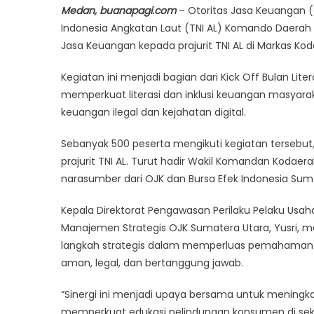
Medan, buanapagi.com
– Otoritas Jasa Keuangan (
Indonesia Angkatan Laut (TNI AL) Komando Daerah 
Jasa Keuangan kepada prajurit TNI AL di Markas Kodae
Kegiatan ini menjadi bagian dari Kick Off Bulan Lit
memperkuat literasi dan inklusi keuangan masyara
keuangan ilegal dan kejahatan digital.
Sebanyak 500 peserta mengikuti kegiatan tersebut, terd
prajurit TNI AL. Turut hadir Wakil Komandan Kodaeral I
narasumber dari OJK dan Bursa Efek Indonesia Sum
Kepala Direktorat Pengawasan Perilaku Pelaku Usa
Manajemen Strategis OJK Sumatera Utara, Yusri, 
langkah strategis dalam memperluas pemahaman 
aman, legal, dan bertanggung jawab.
“Sinergi ini menjadi upaya bersama untuk meningkat
memperkuat edukasi pelindungan konsumen di sekto