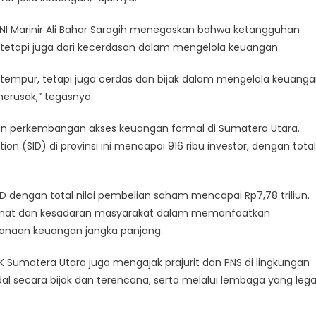
TNI Marinir Ali Bahar Saragih menegaskan bahwa ketangguhan
, tetapi juga dari kecerdasan dalam mengelola keuangan.
 tempur, tetapi juga cerdas dan bijak dalam mengelola keuang
merusak,” tegasnya.
n perkembangan akses keuangan formal di Sumatera Utara.
ion (SID) di provinsi ini mencapai 916 ribu investor, dengan total
ID dengan total nilai pembelian saham mencapai Rp7,78 triliun.
minat dan kesadaran masyarakat dalam memanfaatkan
canaan keuangan jangka panjang.
OJK Sumatera Utara juga mengajak prajurit dan PNS di lingkungan
al secara bijak dan terencana, serta melalui lembaga yang lega