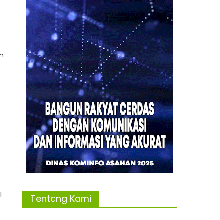
an
l
Tentang Kami