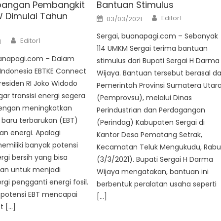
angan Pembangkit
Bantuan Stimulus
W Dimulai Tahun
Author
Posted
Editor1
03/03/2021
on
Sergai, buanapagi.com – Sebanyak
Author
Editor1
1
114 UMKM Sergai terima bantuan
uanapagi.com – Dalam
stimulus dari Bupati Sergai H Darma
 Indonesia EBTKE Connect
Wijaya. Bantuan tersebut berasal da
Presiden RI Joko Widodo
Pemerintah Provinsi Sumatera Utar
r transisi energi segera
(Pemprovsu), melalui Dinas
dengan meningkatkan
Perindustrian dan Perdagangan
i baru terbarukan (EBT)
(Perindag) Kabupaten Sergai di
n energi. Apalagi
Kantor Desa Pematang Setrak,
emiliki banyak potensi
Kecamatan Teluk Mengukudu, Rab
gi bersih yang bisa
(3/3/2021). Bupati Sergai H Darma
an untuk menjadi
Wijaya mengatakan, bantuan ini
gi pengganti energi fosil.
berbentuk peralatan usaha seperti
 potensi EBT mencapai
[…]
t […]