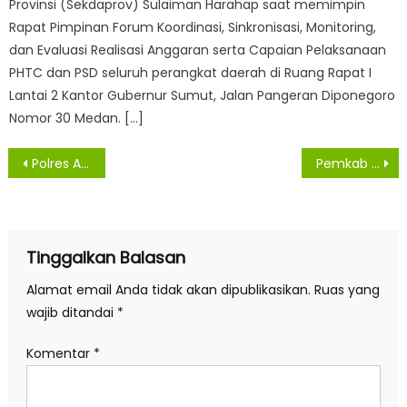
Provinsi (Sekdaprov) Sulaiman Harahap saat memimpin
Rapat Pimpinan Forum Koordinasi, Sinkronisasi, Monitoring,
dan Evaluasi Realisasi Anggaran serta Capaian Pelaksanaan
PHTC dan PSD seluruh perangkat daerah di Ruang Rapat I
Lantai 2 Kantor Gubernur Sumut, Jalan Pangeran Diponegoro
Nomor 30 Medan. […]
Navigasi
Polres Asahan Gagalkan Sabu 5 Kilogram dari Malaysia, Bupati Dorong Desa Bersinar Diaktifkan
Pemkab Asahan Pastikan Bantuan Pangan Tepat Sasaran bagi Ribuan Warga Bandar Pulau
pos
Tinggalkan Balasan
Alamat email Anda tidak akan dipublikasikan.
Ruas yang
wajib ditandai
*
Komentar
*