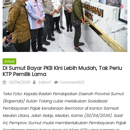
Artikel
Di Sumut Bayar PKB Kini Lebih Mudah, Tak Perlu
KTP Pemilik Lama
Posted
Author
30/04/2026
Editor1
Comment(0)
on
Teks Foto: Kepala Badan Pendapatan Daerah Provinsi Sumut
(Bapenda) Sutan Tolang Lubis melakukan Sosialisasi
Pembayaran Pajak Kendaraan Bermotor di Kantor Samsat
Medan Utara, Jalan Sekip, Medan, Kamis (30/04/2026). Saat
ini, Pemprov Sumut mulai memberlakukan Pembayaran Pajak
Kendaraan tanpa harus menunjukkan KTP yang namanya