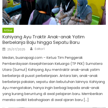
Artikel
Kahiyang Ayu Traktir Anak-anak Yatim
Berbelanja Baju hingga Sepatu Baru
Author
Posted
Editor1
25/07/2025
on
Medan, buanapagi.com – Ketua Tim Penggerak
Pemberdayaan Kesejahteraan Keluarga (TP PKK) Sumatera
Utara (Sumut) Kahiyang Ayu mentraktir anak-anak yatim
berbelanja di pusat perbelanjaan. Antara lain, anak-anak
berbelanja pakaian, sepatu dan kebutuhan lainnya. Kahiyang
Ayu mengatakan, hanya ingin berbagi kepada anak-anak
yang kurang beruntung di awal pelajaran baru. Memberikan
mereka sedikit kebahagiaan di awal ajaran baru […]