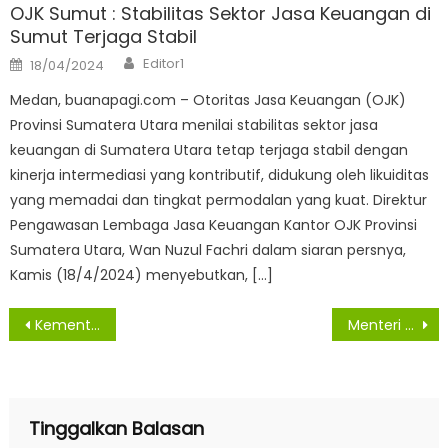
OJK Sumut : Stabilitas Sektor Jasa Keuangan di
Sumut Terjaga Stabil
Author
Posted
Editor1
18/04/2024
on
Medan, buanapagi.com – Otoritas Jasa Keuangan (OJK)
Provinsi Sumatera Utara menilai stabilitas sektor jasa
keuangan di Sumatera Utara tetap terjaga stabil dengan
kinerja intermediasi yang kontributif, didukung oleh likuiditas
yang memadai dan tingkat permodalan yang kuat. Direktur
Pengawasan Lembaga Jasa Keuangan Kantor OJK Provinsi
Sumatera Utara, Wan Nuzul Fachri dalam siaran persnya,
Kamis (18/4/2024) menyebutkan, […]
Navigasi
Kementerian ATR/BPN Dukung Program Ketahanan Energi Lewat Penyediaan Lahan dan Tata Ruang
Menteri ATR/Kepala BPN Nusron Wahid Didampingi Dirjen PPTR Lampri Hadiri Rapat Koordinasi Tingkat Menteri
pos
Tinggalkan Balasan