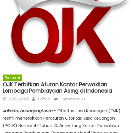
Ekonomi
OJK Terbitkan Aturan Kantor Perwakilan
Lembaga Pembiayaan Asing di Indonesia
Posted
Author
12/03/2026
Editor1
Comment(0)
on
Jakarta, buanapagi.com
– Otoritas Jasa Keuangan (OJK)
resmi menerbitkan Peraturan Otoritas Jasa Keuangan
(POJK) Nomor 41 Tahun 2025 tentang Kantor Perwakilan
Lembaga Pembiayaan, Perusahaan Modal Ventura, dan