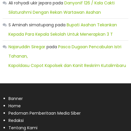
Ali rohyadi ukir jepara
pada
Danyonif 126 / Kala Cakti
Silaturahmi Dengan Rekan Wartawan Asahan
S Aminah simatupang
pada
Bupati Asahan Tekankan
Kepada Para Kepala Sekolah Untuk Menerapkan 3 T
Najaruddin Siregar
pada
Pasca Dugaan Pencabulan Istri
Tahanan,
Kapoldasu Copot Kapolsek dan Kanit Reskrim Kutalimbaru
Banner
Home
Pedoman Pemberitaan Media Siber
Redaksi
Tentang Kami