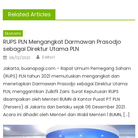
Related Articles
Ekonomi
RUPS PLN Mengangkat Darmawan Prasodjo
sebagai Direktur Utama PLN
Author
Posted
Editor1
06/12/2021
on
Jakarta, buanapagi.com – Rapat Umum Pemegang Saham
(RUPS) PLN tahun 2021 memutuskan mengangkat dan
menetapkan Darmawan Prasodjo sebagai Direktur Utama
PLN, menggantikan Zulkifli Zaini. Surat Keputusan RUPS
disampaikan oleh Menteri BUMN di Kantor Pusat PT PLN
(Persero) di Jakarta dan berlaku sejak 06 Desember 2021.
Acara ini dihadiri oleh Menteri dan Wakil Menteri 1 BUMN, […]