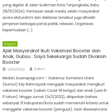
yang digelar di Jalan Sudirman Kota Tanjungbalai, Rabu
(16/10/2024). Pantauan awak media, selain masyarakat
acara silaturahmi dan deklarasi tersebut juga dihadiri
pimpinan berbagai partai politik, relawan, Organisasi
Kepemudaan […]
Ragam
Ajak Masyarakat Ikuti Vaksinasi Booster dan
Anak, Gubsu : Saya Sekeluarga Sudah Divaksin
Booster
Author
Posted
Editor1
14/01/2022
on
Medan, buanapagi.com – Gubernur Sumatera Utara
(Sumut) Edy Rahmayadi mengajak masyarakat mengikuti
vaksinasi booster (vaksin Covid-19 ketiga) dan anak (usia 6-
11 tahun). Hingga Jumat (14/1/2022), dilaporkan bahwa
sebanyak 31 kabupaten/kota sudah memenuhi kriteria untuk
menggelar vaksinasi booster (penguat). Saat diwawancarai