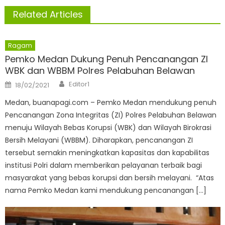
Related Articles
Ragam
Pemko Medan Dukung Penuh Pencanangan ZI
WBK dan WBBM Polres Pelabuhan Belawan
Author
Posted
Editor1
18/02/2021
on
Medan, buanapagi.com – Pemko Medan mendukung penuh
Pencanangan Zona Integritas (ZI) Polres Pelabuhan Belawan
menuju Wilayah Bebas Korupsi (WBK) dan Wilayah Birokrasi
Bersih Melayani (WBBM). Diharapkan, pencanangan ZI
tersebut semakin meningkatkan kapasitas dan kapabilitas
institusi Polri dalam memberikan pelayanan terbaik bagi
masyarakat yang bebas korupsi dan bersih melayani. “Atas
nama Pemko Medan kami mendukung pencanangan […]