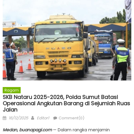
Ragam
SKB Nataru 2025-2026, Polda Sumut Batasi
Operasional Angkutan Barang di Sejumlah Ruas
Jalan
Posted
Author
16/12/2025
Editor1
Comment(0)
on
Medan, buanapagi.com
— Dalam rangka menjamin