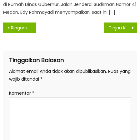
di Rumah Dinas Gubernur, Jalan Jenderal Sudirman Nomor 41
Medan, Edy Rahmayadi menyampaikan, saat ini […]
Navigasi
Ringankan Luka Pascabencana, Polda Sumut Salurkan Bantuan Mabes Polri ke Aceh Tamiang
Tinjau Kantor Pertanahan Kota Cirebon, Wamen Ossy Pastikan Layanan Pertanahan Berjalan Optimal
pos
Tinggalkan Balasan
Alamat email Anda tidak akan dipublikasikan.
Ruas yang
wajib ditandai
*
Komentar
*