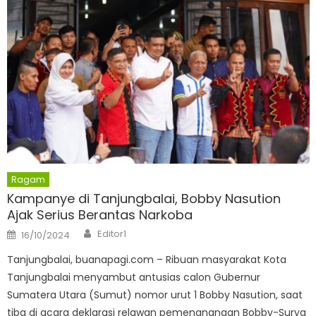
Ragam
Kampanye di Tanjungbalai, Bobby Nasution
Ajak Serius Berantas Narkoba
Author
Posted
Editor1
16/10/2024
on
Tanjungbalai, buanapagi.com – Ribuan masyarakat Kota
Tanjungbalai menyambut antusias calon Gubernur
Sumatera Utara (Sumut) nomor urut 1 Bobby Nasution, saat
tiba di acara deklarasi relawan pemenanangan Bobby-Surya