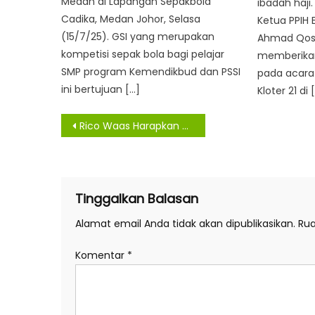
Medan di Lapangan Sepakbola
ibadah haji
Cadika, Medan Johor, Selasa
Ketua PPIH 
(15/7/25). GSI yang merupakan
Ahmad Qosb
kompetisi sepak bola bagi pelajar
memberikan
SMP program Kemendikbud dan PSSI
pada acara
ini bertujuan […]
Kloter 21 di 
Navigasi
Rico Waas Harapkan BKMT Berperan Dalam Memperkuat Majelis Taklim Lainnya
pos
Tinggalkan Balasan
Alamat email Anda tidak akan dipublikasikan.
Rua
Komentar
*