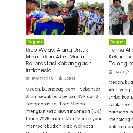
Ragam
Ragam
Rico Waas: Ajang Untuk
Tamu All
Melahirkan Atlet Muda
Kekompak
Berprestasi Kebanggaan
Tolong 
Indonesia
Posted
04/06/2
on
Author
Posted
Editor1
15/07/2025
on
Medan, bu
Medan, buanapagi.com – Sebanyak
Allah yang 
21 tim sepak bola pelajar SMP dari 21
Embarkasi 
Kecamatan se- Kota Medan
selalu men
mengikut Gala Siswa Indonesia (GSI)
harmonis da
tahun 2025 tingkat Kota Medan yang
menolong a
memperebutkan piala Wali Kota
dalam menj