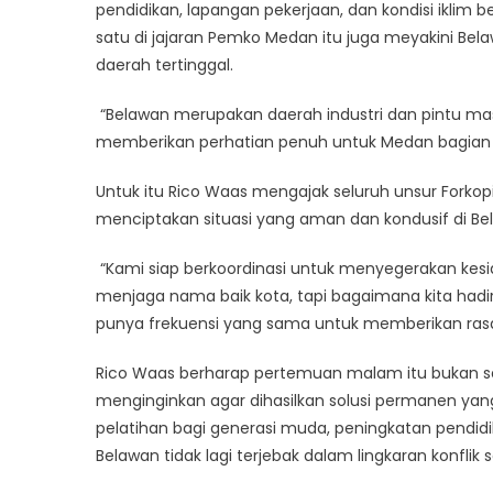
pendidikan, lapangan pekerjaan, dan kondisi iklim b
satu di jajaran Pemko Medan itu juga meyakini Bel
daerah tertinggal.
“Belawan merupakan daerah industri dan pintu mas
memberikan perhatian penuh untuk Medan bagian ut
Untuk itu Rico Waas mengajak seluruh unsur Fork
menciptakan situasi yang aman dan kondusif di Be
“Kami siap berkoordinasi untuk menyegerakan kesia
menjaga nama baik kota, tapi bagaimana kita hadi
punya frekuensi yang sama untuk memberikan ras
Rico Waas berharap pertemuan malam itu bukan se
menginginkan agar dihasilkan solusi permanen ya
pelatihan bagi generasi muda, peningkatan pendi
Belawan tidak lagi terjebak dalam lingkaran konflik so