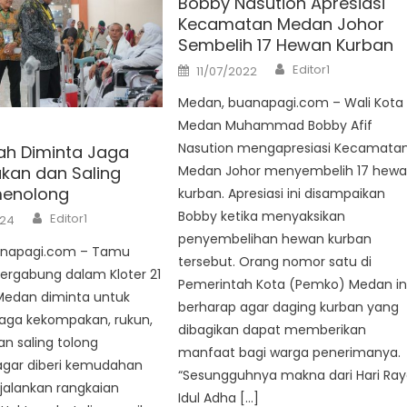
Bobby Nasution Apresiasi
Kecamatan Medan Johor
Sembelih 17 Hewan Kurban
Author
Posted
Editor1
11/07/2022
on
Medan, buanapagi.com – Wali Kota
Medan Muhammad Bobby Afif
Nasution mengapresiasi Kecamata
ah Diminta Jaga
an dan Saling
Medan Johor menyembelih 17 hew
menolong
kurban. Apresiasi ini disampaikan
Author
Bobby ketika menyaksikan
Editor1
024
penyembelihan hewan kurban
anapagi.com – Tamu
tersebut. Orang nomor satu di
tergabung dalam Kloter 21
Pemerintah Kota (Pemko) Medan in
Medan diminta untuk
berharap agar daging kurban yang
jaga kekompakan, rukun,
dibagikan dapat memberikan
n saling tolong
manfaat bagi warga penerimanya.
gar diberi kemudahan
“Sesungguhnya makna dari Hari Ra
alankan rangkaian
Idul Adha […]