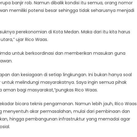
erupa banjir rob. Namun dibalik kondisi itu semua, orang nomor
awan memiliki potensi besar sehingga tidak seharusnya menjadi
uknya perekonomian di Kota Medan. Maka dari itu kita harus
ara,” ujar Rico Waas.
opimda untuk berkoordinasi dan memberikan masukan guna
lawan.
pan dan kesiagaan di setiap lingkungan. Ini bukan hanya soal
r untuk melindungi masyarakatnya. Saya ingin semua pihak
a aman bagi masyarakat,”pungkas Rico Waas.
kadar bicara teknis pengamanan. Namun lebih jauh, Rico Waas
ng menyentuh akar permasalahan, mulai dari pembinaan dan
dikan, hingga pembangunan infrastruktur yang memadai agar
sial.