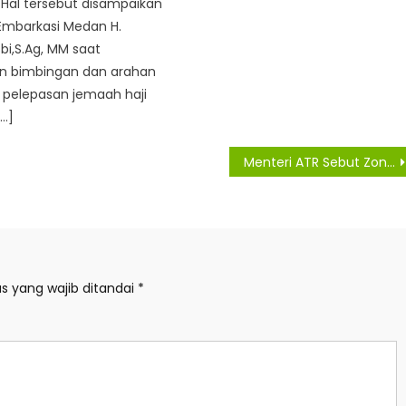
. Hal tersebut disampaikan
Embarkasi Medan H.
i,S.Ag, MM saat
 bimbingan dan arahan
 pelepasan jemaah haji
[…]
Menteri ATR Sebut Zona Nilai Tanah Tingkatkan Kontribusi PNBP Nasional
s yang wajib ditandai
*