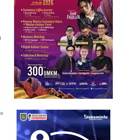
,
n
)
co