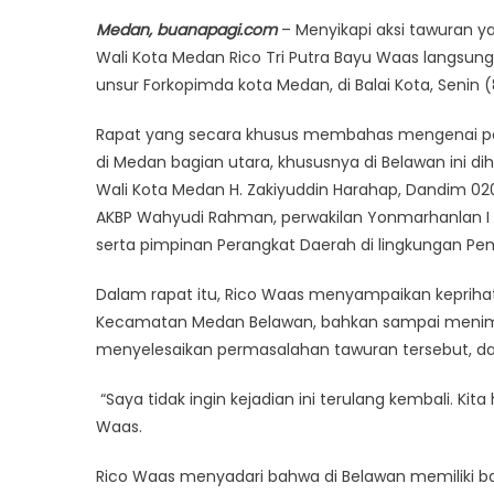
on
Medan, buanapagi.com
– Menyikapi aksi tawuran y
Wali Kota Medan Rico Tri Putra Bayu Waas langs
unsur Forkopimda kota Medan, di Balai Kota, Senin 
Rapat yang secara khusus membahas mengenai p
di Medan bagian utara, khususnya di Belawan ini d
Wali Kota Medan H. Zakiyuddin Harahap, Dandim 0201
AKBP Wahyudi Rahman, perwakilan Yonmarhanlan I 
serta pimpinan Perangkat Daerah di lingkungan P
Dalam rapat itu, Rico Waas menyampaikan keprihati
Kecamatan Medan Belawan, bahkan sampai menimbuk
menyelesaikan permasalahan tawuran tersebut, d
“Saya tidak ingin kejadian ini terulang kembali. Kit
Waas.
Rico Waas menyadari bahwa di Belawan memiliki b