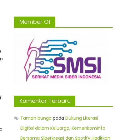
Member Of
n
an
i
Komentar Terbaru
Taman bunga
pada
Dukung Literasi
Digital dalam Keluarga, Kemenkominfo
ya
Bersama Siberkreasi dan Spotify Hadirkan