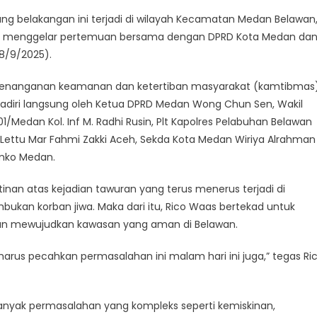
ang belakangan ini terjadi di wilayah Kecamatan Medan Belawan
ung menggelar pertemuan bersama dengan DPRD Kota Medan da
(8/9/2025).
enanganan keamanan dan ketertiban masyarakat (kamtibmas
ihadiri langsung oleh Ketua DPRD Medan Wong Chun Sen, Wakil
/Medan Kol. Inf M. Radhi Rusin, Plt Kapolres Pelabuhan Belawan
Lettu Mar Fahmi Zakki Aceh, Sekda Kota Medan Wiriya Alrahman
emko Medan.
nan atas kejadian tawuran yang terus menerus terjadi di
an korban jiwa. Maka dari itu, Rico Waas bertekad untuk
an mewujudkan kawasan yang aman di Belawan.
a harus pecahkan permasalahan ini malam hari ini juga,” tegas Ri
anyak permasalahan yang kompleks seperti kemiskinan,