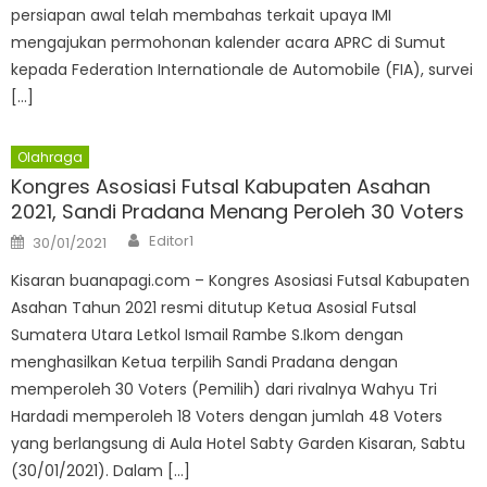
persiapan awal telah membahas terkait upaya IMI
mengajukan permohonan kalender acara APRC di Sumut
kepada Federation Internationale de Automobile (FIA), survei
[…]
Olahraga
Kongres Asosiasi Futsal Kabupaten Asahan
2021, Sandi Pradana Menang Peroleh 30 Voters
Author
Posted
Editor1
30/01/2021
on
Kisaran buanapagi.com – Kongres Asosiasi Futsal Kabupaten
Asahan Tahun 2021 resmi ditutup Ketua Asosial Futsal
Sumatera Utara Letkol Ismail Rambe S.Ikom dengan
menghasilkan Ketua terpilih Sandi Pradana dengan
memperoleh 30 Voters (Pemilih) dari rivalnya Wahyu Tri
Hardadi memperoleh 18 Voters dengan jumlah 48 Voters
yang berlangsung di Aula Hotel Sabty Garden Kisaran, Sabtu
(30/01/2021). Dalam […]