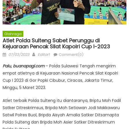
Olahraga
Atlet Polda Sulteng Sabet Perunggu di
Kejuaraan Pencak Silat Kapolri Cup I-2023
Posted
Author
07/03/2023
Editor1
Comment(0)
on
Palu, buanapagi.com
– Polda Sulawesi Tengah mengirim
empat atletnya di Kejuaraan Nasional Pencak Silat Kapolri
Cup I 2023 di Gor Popki Cibubur, Ciracas, Jakarta Timur,
Minggu, 5 Maret 2023.
Atlet terbaik Polda Sulteng itu diantaranya, Briptu Moh Fadil
Satker Ditreskrimsus, Bripda Moh Setiawan Jodi Makkawaru
Satwil Polres Buol, Bripda Aisyah Amalia Satker Ditsamapta
Polda Sulteng dan Bripda Moh Asier Satker Ditreskrimum