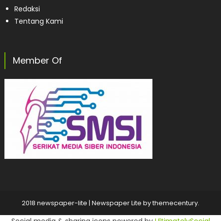
Redaksi
Tentang Kami
Member Of
2018 newspaper-lite
|
Newspaper Lite by
themecentury
.
Social media & sharing icons powered by
UltimatelySocial