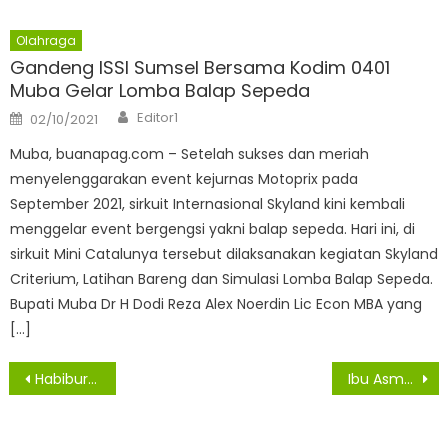
Olahraga
Gandeng ISSI Sumsel Bersama Kodim 0401
Muba Gelar Lomba Balap Sepeda
Author
Posted
Editor1
02/10/2021
on
Muba, buanapag.com – Setelah sukses dan meriah
menyelenggarakan event kejurnas Motoprix pada
September 2021, sirkuit Internasional Skyland kini kembali
menggelar event bergengsi yakni balap sepeda. Hari ini, di
sirkuit Mini Catalunya tersebut dilaksanakan kegiatan Skyland
Criterium, Latihan Bareng dan Simulasi Lomba Balap Sepeda.
Bupati Muba Dr H Dodi Reza Alex Noerdin Lic Econ MBA yang
[…]
Navigasi
Habiburrahman : Rumah yang Layak Huni Membuat Hidup Lebih Sehat
Ibu Asmah Sukses Jalani Usaha Berkat Ikuti Program Pemkab Asahan
pos