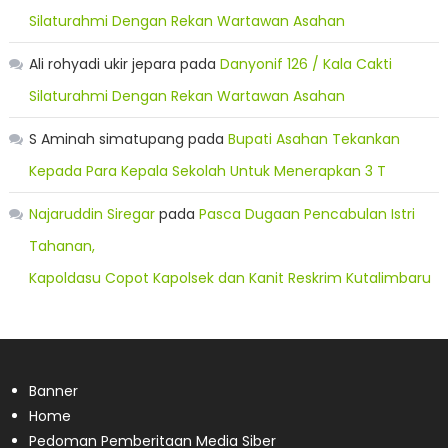
Silaturahmi Dengan Rekan Wartawan Asahan
Ali rohyadi ukir jepara
pada
Danyonif 126 / Kala Cakti
Silaturahmi Dengan Rekan Wartawan Asahan
S Aminah simatupang
pada
Bupati Asahan Tekankan
Kepada Para Kepala Sekolah Untuk Menerapkan 3 T
Najaruddin Siregar
pada
Pasca Dugaan Pencabulan Istri
Tahanan,
Kapoldasu Copot Kapolsek dan Kanit Reskrim Kutalimbaru
Banner
Home
Pedoman Pemberitaan Media Siber