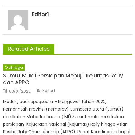
Editor1
Related Articles
Olahraga
Sumut Mulai Persiapan Menuju Kejurnas Rally
dan APRC
Author
Posted
Editor1
03/01/2022
on
Medan, buanapagi.com – Mengawali tahun 2022,
Pemerintah Provinsi (Pemprov) Sumatera Utara (Sumut)
dan Ikatan Motor Indonesia (IMI) Sumut mulai melakukan
persiapan Kejuaraan Nasional (Kejurnas) Rally hingga Asian
Pasific Rally Championship (APRC). Rapat Koordinasi sebagai