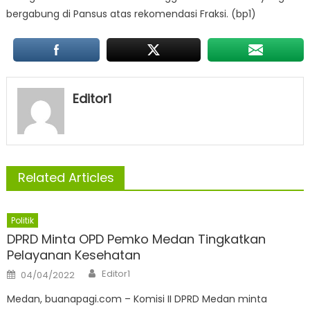
bergabung di Pansus atas rekomendasi Fraksi. (bp1)
Editor1
Related Articles
Politik
DPRD Minta OPD Pemko Medan Tingkatkan
Pelayanan Kesehatan
Author
Posted
Editor1
04/04/2022
on
Medan, buanapagi.com – Komisi II DPRD Medan minta