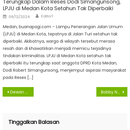
Terungkap Dalam Reses Dodi Simangunsong,
LPJU di Medan Kota Setahun Tak Diperbaiki
Author
Posted
Editor1
09/12/2024
on
Medan, buanapagi.com – Lampu Penerangan Jalan Umum
(LPJU) di Medan Kota, tepatnya di Jalan Turi setahun tak
diperbaiki. Akibatnya, warga di wilayah tersebut merasa
resah dan di khawatirkan menjadi memicu terjadinya
tindakan kriminalitas. LPJU di Medan Kota setahun tak
diperbaiki itu terungkap saat anggota DPRD Kota Medan,
Dodi Robert Simangunsong, menjemput aspirasi masyarakat
pada Reses […]
Navigasi
Dewan Nilai Adanya PBN Sangat Baik untuk Cegah Tawuran
Bobby Nasution Minta Pimpinan Perangkat Daerah Dukung BPK Lakukan Pemeriksaan Interim
pos
Tinggalkan Balasan