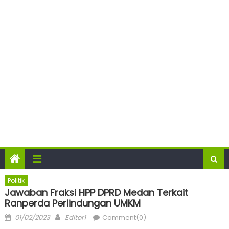
Politik
Jawaban Fraksi HPP DPRD Medan Terkait
Ranperda Perlindungan UMKM
Posted
Author
01/02/2023
Editor1
Comment(0)
on