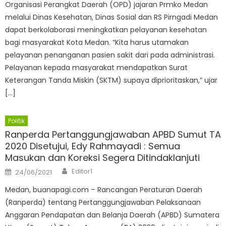
Organisasi Perangkat Daerah (OPD) jajaran Prmko Medan
melalui Dinas Kesehatan, Dinas Sosial dan RS Pirngadi Medan
dapat berkolaborasi meningkatkan pelayanan kesehatan
bagi masyarakat Kota Medan. “Kita harus utamakan
pelayanan penanganan pasien sakit dari pada administrasi.
Pelayanan kepada masyarakat mendapatkan Surat
Keterangan Tanda Miskin (SKTM) supaya diprioritaskan,” ujar
[…]
Politik
Ranperda Pertanggungjawaban APBD Sumut TA
2020 Disetujui, Edy Rahmayadi : Semua
Masukan dan Koreksi Segera Ditindaklanjuti
Author
Posted
Editor1
24/06/2021
on
Medan, buanapagi.com – Rancangan Peraturan Daerah
(Ranperda) tentang Pertanggungjawaban Pelaksanaan
Anggaran Pendapatan dan Belanja Daerah (APBD) Sumatera