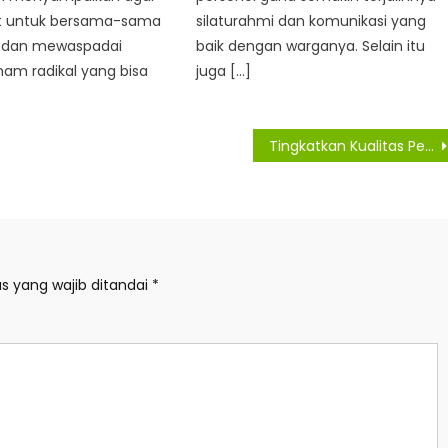
t untuk bersama-sama
silaturahmi dan komunikasi yang
 dan mewaspadai
baik dengan warganya. Selain itu
m radikal yang bisa
juga […]
Tingkatkan Kualitas Pelayanan, Ini Pesan Bupati Asahan Saat Meresmikan Sejumlah Fasilitas di RSUD HAMS Kisaran
s yang wajib ditandai
*