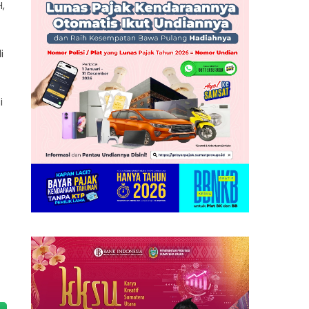
,
i
i