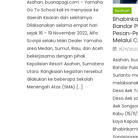
Asahan, buanapagi.com – Yamaha
Go To School kali ini menyasar ke
Asahan
daerah Kisaran dan sekitarnya.
Bhabinka
Bandar P
Dilaksanakan selama empat hari
Pesan-P
sejak 16 – 19 November 2022, Alfa
Melalui 
Scorpii selaku Main Dealer Yamaha
Posted
area Medan, Sumut, Riau, dan Aceh
15/11/202
on
bekerjasama dengan pihak
Asahan, bu
Kepolisian Resort Asahan, Sumatera
Bandar Pul
Utara. Rangkaian kegiatan tersebut
Surianto me
dilakukan ke beberapa Sekolah
melaksanak
Menengah Atas (SMA) […]
Desa Aek T
Desa Aek 
Aek Songso
Rabu (15/11
kaya Kapols
Bhabinkamt
Songsonga