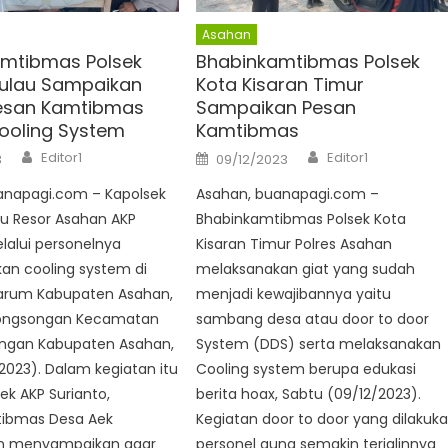
Asahan
mtibmas Polsek
Bhabinkamtibmas Polsek
ulau Sampaikan
Kota Kisaran Timur
esan Kamtibmas
Sampaikan Pesan
Cooling System
Kamtibmas
Author
Author
Posted
Editor1
Editor1
3
09/12/2023
on
anapagi.com – Kapolsek
Asahan, buanapagi.com –
au Resor Asahan AKP
Bhabinkamtibmas Polsek Kota
lalui personelnya
Kisaran Timur Polres Asahan
an cooling system di
melaksanakan giat yang sudah
arum Kabupaten Asahan,
menjadi kewajibannya yaitu
songsongan Kecamatan
sambang desa atau door to door
ngan Kabupaten Asahan,
System (DDS) serta melaksanakan
/2023). Dalam kegiatan itu
Cooling system berupa edukasi
ek AKP Surianto,
berita hoax, Sabtu (09/12/2023).
ibmas Desa Aek
Kegiatan door to door yang dilakuk
n menyampaikan agar
personel guna semakin terjalinnya