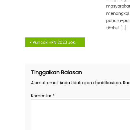
masyaraka
menangkal
paham-paha
timbul […]
Navigasi
Puncak HPN 2023 Jokowi dan Edy Rahmayadi Kompak Ingatkan Pers Bebas dan Bertanggung Jawab
pos
Tinggalkan Balasan
Alamat email Anda tidak akan dipublikasikan.
Rua
Komentar
*