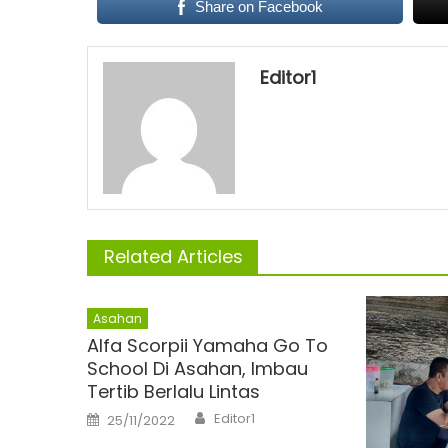
Share on Facebook
Editor1
Related Articles
Asahan
Alfa Scorpii Yamaha Go To
School Di Asahan, Imbau
Tertib Berlalu Lintas
Author
Posted
Editor1
25/11/2022
on