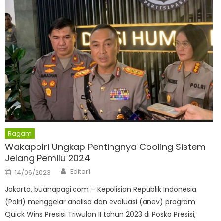
Ragam
Wakapolri Ungkap Pentingnya Cooling Sistem
Jelang Pemilu 2024
Author
Posted
Editor1
14/06/2023
on
Jakarta, buanapagi.com – Kepolisian Republik Indonesia
(Polri) menggelar analisa dan evaluasi (anev) program
Quick Wins Presisi Triwulan II tahun 2023 di Posko Presisi,