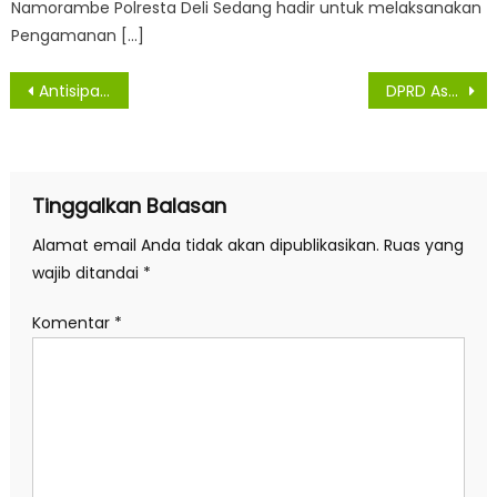
Namorambe Polresta Deli Sedang hadir untuk melaksanakan
Pengamanan […]
Navigasi
Antisipasi Tawuran Dan Geng Motor, Polsek Medan Timur GO To School
DPRD Asahan Gelar Sidang Pandangan Umum Fraksi Terhadap Ranperda RAPBD Asahan TA 2023
pos
Tinggalkan Balasan
Alamat email Anda tidak akan dipublikasikan.
Ruas yang
wajib ditandai
*
Komentar
*