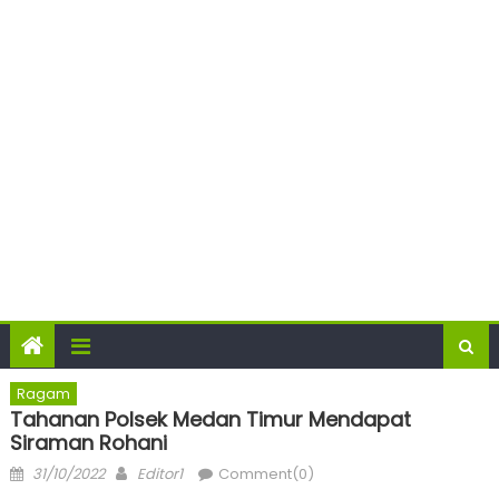
Ragam
Tahanan Polsek Medan Timur Mendapat
Siraman Rohani
Posted
Author
31/10/2022
Editor1
Comment(0)
on