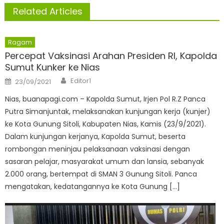
Related Articles
Ragam
Percepat Vaksinasi Arahan Presiden RI, Kapolda
Sumut Kunker ke Nias
Author
Posted
Editor1
23/09/2021
on
Nias, buanapagi.com – Kapolda Sumut, Irjen Pol R.Z Panca
Putra Simanjuntak, melaksanakan kunjungan kerja (kunjer)
ke Kota Gunung Sitoli, Kabupaten Nias, Kamis (23/9/2021).
Dalam kunjungan kerjanya, Kapolda Sumut, beserta
rombongan meninjau pelaksanaan vaksinasi dengan
sasaran pelajar, masyarakat umum dan lansia, sebanyak
2.000 orang, bertempat di SMAN 3 Gunung Sitoli. Panca
mengatakan, kedatangannya ke Kota Gunung […]