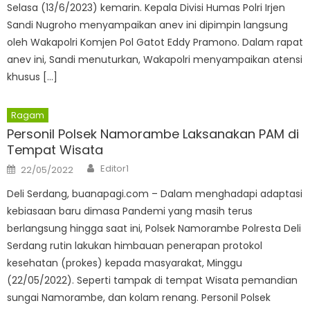
Selasa (13/6/2023) kemarin. Kepala Divisi Humas Polri Irjen
Sandi Nugroho menyampaikan anev ini dipimpin langsung
oleh Wakapolri Komjen Pol Gatot Eddy Pramono. Dalam rapat
anev ini, Sandi menuturkan, Wakapolri menyampaikan atensi
khusus […]
Ragam
Personil Polsek Namorambe Laksanakan PAM di
Tempat Wisata
Author
Posted
Editor1
22/05/2022
on
Deli Serdang, buanapagi.com – Dalam menghadapi adaptasi
kebiasaan baru dimasa Pandemi yang masih terus
berlangsung hingga saat ini, Polsek Namorambe Polresta Deli
Serdang rutin lakukan himbauan penerapan protokol
kesehatan (prokes) kepada masyarakat, Minggu
(22/05/2022). Seperti tampak di tempat Wisata pemandian
sungai Namorambe, dan kolam renang. Personil Polsek