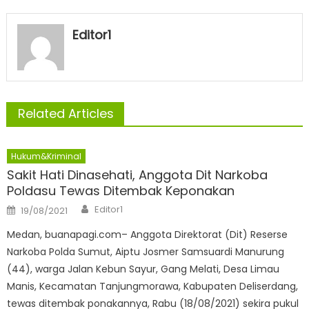
Editor1
Related Articles
Hukum&Kriminal
Sakit Hati Dinasehati, Anggota Dit Narkoba
Poldasu Tewas Ditembak Keponakan
Author
Posted
Editor1
19/08/2021
on
Medan, buanapagi.com– Anggota Direktorat (Dit) Reserse
Narkoba Polda Sumut, Aiptu Josmer Samsuardi Manurung
(44), warga Jalan Kebun Sayur, Gang Melati, Desa Limau
Manis, Kecamatan Tanjungmorawa, Kabupaten Deliserdang,
tewas ditembak ponakannya, Rabu (18/08/2021) sekira pukul