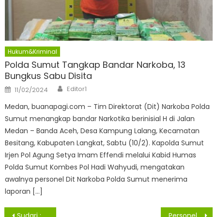
Hukum&Kriminal
Polda Sumut Tangkap Bandar Narkoba, 13
Bungkus Sabu Disita
Author
Posted
Editor1
11/02/2024
on
Medan, buanapagi.com – Tim Direktorat (Dit) Narkoba Polda
Sumut menangkap bandar Narkotika berinisial H di Jalan
Medan – Banda Aceh, Desa Kampung Lalang, Kecamatan
Besitang, Kabupaten Langkat, Sabtu (10/2). Kapolda Sumut
Irjen Pol Agung Setya Imam Effendi melalui Kabid Humas
Polda Sumut Kombes Pol Hadi Wahyudi, mengatakan
awalnya personel Dit Narkoba Polda Sumut menerima
laporan […]
Navigasi
Sudari : Masih Banyak Ditemukan di Medan Pernikahan Dibawah Umur
Personel Reskrim Polsek Medan Timur Tangkap Seorang Pelaku Jamret