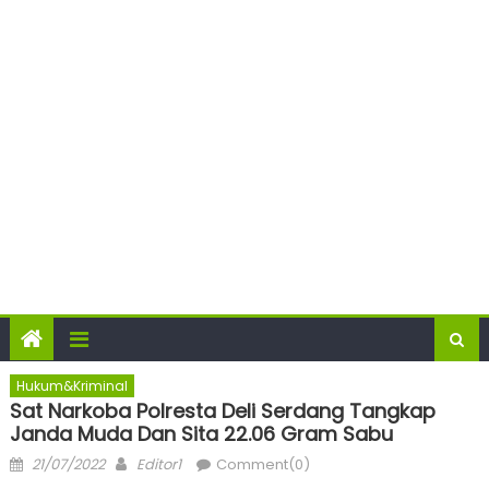
Hukum&Kriminal
Sat Narkoba Polresta Deli Serdang Tangkap
Janda Muda Dan Sita 22.06 Gram Sabu
Posted
Author
21/07/2022
Editor1
Comment(0)
on