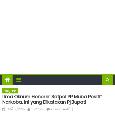
Ragam
Lima Oknum Honorer Satpol PP Muba Positif
Narkoba, Ini yang Dikatakan Pj.Bupati
Posted
Author
14/07/2022
Editor1
Comment(0)
on