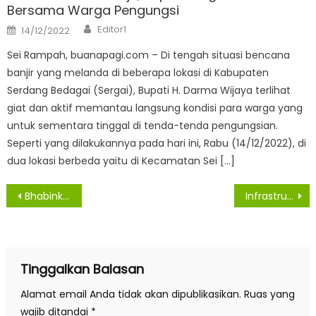
Bersama Warga Pengungsi
Author
Posted
Editor1
14/12/2022
on
Sei Rampah, buanapagi.com – Di tengah situasi bencana
banjir yang melanda di beberapa lokasi di Kabupaten
Serdang Bedagai (Sergai), Bupati H. Darma Wijaya terlihat
giat dan aktif memantau langsung kondisi para warga yang
untuk sementara tinggal di tenda-tenda pengungsian.
Seperti yang dilakukannya pada hari ini, Rabu (14/12/2022), di
dua lokasi berbeda yaitu di Kecamatan Sei […]
Navigasi
Bhabinkamtibmas Polres Simalungun Selesaikan Permasalahan Perkelahian Dengan Problem Solving
Infrastruktur dan Adaptasi Teknologi Jadi Faktor Pembangunan Pertanian Sergai
pos
Tinggalkan Balasan
Alamat email Anda tidak akan dipublikasikan.
Ruas yang
wajib ditandai
*