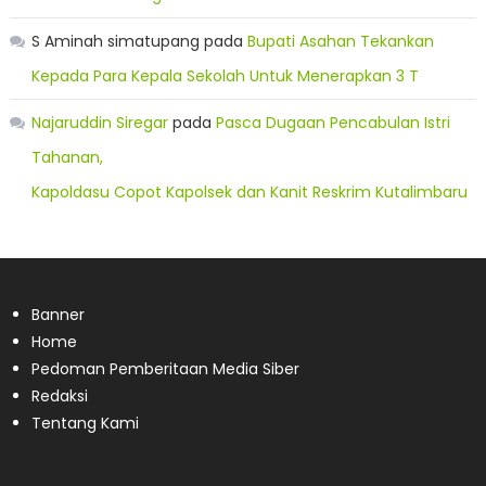
S Aminah simatupang
pada
Bupati Asahan Tekankan
Kepada Para Kepala Sekolah Untuk Menerapkan 3 T
Najaruddin Siregar
pada
Pasca Dugaan Pencabulan Istri
Tahanan,
Kapoldasu Copot Kapolsek dan Kanit Reskrim Kutalimbaru
Banner
Home
Pedoman Pemberitaan Media Siber
Redaksi
Tentang Kami