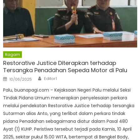
Ragam
Restorative Justice Diterapkan terhadap
Tersangka Penadahan Sepeda Motor di Palu
Author
Posted
Editor1
10/06/2025
on
Palu, buanapagi.com – Kejaksaan Negeri Palu melalui Seksi
Tindak Pidana Umum menerapkan penyelesaian perkara
melalui pendekatan Restorative Justice terhadap tersangka
Sutarman alias Anto, yang terlibat dalam perkara tindak
pidana Penadahan sebagaimana diatur dalam Pasal 480
Ayat (1) KUHP. Peristiwa tersebut terjadi pada Kamis, 10 April
2025, sekitar pukul 15.00 WITA, bertempat di Bengkel Body,