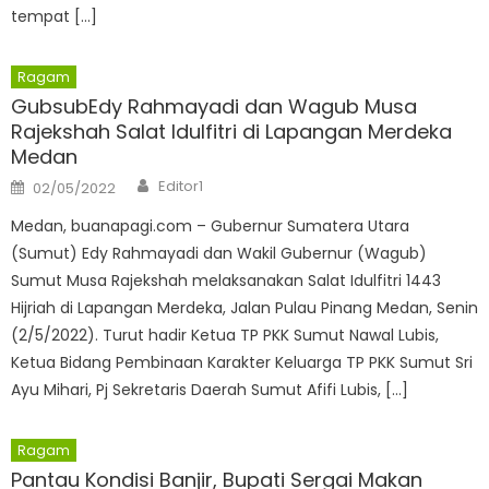
tempat […]
Ragam
GubsubEdy Rahmayadi dan Wagub Musa
Rajekshah Salat Idulfitri di Lapangan Merdeka
Medan
Author
Posted
Editor1
02/05/2022
on
Medan, buanapagi.com – Gubernur Sumatera Utara
(Sumut) Edy Rahmayadi dan Wakil Gubernur (Wagub)
Sumut Musa Rajekshah melaksanakan Salat Idulfitri 1443
Hijriah di Lapangan Merdeka, Jalan Pulau Pinang Medan, Senin
(2/5/2022). Turut hadir Ketua TP PKK Sumut Nawal Lubis,
Ketua Bidang Pembinaan Karakter Keluarga TP PKK Sumut Sri
Ayu Mihari, Pj Sekretaris Daerah Sumut Afifi Lubis, […]
Ragam
Pantau Kondisi Banjir, Bupati Sergai Makan