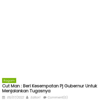
Ragam
Cut Man : Beri Kesempatan Pj Gubernur Untuk
Menjalankan Tugasnya
Posted
Author
05/07/2022
Editor1
Comment(0)
on