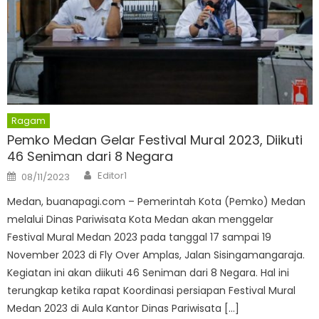
Ragam
Pemko Medan Gelar Festival Mural 2023, Diikuti
46 Seniman dari 8 Negara
Author
Posted
Editor1
08/11/2023
on
Medan, buanapagi.com – Pemerintah Kota (Pemko) Medan
melalui Dinas Pariwisata Kota Medan akan menggelar
Festival Mural Medan 2023 pada tanggal 17 sampai 19
November 2023 di Fly Over Amplas, Jalan Sisingamangaraja.
Kegiatan ini akan diikuti 46 Seniman dari 8 Negara. Hal ini
terungkap ketika rapat Koordinasi persiapan Festival Mural
Medan 2023 di Aula Kantor Dinas Pariwisata […]