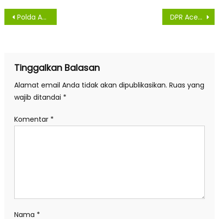
Navigasi
Polda Aceh Kerahkan 560 Personel Amankan Pelantikan PJ Gubernur
DPR Aceh Tak Permasalahkan PJ Gubernur Berasal dari Militer
pos
Tinggalkan Balasan
Alamat email Anda tidak akan dipublikasikan.
Ruas yang
wajib ditandai
*
Komentar
*
Nama
*