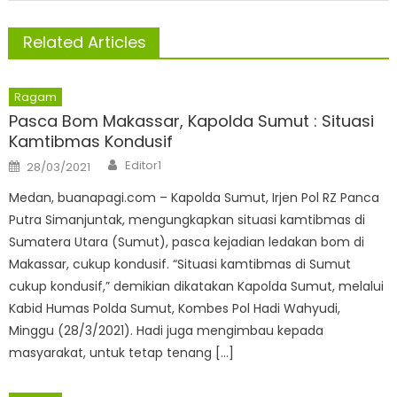
Related Articles
Ragam
Pasca Bom Makassar, Kapolda Sumut : Situasi
Kamtibmas Kondusif
Author
Posted
Editor1
28/03/2021
on
Medan, buanapagi.com – Kapolda Sumut, Irjen Pol RZ Panca
Putra Simanjuntak, mengungkapkan situasi kamtibmas di
Sumatera Utara (Sumut), pasca kejadian ledakan bom di
Makassar, cukup kondusif. “Situasi kamtibmas di Sumut
cukup kondusif,” demikian dikatakan Kapolda Sumut, melalui
Kabid Humas Polda Sumut, Kombes Pol Hadi Wahyudi,
Minggu (28/3/2021). Hadi juga mengimbau kepada
masyarakat, untuk tetap tenang […]