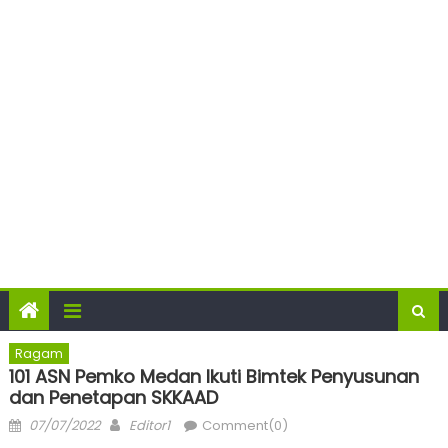
Ragam
101 ASN Pemko Medan Ikuti Bimtek Penyusunan
dan Penetapan SKKAAD
Posted
Author
07/07/2022
Editor1
Comment(0)
on