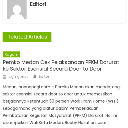
Editor1
Related Articles
Ragam
Pemko Medan Cek Pelaksanaan PPKM Darurat
ke Sektor Esensial Secara Door to Door
Author
Posted
Editor1
12/07/2021
on
Medan, buanapagi.com – Pemko Medan akan mendatangi
sektor esensial secara door to door untuk memastikan
berjalannya ketentuan 50 persen Work From Home (WFH)
sebagaimana yang diatur dalam Pemberlakuan
Pembatasan Kegiatan Masyarakat (PPKM) Darurat. Hal ini
disampaikan Wali Kota Medan, Bobby Nasution, usai