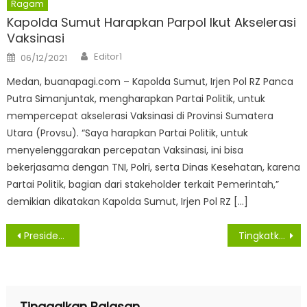
Ragam
Kapolda Sumut Harapkan Parpol Ikut Akselerasi
Vaksinasi
Author
Posted
Editor1
06/12/2021
on
Medan, buanapagi.com – Kapolda Sumut, Irjen Pol RZ Panca
Putra Simanjuntak, mengharapkan Partai Politik, untuk
mempercepat akselerasi Vaksinasi di Provinsi Sumatera
Utara (Provsu). “Saya harapkan Partai Politik, untuk
menyelenggarakan percepatan Vaksinasi, ini bisa
bekerjasama dengan TNI, Polri, serta Dinas Kesehatan, karena
Partai Politik, bagian dari stakeholder terkait Pemerintah,”
demikian dikatakan Kapolda Sumut, Irjen Pol RZ […]
Navigasi
Presiden Jokowi Letakkan Batu Pertama Revitalisasi Lapangan Merdeka
Tingkatkan Perlindungan Konsumen, OJK Perkuat Pengawasan Market Conduct
pos
Tinggalkan Balasan