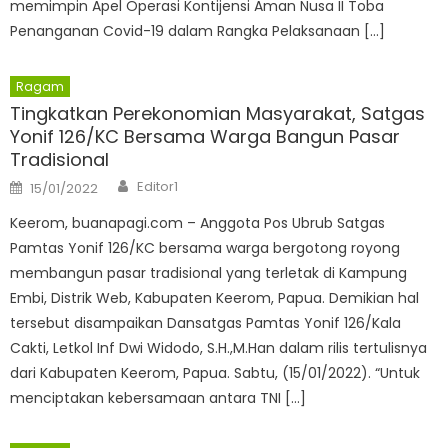
memimpin Apel Operasi Kontijensi Aman Nusa II Toba
Penanganan Covid-19 dalam Rangka Pelaksanaan […]
Ragam
Tingkatkan Perekonomian Masyarakat, Satgas
Yonif 126/KC Bersama Warga Bangun Pasar
Tradisional
Author
Posted
Editor1
15/01/2022
on
Keerom, buanapagi.com – Anggota Pos Ubrub Satgas
Pamtas Yonif 126/KC bersama warga bergotong royong
membangun pasar tradisional yang terletak di Kampung
Embi, Distrik Web, Kabupaten Keerom, Papua. Demikian hal
tersebut disampaikan Dansatgas Pamtas Yonif 126/Kala
Cakti, Letkol Inf Dwi Widodo, S.H.,M.Han dalam rilis tertulisnya
dari Kabupaten Keerom, Papua. Sabtu, (15/01/2022). “Untuk
menciptakan kebersamaan antara TNI […]