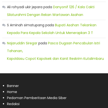
Ali rohyadi ukir jepara
pada
Danyonif 126 / Kala Cakti
Silaturahmi Dengan Rekan Wartawan Asahan
S Aminah simatupang
pada
Bupati Asahan Tekankan
Kepada Para Kepala Sekolah Untuk Menerapkan 3 T
Najaruddin Siregar
pada
Pasca Dugaan Pencabulan Istri
Tahanan,
Kapoldasu Copot Kapolsek dan Kanit Reskrim Kutalimbaru
Banner
Home
Pedoman Pemberitaan Media Siber
Redaksi