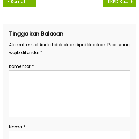
Navigasi
Sumut Fashion Week 2022 Dibuka, Gubsu Optimis Peragaan Busana Bisa Dongkrak Ekonomi
RKPD Kabupaten Sergai Fokuskan Pembangunan Infrastruktur Jalan
pos
Tinggalkan Balasan
Alamat email Anda tidak akan dipublikasikan.
Ruas yang
wajib ditandai
*
Komentar
*
Nama
*