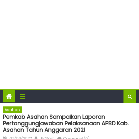
Asahan
Pemkab Asahan Sampaikan Laporan
Pertanggungjawaban Pelaksanaan APBD Kab.
Asahan Tahun Anggaran 2021
Posted
Author
07/06/2022
Editor1
Comment(0)