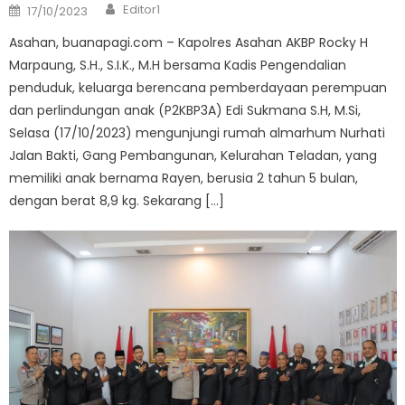
Author
Posted
Editor1
17/10/2023
on
Asahan, buanapagi.com – Kapolres Asahan AKBP Rocky H
Marpaung, S.H., S.I.K., M.H bersama Kadis Pengendalian
penduduk, keluarga berencana pemberdayaan perempuan
dan perlindungan anak (P2KBP3A) Edi Sukmana S.H, M.Si,
Selasa (17/10/2023) mengunjungi rumah almarhum Nurhati
Jalan Bakti, Gang Pembangunan, Kelurahan Teladan, yang
memiliki anak bernama Rayen, berusia 2 tahun 5 bulan,
dengan berat 8,9 kg. Sekarang […]