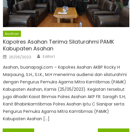
Asahan
Kapolres Asahan Terima Silaturahmi PAMK
Kabupaten Asahan
Author
Posted
Editor1
25/05/2023
on
Asahan, buanapagi.com – Kapolres Asahan AKBP Rocky H
Marpaung, S.H., S.I.K., M.H menerima audiensi dan silaturahmi
dengan Pengurus Pemuka Agama Mitra Kamtibmas (PAMK)
Kabupaten Asahan, Kamis (25/05/2023). Kegiatan tersebut
juga dihadiri Kasat Binmas Polres Asahan AKP FR. Saragih S.H,
Kanit Bhabinkamtibmas Polres Asahan Iptu C Sianipar serta
Pengurus Pemuka Agama Mitra Kamtibmas (PAMK)
Kabupaten Asahan […]