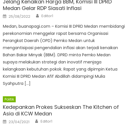
Jelang Kenaikan Harga BBM, Komisi III DPRD
Medan Gelar RDP Siasati Inflasi
Author
Posted
Editor1
25/08/2022
on
Medan, buanapagi.com – Komisi III DPRD Medan membidangi
perekonomian menggelar rapat bersama Organisasi
Perangkat Daerah (OPD) Pemko Medan untuk
mengantisipasi pengendalian inflasi akan terjadi kenaikan
Bahan Bakar Minyak (BBM). DPRD minta Pemko Medan
supaya melakukan strategi dan inovatif menjaga
kelangkaan kebutuhan pokok. Rapat yang dipimpin Ketua
Komisi III DPRD Medan Afif Abdillah didampingi Mulia
Syahputra […]
Politik
Kedepankan Prokes Sukseskan The Kitchen of
Asia di KCW Medan
Author
Posted
Editor1
23/04/2021
on