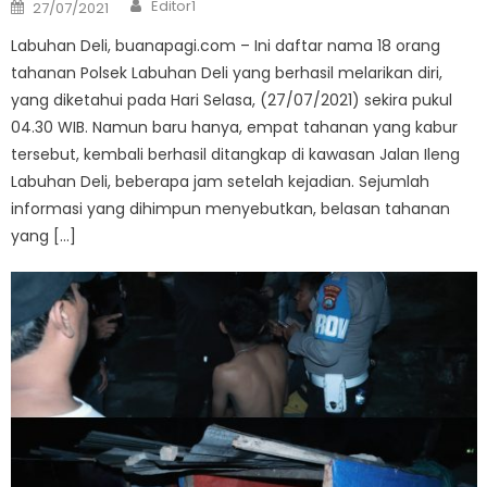
Author
Posted
Editor1
27/07/2021
on
Labuhan Deli, buanapagi.com – Ini daftar nama 18 orang
tahanan Polsek Labuhan Deli yang berhasil melarikan diri,
yang diketahui pada Hari Selasa, (27/07/2021) sekira pukul
04.30 WIB. Namun baru hanya, empat tahanan yang kabur
tersebut, kembali berhasil ditangkap di kawasan Jalan Ileng
Labuhan Deli, beberapa jam setelah kejadian. Sejumlah
informasi yang dihimpun menyebutkan, belasan tahanan
yang […]