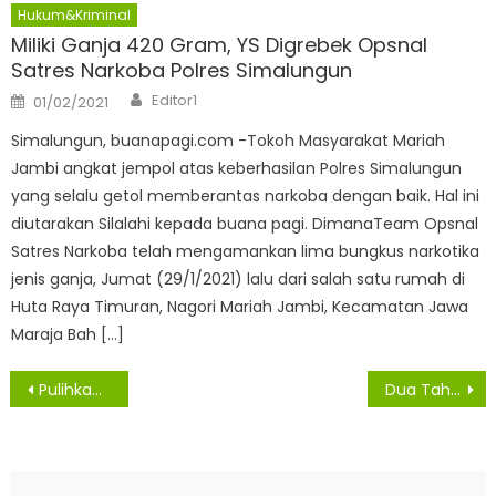
Hukum&Kriminal
Miliki Ganja 420 Gram, YS Digrebek Opsnal
Satres Narkoba Polres Simalungun
Author
Posted
Editor1
01/02/2021
on
Simalungun, buanapagi.com -Tokoh Masyarakat Mariah
Jambi angkat jempol atas keberhasilan Polres Simalungun
yang selalu getol memberantas narkoba dengan baik. Hal ini
diutarakan Silalahi kepada buana pagi. DimanaTeam Opsnal
Satres Narkoba telah mengamankan lima bungkus narkotika
jenis ganja, Jumat (29/1/2021) lalu dari salah satu rumah di
Huta Raya Timuran, Nagori Mariah Jambi, Kecamatan Jawa
Maraja Bah […]
Navigasi
Pulihkan Ekonomi Pasca Pandemi, ASN Pemkab Sergai Ikut Grebek Dahsyat
Dua Tahun Dilanda Covid-19, Peningkatan Kemiskinan di Sumut Bisa Diredam
pos