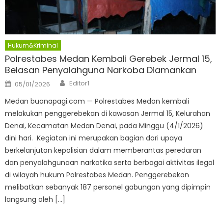
Hukum&Kriminal
Polrestabes Medan Kembali Gerebek Jermal 15,
Belasan Penyalahguna Narkoba Diamankan
Author
Posted
Editor1
05/01/2026
on
Medan buanapagi.com — Polrestabes Medan kembali
melakukan penggerebekan di kawasan Jermal 15, Kelurahan
Denai, Kecamatan Medan Denai, pada Minggu (4/1/2026)
dini hari. Kegiatan ini merupakan bagian dari upaya
berkelanjutan kepolisian dalam memberantas peredaran
dan penyalahgunaan narkotika serta berbagai aktivitas ilegal
di wilayah hukum Polrestabes Medan. Penggerebekan
melibatkan sebanyak 187 personel gabungan yang dipimpin
langsung oleh […]