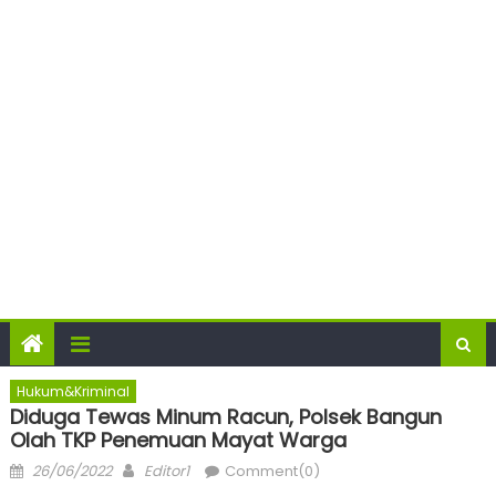
Hukum&Kriminal
Diduga Tewas Minum Racun, Polsek Bangun
Olah TKP Penemuan Mayat Warga
Posted
Author
26/06/2022
Editor1
Comment(0)
on