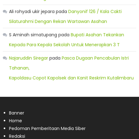
Ali rohyadi ukir jepara
pada
Danyonif 126 / Kala Cakti
Silaturahmi Dengan Rekan Wartawan Asahan
S Aminah simatupang
pada
Bupati Asahan Tekankan
Kepada Para Kepala Sekolah Untuk Menerapkan 3 T
Najaruddin Siregar
pada
Pasca Dugaan Pencabulan Istri
Tahanan,
Kapoldasu Copot Kapolsek dan Kanit Reskrim Kutalimbaru
Banner
Home
Pedoman Pemberitaan Media Siber
Redaksi