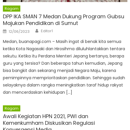
Ragam
DPP IKA SMAN 7 Medan Dukung Program Gubsu
Majukan Pendidikan di Sumut
Author
Posted
Editor1
12/06/2023
on
Medan, buanapagi.com – Masih ingat di benak kita semua
ketika Kota Nagasaki dan Hirosihma diluluhlantakkan tentara
sekutu. Ketika itu Perdana Menteri Jepang bertanya, berapa
guru yang tersisa? Dan beberapa tahun kemudian, Jepang
bisa bangkit dan sekarang menjadi Negara Maju, karena
pemimpinnya memprioritaskan pendidikan. Sehingga sudah
selayaknya dalam rangka meningkatkan taraf hidup rakyat
dan mencerdaskan kehidupan […]
Ragam
Awali Kegiatan HPN 2021, PWI dan
Kemenkumham Diskusikan Regulasi
Konvergensi Media