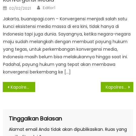
Author
Posted
Editor1
02/02/2021
on
Jakarta, buanapagi.com – Konvergensi menjadi salah satu
kunci eksistensi media massa di era kini, tidak hanya di
Indonesia tapi juga dunia. Sayangnya, ketika negara-negara
maju sudah melangkah dengan membuat payung hukum
yang tegas, untuk perkembangan konvergensi media,
Indonesia masih belum bisa melakukannya hingga saat ini.
Padahal, payung hukum yang tepat akan membawa
konvergensi berkembang ke […]
Navigasi
Kapolresta Deli Serdang Pimpin Tim Satgas Patroli Antisipasi Gangguan Kamtibmas
Kapolresta Deli Serdang Sambangi Warga Tak Mampu
pos
Tinggalkan Balasan
Alamat email Anda tidak akan dipublikasikan.
Ruas yang