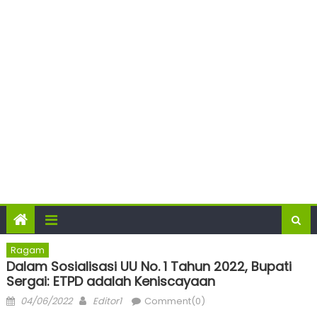
Ragam
Dalam Sosialisasi UU No. 1 Tahun 2022, Bupati
Sergai: ETPD adalah Keniscayaan
Posted
Author
04/06/2022
Editor1
Comment(0)
on