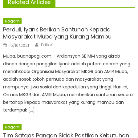
Related Articles
Ragam
Perduli, Iyank Berikan Santunan Kepada
Masyarakat Muba yang Kurang Mampu
Author
Posted
Editor1
15/10/2021
on
Muba, buanapagi.com – Ardiansyah SE MM yang akrab
disapa dengan panggilan Iyank adalah putera daerah yang
menahkodai Organisasi Masyarakat MKGR dan AMIR Muba,
adalah sosok tokoh pemuda dan masyarakat yang
mempunyai jiwa sosial dan kepedulian yang tinggi. Hari ini,
Ormas MKGR dan AMIR Muba, memberikan santunan secara
bertahap kepada masyarakat yang kurang mampu dan
terdampak […]
Ragam
Tim Satgas Pangan Sidak Pastikan Kebutuhan