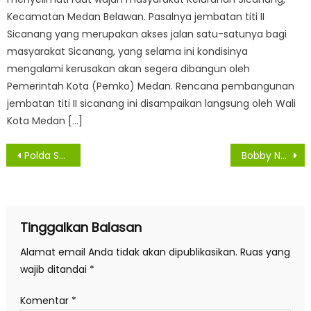
Kecamatan Medan Belawan. Pasalnya jembatan titi II
Sicanang yang merupakan akses jalan satu-satunya bagi
masyarakat Sicanang, yang selama ini kondisinya
mengalami kerusakan akan segera dibangun oleh
Pemerintah Kota (Pemko) Medan. Rencana pembangunan
jembatan titi II sicanang ini disampaikan langsung oleh Wali
Kota Medan […]
Navigasi
Polda Sumut Gelar Bakti Sosial Religi Beri Bantuan Ke Rumah Ibadah
Bobby Nasution : Semoga Semakin Jaya & Selalu Berada di Hati Rakyat
pos
Tinggalkan Balasan
Alamat email Anda tidak akan dipublikasikan.
Ruas yang
wajib ditandai
*
Komentar
*