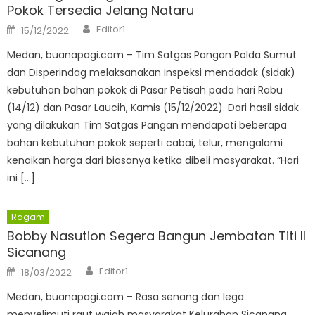
Pokok Tersedia Jelang Nataru
Author
Posted
Editor1
15/12/2022
on
Medan, buanapagi.com – Tim Satgas Pangan Polda Sumut
dan Disperindag melaksanakan inspeksi mendadak (sidak)
kebutuhan bahan pokok di Pasar Petisah pada hari Rabu
(14/12) dan Pasar Laucih, Kamis (15/12/2022). Dari hasil sidak
yang dilakukan Tim Satgas Pangan mendapati beberapa
bahan kebutuhan pokok seperti cabai, telur, mengalami
kenaikan harga dari biasanya ketika dibeli masyarakat. “Hari
ini […]
Ragam
Bobby Nasution Segera Bangun Jembatan Titi II
Sicanang
Author
Posted
Editor1
18/03/2022
on
Medan, buanapagi.com – Rasa senang dan lega
menyelimuti raut wajah masyarakat Kelurahan Sicanang,