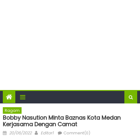
Ragam
Bobby Nasution Minta Baznas Kota Medan
Kerjasama Dengan Camat
Posted
Author
20/06/2022
Editor1
Comment(0)
on