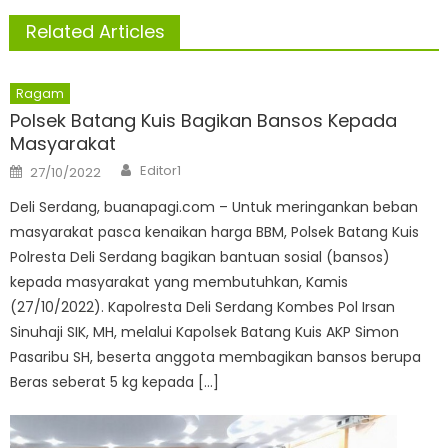
Related Articles
Ragam
Polsek Batang Kuis Bagikan Bansos Kepada
Masyarakat
Author
Posted
Editor1
27/10/2022
on
Deli Serdang, buanapagi.com – Untuk meringankan beban
masyarakat pasca kenaikan harga BBM, Polsek Batang Kuis
Polresta Deli Serdang bagikan bantuan sosial (bansos)
kepada masyarakat yang membutuhkan, Kamis
(27/10/2022). Kapolresta Deli Serdang Kombes Pol Irsan
Sinuhaji SIK, MH, melalui Kapolsek Batang Kuis AKP Simon
Pasaribu SH, beserta anggota membagikan bansos berupa
Beras seberat 5 kg kepada […]