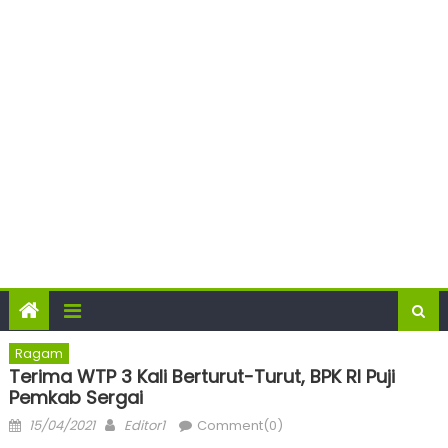
Ragam
Terima WTP 3 Kali Berturut-Turut, BPK RI Puji
Pemkab Sergai
Posted
Author
15/04/2021
Editor1
Comment(0)
on