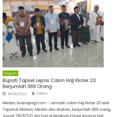
Ragam
Bupati Tapsel Lepas Calon Haji Kloter 23
Berjumlah 369 Orang
Author
Posted
Editor1
16/06/2023
on
Medan, buanapagi.com – Jamaah calon haji kloter 23 asal
Tapanuli Selatan, Medan dan Asahan, berjumlah 369 orang,
Jumat (16/6/23) dini hari di Madinatul Hujaj Asrama Haji