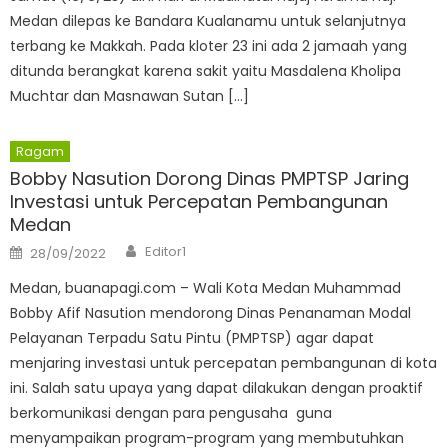
Medan dilepas ke Bandara Kualanamu untuk selanjutnya
terbang ke Makkah. Pada kloter 23 ini ada 2 jamaah yang
ditunda berangkat karena sakit yaitu Masdalena Kholipa
Muchtar dan Masnawan Sutan […]
Ragam
Bobby Nasution Dorong Dinas PMPTSP Jaring
Investasi untuk Percepatan Pembangunan
Medan
Author
Posted
Editor1
28/09/2022
on
Medan, buanapagi.com – Wali Kota Medan Muhammad
Bobby Afif Nasution mendorong Dinas Penanaman Modal
Pelayanan Terpadu Satu Pintu (PMPTSP) agar dapat
menjaring investasi untuk percepatan pembangunan di kota
ini. Salah satu upaya yang dapat dilakukan dengan proaktif
berkomunikasi dengan para pengusaha guna
menyampaikan program-program yang membutuhkan