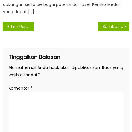
dukungan serta berbagai potensi dan aset Pemko Medan
yang dapat […]
Navigasi
Tim Rajawali Sabhara Polda Sumut Amankan 23 Remaja Yang Terlibat Tawuran
Sambut HUT ke-73, Kapolda Sumut Ziarah ke Taman Makam Pahlawan
pos
Tinggalkan Balasan
Alamat email Anda tidak akan dipublikasikan.
Ruas yang
wajib ditandai
*
Komentar
*