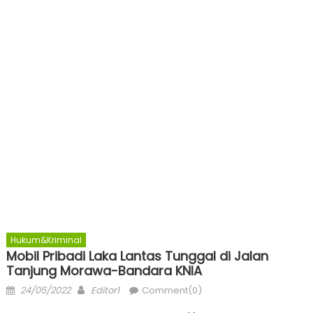
Hukum&Kriminal
Mobil Pribadi Laka Lantas Tunggal di Jalan
Tanjung Morawa-Bandara KNIA
Posted
Author
24/05/2022
Editor1
Comment(0)
on