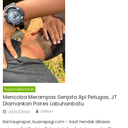
Hukum&Kriminal
Mencoba Merampas Senjata Api Petugas, JT
Diamankan Polres Labuhanbatu
Author
Posted
Editor1
20/07/2023
on
Rantauprapat, buanapagi.com – Saat hendak dibawa