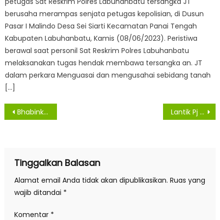
petugas Sat Reskrim Polres Labuhanbatu tersangka JT
berusaha merampas senjata petugas kepolisian, di Dusun
Pasar I Malindo Desa Sei Siarti Kecamatan Panai Tengah
Kabupaten Labuhanbatu, Kamis (08/06/2023). Peristiwa
berawal saat personil Sat Reskrim Polres Labuhanbatu
melaksanakan tugas hendak membawa tersangka an. JT
dalam perkara Menguasai dan mengusahai sebidang tanah
[…]
Navigasi
Bhabinkamtibmas Polsek Medan Baru Bersama 3 Pilar Kec. Polonia Laksanakan Problem Solving
Lantik Pj Walikota Tebingtinggi dan Bupati Tapteng, Gubernur Edy Rahmayadi Tekankan Tiga Hal Ini
pos
Tinggalkan Balasan
Alamat email Anda tidak akan dipublikasikan.
Ruas yang
wajib ditandai
*
Komentar
*