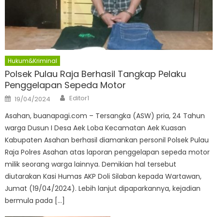
Hukum&Kriminal
Polsek Pulau Raja Berhasil Tangkap Pelaku
Penggelapan Sepeda Motor
Author
Posted
Editor1
19/04/2024
on
Asahan, buanapagi.com – Tersangka (ASW) pria, 24 Tahun
warga Dusun I Desa Aek Loba Kecamatan Aek Kuasan
Kabupaten Asahan berhasil diamankan personil Polsek Pulau
Raja Polres Asahan atas laporan penggelapan sepeda motor
milik seorang warga lainnya. Demikian hal tersebut
diutarakan Kasi Humas AKP Doli Silaban kepada Wartawan,
Jumat (19/04/2024). Lebih lanjut dipaparkannya, kejadian
bermula pada […]