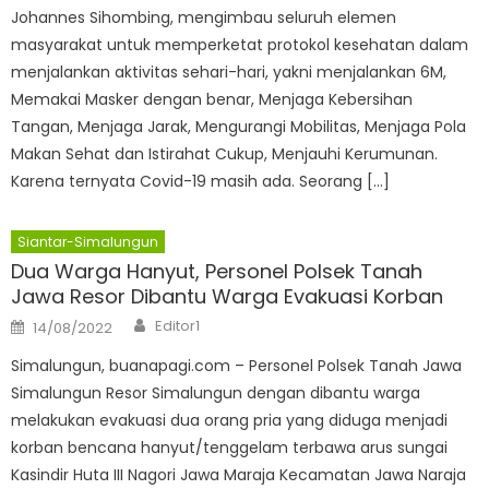
Johannes Sihombing, mengimbau seluruh elemen
masyarakat untuk memperketat protokol kesehatan dalam
menjalankan aktivitas sehari-hari, yakni menjalankan 6M,
Memakai Masker dengan benar, Menjaga Kebersihan
Tangan, Menjaga Jarak, Mengurangi Mobilitas, Menjaga Pola
Makan Sehat dan Istirahat Cukup, Menjauhi Kerumunan.
Karena ternyata Covid-19 masih ada. Seorang […]
Siantar-Simalungun
Dua Warga Hanyut, Personel Polsek Tanah
Jawa Resor Dibantu Warga Evakuasi Korban
Author
Posted
Editor1
14/08/2022
on
Simalungun, buanapagi.com – Personel Polsek Tanah Jawa
Simalungun Resor Simalungun dengan dibantu warga
melakukan evakuasi dua orang pria yang diduga menjadi
korban bencana hanyut/tenggelam terbawa arus sungai
Kasindir Huta III Nagori Jawa Maraja Kecamatan Jawa Naraja