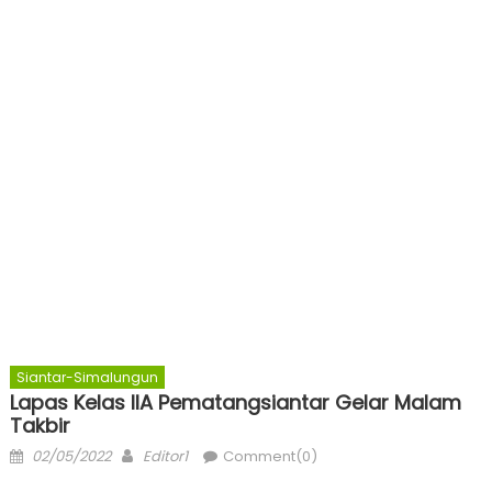
Siantar-Simalungun
Lapas Kelas IIA Pematangsiantar Gelar Malam
Takbir
Posted
Author
02/05/2022
Editor1
Comment(0)
on