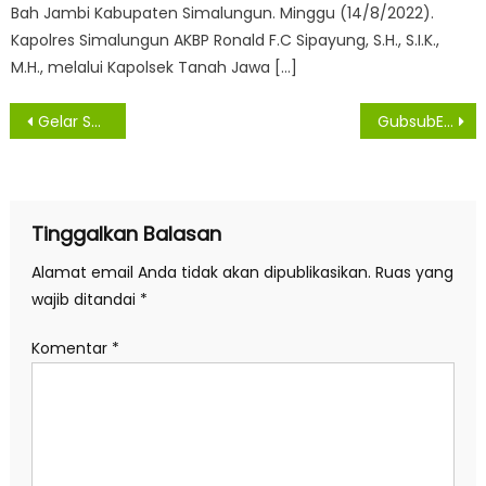
Bah Jambi Kabupaten Simalungun. Minggu (14/8/2022).
Kapolres Simalungun AKBP Ronald F.C Sipayung, S.H., S.I.K.,
M.H., melalui Kapolsek Tanah Jawa […]
Navigasi
Gelar Salat Idul Fitri 1443 H, Tuan Guru Batak Bangga Poldasu Komitmen Bantu Kaum Dhuafa
GubsubEdy Rahmayadi dan Wagub Musa Rajekshah Salat Idulfitri di Lapangan Merdeka Medan
pos
Tinggalkan Balasan
Alamat email Anda tidak akan dipublikasikan.
Ruas yang
wajib ditandai
*
Komentar
*