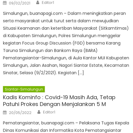
Author
Posted
Editor1
09/02/2021
on
Simalungun, buanapagi.com – Dalam meningkatkan peran
serta masyarakat untuk turut serta dalam mewujudkan
Situasi Keamanan dan ketertiban Masyarakat (Sitkamtimas)
di Kabupaten Simalungun, Polres Simalungun menggelar
kegiatan Focus Group Discussion (FGD) bersama Karang
Taruna Simalungun dan Bankom Raya (BARA)
Pematangsiantar-Simalungun, di Aula Kantor MUI Kabupaten
Simalungun, Jalan Asahan, Nagori Siantar Estate, Kecamatan
Sinatar, Selasa (9/2/2021). Kegiatan […]
Siantar-Simalungun
Kadis Kominfo : Covid-19 Masih Ada, Tetap
Patuhi Prokes Dengan Menjalankan 5 M
Author
Posted
Editor1
20/05/2022
on
Pematangsiantar, buanapagi.com – Pelaksana Tugas Kepala
Dinas Komunikasi dan Informatika Kota Pematangsiantar