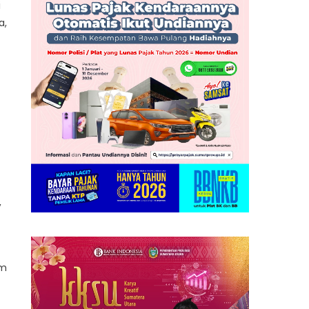
i
a,
,
am