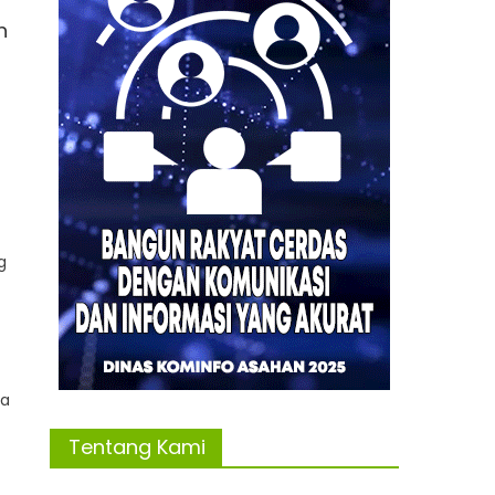
h
g
ya
Tentang Kami