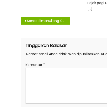
Pajak pagi
[…]
Navigasi
Sanco Simanullang Ketum Panitia Pembangunan HKBP Medan Permai Periode 2022-2024
pos
Tinggalkan Balasan
Alamat email Anda tidak akan dipublikasikan.
Rua
Komentar
*