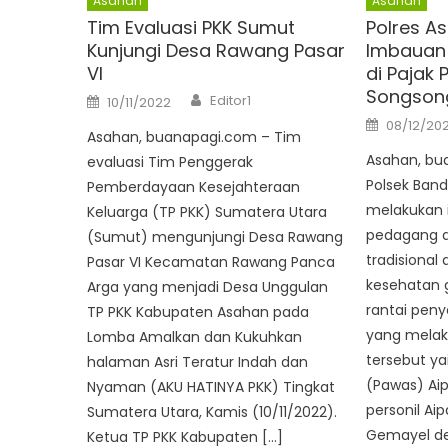
Asahan
Asahan
Tim Evaluasi PKK Sumut
Polres A
Kunjungi Desa Rawang Pasar
Imbauan 
VI
di Pajak 
Songson
Author
Posted
Editor1
10/11/2022
on
Posted
08/12/202
on
Asahan, buanapagi.com – Tim
Asahan, bu
evaluasi Tim Penggerak
Polsek Band
Pemberdayaan Kesejahteraan
melakukan 
Keluarga (TP PKK) Sumatera Utara
pedagang d
(Sumut) mengunjungi Desa Rawang
tradisional
Pasar VI Kecamatan Rawang Panca
kesehatan
Arga yang menjadi Desa Unggulan
rantai peny
TP PKK Kabupaten Asahan pada
yang melak
Lomba Amalkan dan Kukuhkan
tersebut ya
halaman Asri Teratur Indah dan
(Pawas) Ai
Nyaman (AKU HATINYA PKK) Tingkat
personil Ai
Sumatera Utara, Kamis (10/11/2022).
Gemayel d
Ketua TP PKK Kabupaten […]