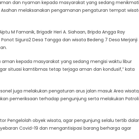
aman dan nyaman kepada masyarakat yang sedang menikmat
lres Asahan melaksanakan pengamanan pengaturan tempat wisat
tu M Famanik, Brigadir Heri A. Siahaan, Bripda Angga Ray
ta Ponot Sigura2 Desa Tangga dan wisata Bedeng 7 Desa Merjanji
an.
a aman kepada masyarakat yang sedang mengisi waktu libur
ar situasi kamtibmas tetap terjaga aman dan kondusif,” kata
nel juga melakukan pengaturan arus jalan masuk Area wisata
kan pemeriksaan terhadap pengunjung serta melakukan Patroli
r Pengelolah obyek wisata, agar pengunjung selalu tertib dal
ebaran Covid-19 dan mengantisipasi barang berharga agar