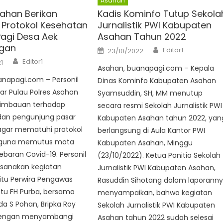
Asahan
sahan Berikan
Kadis Kominfo Tutup Sekola
Protokol Kesehatan
Jurnalistik PWI Kabupaten
Pagi Desa Aek
Asahan Tahun 2022
gan
Author
Posted
Editor1
23/10/2022
on
Author
Editor1
1
Asahan, buanapagi.com – Kepala
anapagi.com – Personil
Dinas Kominfo Kabupaten Asahan
ar Pulau Polres Asahan
Syamsuddin, SH, MM menutup
imbauan terhadap
secara resmi Sekolah Jurnalistik PWI
an pengunjung pasar
Kabupaten Asahan tahun 2022, yan
 agar mematuhi protokol
berlangsung di Aula Kantor PWI
 guna memutus mata
Kabupaten Asahan, Minggu
ebaran Covid-19. Personil
(23/10/2022). Ketua Panitia Sekolah
sanakan kegiatan
Jurnalistik PWI Kabupaten Asahan,
itu Perwira Pengawas
Rasuddin Sihotang dalam laporann
ptu FH Purba, bersama
menyampaikan, bahwa kegiatan
pda S Pohan, Bripka Roy
Sekolah Jurnalistik PWI Kabupaten
engan menyambangi
Asahan tahun 2022 sudah selesai