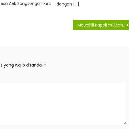
 Desa Aek Songsongan Kec
dengan […]
Mewakili Kapolres Asahan Melayat Kerumah Duka Wartawan, Kasie Humas Polres Asahan Sampaikan Turut Berduka Cita
s yang wajib ditandai
*