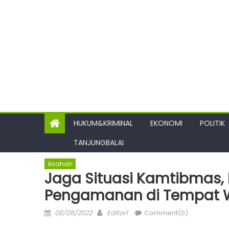
HUKUM&KRIMINAL
EKONOMI
POLITIK
TANJUNGBALAI
Asahan
Jaga Situasi Kamtibmas, 
Pengamanan di Tempat 
Posted
Author
08/05/2022
Editor1
Comment(0)
on