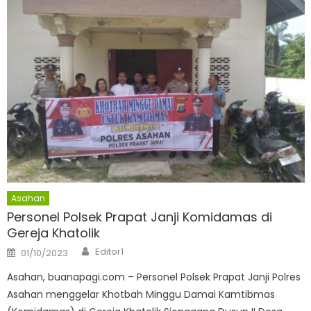
Asahan
Personel Polsek Prapat Janji Komidamas di
Gereja Khatolik
Author
Posted
Editor1
01/10/2023
on
Asahan, buanapagi.com – Personel Polsek Prapat Janji Polres
Asahan menggelar Khotbah Minggu Damai Kamtibmas