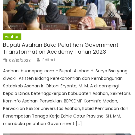
Asahan
Bupati Asahan Buka Pelatihan Government
Transformation Academy Tahun 2023
Author
Posted
Editor1
03/10/2023
on
Asahan, buanapagi.com – Bupati Asahan H. Surya Bsc yang
diwakili Asisten Bidang Perekonomian dan Pembangunan
Setdakab Asahan Ir. Oktoni Eryanto, M. M. A di dampingi
Kepala Dinas Ketenagakerjaan Kabupaten Asahan, Sekretaris
Kominfo Asahan, Perwakilan, BBPSDMP Kominfo Medan,
Perwakilan Rektor Universitas Asahan, Kabid Pembinaan dan
Penempatan Tenaga Kerja Edhie Catur Prayitno, SH, MM,
membuka pelatihan Government […]