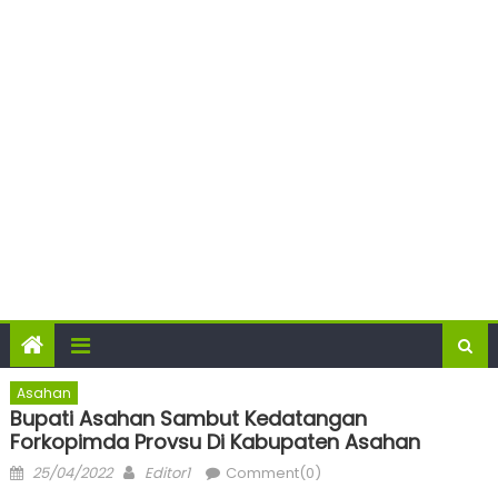
Asahan
Bupati Asahan Sambut Kedatangan
Forkopimda Provsu Di Kabupaten Asahan
Posted
Author
25/04/2022
Editor1
Comment(0)
on