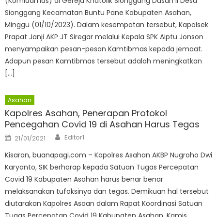
(Komidamas) di Gereja Khatolik Sionggang Dusun II Desa
Sionggang Kecamatan Buntu Pane Kabupaten Asahan,
Minggu (01/10/2023). Dalam kesempatan tersebut, Kapolsek
Prapat Janji AKP JT Siregar melalui Kepala SPK Aiptu Jonson
menyampaikan pesan-pesan Kamtibmas kepada jemaat.
Adapun pesan Kamtibmas tersebut adalah meningkatkan
[…]
Asahan
Kapolres Asahan, Penerapan Protokol
Pencegahan Covid 19 di Asahan Harus Tegas
Author
Posted
Editor1
21/01/2021
on
Kisaran, buanapagi.com – Kapolres Asahan AKBP Nugroho Dwi
Karyanto, SIK berharap kepada Satuan Tugas Percepatan
Covid 19 Kabupaten Asahan harus benar benar
melaksanakan tufoksinya dan tegas. Demikuan hal tersebut
diutarakan Kapolres Asaan dalam Rapat Koordinasi Satuan
Tugas Percepatan Covid 19 Kabupaten Asahan, Kamis