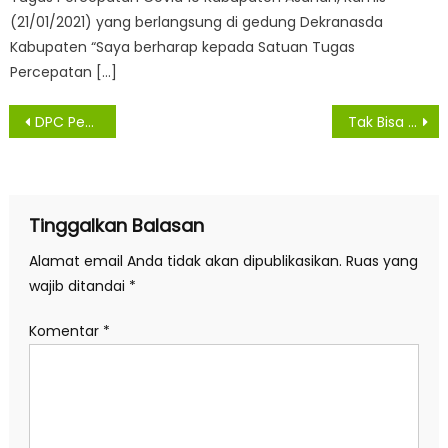
(21/01/2021) yang berlangsung di gedung Dekranasda
Kabupaten “Saya berharap kepada Satuan Tugas
Percepatan […]
Navigasi
DPC Pendawa Kab. Labura Berikan Santunan Tali Asih Dan Paket Sembako di Cafe Aisyah
Tak Bisa Tunjukan Bukti Kepemilikan Tanah, Ratusan Masyarakat LSM ORMAS Geruduk PT. SBN
pos
Tinggalkan Balasan
Alamat email Anda tidak akan dipublikasikan.
Ruas yang
wajib ditandai
*
Komentar
*