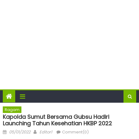
Ragam
Kapolda Sumut Bersama Gubsu Hadiri
Launching Tahun Kesehatian HKBP 2022
Posted
Author
05/01/2022
Editor1
Comment(0)
on