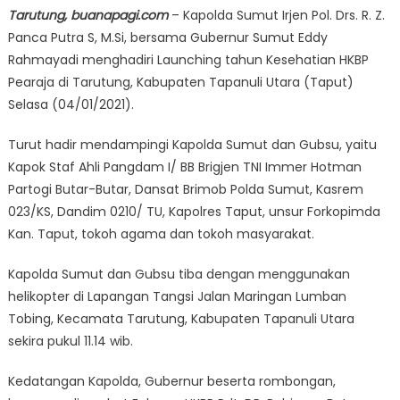
Tarutung, buanapagi.com
– Kapolda Sumut Irjen Pol. Drs. R. Z.
Panca Putra S, M.Si, bersama Gubernur Sumut Eddy
Rahmayadi menghadiri Launching tahun Kesehatian HKBP
Pearaja di Tarutung, Kabupaten Tapanuli Utara (Taput)
Selasa (04/01/2021).
Turut hadir mendampingi Kapolda Sumut dan Gubsu, yaitu
Kapok Staf Ahli Pangdam I/ BB Brigjen TNI Immer Hotman
Partogi Butar-Butar, Dansat Brimob Polda Sumut, Kasrem
023/KS, Dandim 0210/ TU, Kapolres Taput, unsur Forkopimda
Kan. Taput, tokoh agama dan tokoh masyarakat.
Kapolda Sumut dan Gubsu tiba dengan menggunakan
helikopter di Lapangan Tangsi Jalan Maringan Lumban
Tobing, Kecamata Tarutung, Kabupaten Tapanuli Utara
sekira pukul 11.14 wib.
Kedatangan Kapolda, Gubernur beserta rombongan,