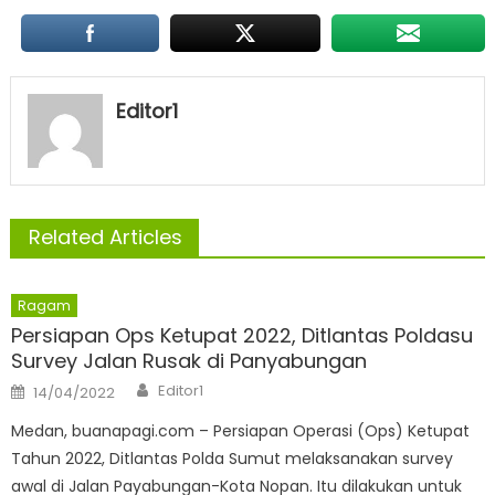
Editor1
Related Articles
Ragam
Persiapan Ops Ketupat 2022, Ditlantas Poldasu
Survey Jalan Rusak di Panyabungan
Author
Posted
Editor1
14/04/2022
on
Medan, buanapagi.com – Persiapan Operasi (Ops) Ketupat
Tahun 2022, Ditlantas Polda Sumut melaksanakan survey
awal di Jalan Payabungan-Kota Nopan. Itu dilakukan untuk