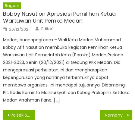
Ragam
Bobby Nasution Apresiasi Pemilihan Ketua
Wartawan Unit Pemko Medan
Author
Posted
Editor1
20/12/2021
on
Medan, buanapagi.com – Wali Kota Medan Muhammad
Bobby Afif Nasution membuka kegiatan Pemilihan Ketua
Wartawan Unit Pemerintah Kota (Pemko) Medan Periode
2021-2023, Senin (20/12/2021) di Gedung PKK Medan. Dia
mengapresiasi perhelatan ini dan mengharapkan
kepengurusan yang nantinya terbentuknya dapat
membawa organisasi ini mencapai tujuannya. Didampingi
Plt. Kadis Kominfo Mansursyah dan Kabag Prokopim Setdako
Medan Arrahman Pane, […]
Navigasi
Polsek Sei Kepayang Polres Asahan Monitoring Vaksinasi Dosis I dan II Di Desa Sei Tualang Pandau
Namanya Dicatut Untuk Bantuan UMKM, Wali Kota Semarang : Saya Pastikan Itu Penipuan
pos