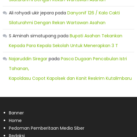
Ali rohyadi ukir jepara
pada
Danyonif 126 / Kala Cakti
Silaturahmi Dengan Rekan Wartawan Asahan
S Aminah simatupang
pada
Bupati Asahan Tekankan
Kepada Para Kepala Sekolah Untuk Menerapkan 3 T
Najaruddin Siregar
pada
Pasca Dugaan Pencabulan Istri
Tahanan,
Kapoldasu Copot Kapolsek dan Kanit Reskrim Kutalimbaru
Banner
Home
Pedoman Pemberitaan Media Siber
Redaksi