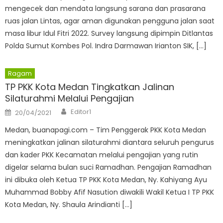
mengecek dan mendata langsung sarana dan prasarana
ruas jalan Lintas, agar aman digunakan pengguna jalan saat
masa libur Idul Fitri 2022. Survey langsung dipimpin Ditlantas
Polda Sumut Kombes Pol. Indra Darmawan Irianton SIK, […]
Ragam
TP PKK Kota Medan Tingkatkan Jalinan
Silaturahmi Melalui Pengajian
Author
Posted
Editor1
20/04/2021
on
Medan, buanapagi.com – Tim Penggerak PKK Kota Medan
meningkatkan jalinan silaturahmi diantara seluruh pengurus
dan kader PKK Kecamatan melalui pengajian yang rutin
digelar selama bulan suci Ramadhan. Pengajian Ramadhan
ini dibuka oleh Ketua TP PKK Kota Medan, Ny. Kahiyang Ayu
Muhammad Bobby Afif Nasution diwakili Wakil Ketua I TP PKK
Kota Medan, Ny. Shaula Arindianti […]