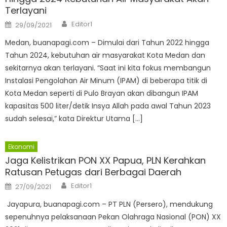
Terlayani
Author
Posted
Editor1
29/09/2021
on
Medan, buanapagi.com – Dimulai dari Tahun 2022 hingga
Tahun 2024, kebutuhan air masyarakat Kota Medan dan
sekitarnya akan terlayani. “Saat ini kita fokus membangun
Instalasi Pengolahan Air Minum (IPAM) di beberapa titik di
Kota Medan seperti di Pulo Brayan akan dibangun IPAM
kapasitas 500 liter/detik Insya Allah pada awal Tahun 2023
sudah selesai,” kata Direktur Utama […]
Ekonomi
Jaga Kelistrikan PON XX Papua, PLN Kerahkan
Ratusan Petugas dari Berbagai Daerah
Author
Posted
Editor1
27/09/2021
on
Jayapura, buanapagi.com – PT PLN (Persero), mendukung
sepenuhnya pelaksanaan Pekan Olahraga Nasional (PON) XX