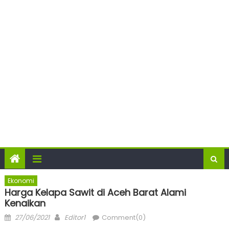
Ekonomi
Harga Kelapa Sawit di Aceh Barat Alami
Kenaikan
Posted
Author
27/06/2021
Editor1
Comment(0)
on