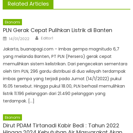
Related Articles
Ekonomi
PLN Gerak Cepat Pulihkan Listrik di Banten
Author
Posted
Editor1
14/01/2022
on
Jakarta, buanapagi.com – Imbas gempa magnitudo 6,7
yang melanda Banten, PT PLN (Persero) gerak cepat
memulihkan sistem kelistrikan. Dari pengecekan sementara
oleh tim PLN, 296 gardu distribusi di dua wilayah terdampak
imbas gempa yang terjadi pada Jumat (14/1/2022) pukul
16.05 tersebut. Hingga pukul 18.00, PLN berhasil memulihkan
listrik 11.196 pelanggan dari 21.490 pelanggan yang
terdampak. […]
Ekonomi
Dirut PDAM Tirtanadi Kabir Bedi : Tahun 2022
Hingga 2024 Kebutuhan Air Masyarakat Akan