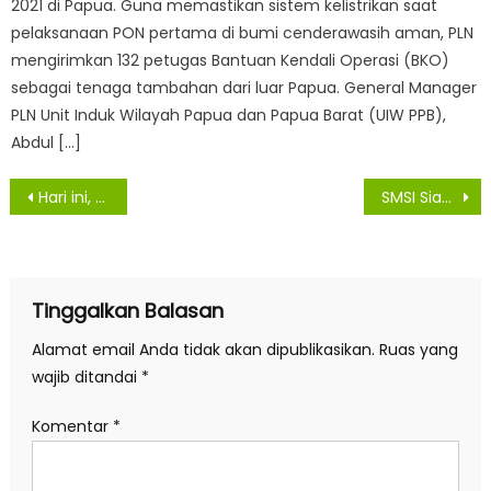
2021 di Papua. Guna memastikan sistem kelistrikan saat
pelaksanaan PON pertama di bumi cenderawasih aman, PLN
mengirimkan 132 petugas Bantuan Kendali Operasi (BKO)
sebagai tenaga tambahan dari luar Papua. General Manager
PLN Unit Induk Wilayah Papua dan Papua Barat (UIW PPB),
Abdul […]
Navigasi
Hari ini, 2 Orang Warga Asahan Konfirmasi Dan 1 Meninggal Dunia
SMSI Siantar-Simalungun Apresiasi Kapolres Simalungun Atas Pengungkapan Kasus Pembunuhan Marsal Harahap
pos
Tinggalkan Balasan
Alamat email Anda tidak akan dipublikasikan.
Ruas yang
wajib ditandai
*
Komentar
*