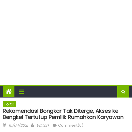
Politik
Rekomendasi Bongkar Tak Diterge, Akses ke
Bengkel Tertutup Pemilik Rumahkan Karyawan
Posted
Author
15/04/2021
Editor1
Comment(0)
on