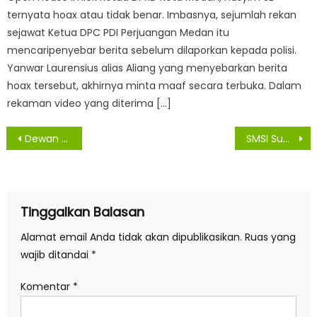
ternyata hoax atau tidak benar. Imbasnya, sejumlah rekan
sejawat Ketua DPC PDI Perjuangan Medan itu
mencaripenyebar berita sebelum dilaporkan kepada polisi.
Yanwar Laurensius alias Aliang yang menyebarkan berita
hoax tersebut, akhirnya minta maaf secara terbuka. Dalam
rekaman video yang diterima […]
Navigasi
Dewan Minta Para Camat Serius Bantu Walikota Medan
SMSI Sumut ‘Warning’ Pemko Medan Jangan Sampai Terjebak Situasi “Darurat Pers”
pos
Tinggalkan Balasan
Alamat email Anda tidak akan dipublikasikan.
Ruas yang
wajib ditandai
*
Komentar
*