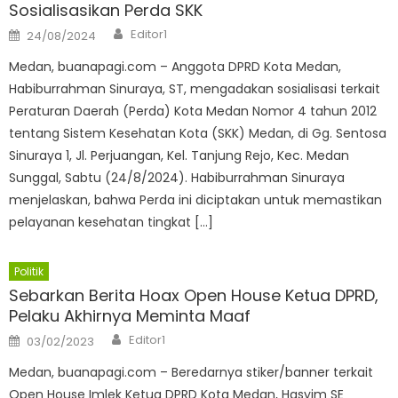
Sosialisasikan Perda SKK
Author
Posted
Editor1
24/08/2024
on
Medan, buanapagi.com – Anggota DPRD Kota Medan,
Habiburrahman Sinuraya, ST, mengadakan sosialisasi terkait
Peraturan Daerah (Perda) Kota Medan Nomor 4 tahun 2012
tentang Sistem Kesehatan Kota (SKK) Medan, di Gg. Sentosa
Sinuraya 1, Jl. Perjuangan, Kel. Tanjung Rejo, Kec. Medan
Sunggal, Sabtu (24/8/2024). Habiburrahman Sinuraya
menjelaskan, bahwa Perda ini diciptakan untuk memastikan
pelayanan kesehatan tingkat […]
Politik
Sebarkan Berita Hoax Open House Ketua DPRD,
Pelaku Akhirnya Meminta Maaf
Author
Posted
Editor1
03/02/2023
on
Medan, buanapagi.com – Beredarnya stiker/banner terkait
Open House Imlek Ketua DPRD Kota Medan, Hasyim SE