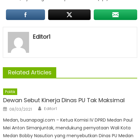
Editor1
Related Articles
Politik
Dewan Sebut Kinerja Dinas PU Tak Maksimal
Author
Posted
Editor1
08/03/2021
on
Medan, buanapagi.com – Ketua Komisi IV DPRD Medan Paul
Mei Anton Simanjuntak, mendukung pernyataan Wali Kota
Medan Bobby Nasution yang menyebutkan Dinas PU Medan