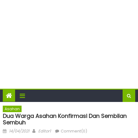
Asahan
Dua Warga Asahan Konfirmasi Dan Sembilan
Sembuh
Posted
Author
14/04/2021
Editor1
Comment(0)
on