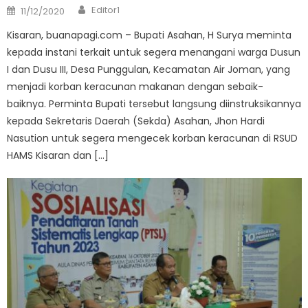
Author
Posted
Editor1
11/12/2020
on
Kisaran, buanapagi.com – Bupati Asahan, H Surya meminta
kepada instani terkait untuk segera menangani warga Dusun
I dan Dusu III, Desa Punggulan, Kecamatan Air Joman, yang
menjadi korban keracunan makanan dengan sebaik-
baiknya. Perminta Bupati tersebut langsung diinstruksikannya
kepada Sekretaris Daerah (Sekda) Asahan, Jhon Hardi
Nasution untuk segera mengecek korban keracunan di RSUD
HAMS Kisaran dan […]