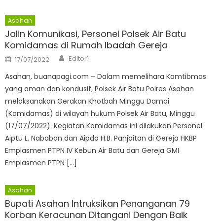
Asahan
Jalin Komunikasi, Personel Polsek Air Batu
Komidamas di Rumah Ibadah Gereja
Author
Posted
Editor1
17/07/2022
on
Asahan, buanapagi.com – Dalam memelihara Kamtibmas
yang aman dan kondusif, Polsek Air Batu Polres Asahan
melaksanakan Gerakan Khotbah Minggu Damai
(Komidamas) di wilayah hukum Polsek Air Batu, Minggu
(17/07/2022). Kegiatan Komidamas ini dilakukan Personel
Aiptu L. Nababan dan Aipda H.B. Panjaitan di Gereja HKBP
Emplasmen PTPN IV Kebun Air Batu dan Gereja GMI
Emplasmen PTPN […]
Asahan
Bupati Asahan Intruksikan Penanganan 79
Korban Keracunan Ditangani Dengan Baik