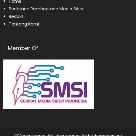
Home
Pedoman Pemberitaan Media Siber
Redaksi
Tentang Kami
Member Of
2018 newspaper-lite
|
Newspaper Lite by
themecentury
.