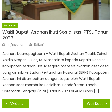
Asahan
Wakil Bupati Asahan Ikuti Sosialisasi PTSL Tahun
2023
Author
Posted
Editor1
16/10/2023
on
Asahan, buanapagi.com – Wakil Bupati Asahan Taufik Zainal
Abidin Siregar, S. Sos, M. Si meminta kepada Kepala Desa se-
Kabupaten Asahan untuk segera mensertifikatkan aset desa
yang dimiliki ke Badan Pertanahan Nasional (BPN) Kabupaten
Asahan. Ini disampaikan dengan tegas oleh Wakil Bupati
Asahan saat membuka Sosialisasi Pendaftaran Tanah
Sistematis Lengkap (PTSL) Tahun 2023 di Aula Dinas […]
Navigasi
L’Oréal Professionnel Gelar Peluncuran Virtual Smoky Hair Meriah Dengan Gebyar Puluhan Hadiah
Wali Kota Medan Ingin Camat Punya Target Kerja yang Jelas